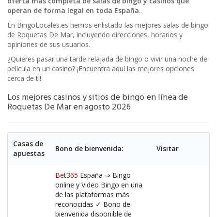
oferta más completa de salas de bingo y casinos que
operan de forma legal en toda España
.
En BingoLocales.es hemos enlistado las mejores salas de bingo
de Roquetas De Mar, incluyendo direcciones, horarios y
opiniones de sus usuarios.
¿Quieres pasar una tarde relajada de bingo o vivir una noche de
película en un casino? ¡Encuentra aquí las mejores opciones
cerca de ti!
Los mejores casinos y sitios de bingo en línea de
Roquetas De Mar en agosto 2026
Casas de
Bono de bienvenida:
Visitar
apuestas
Bet365
España ⇒ Bingo
online y Video Bingo en una
de las plataformas más
reconocidas ✓ Bono de
bienvenida disponible de