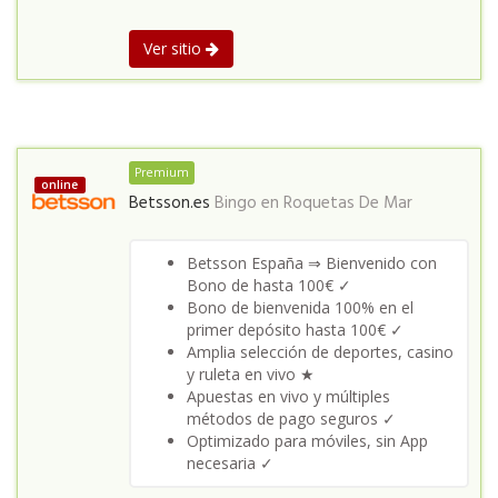
Ver sitio
Premium
online
Betsson.es
Bingo en
Roquetas De Mar
Betsson España ⇒ Bienvenido con
Bono de hasta 100€ ✓
Bono de bienvenida 100% en el
primer depósito hasta 100€ ✓
Amplia selección de deportes, casino
y ruleta en vivo ★
Apuestas en vivo y múltiples
métodos de pago seguros ✓
Optimizado para móviles, sin App
necesaria ✓