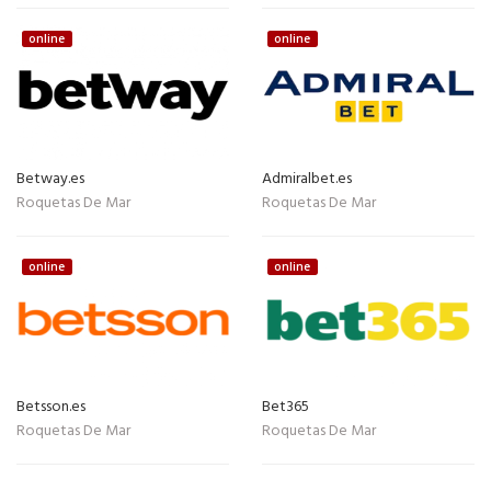
online
online
Betway.es
Admiralbet.es
Roquetas De Mar
Roquetas De Mar
online
online
Betsson.es
Bet365
Roquetas De Mar
Roquetas De Mar