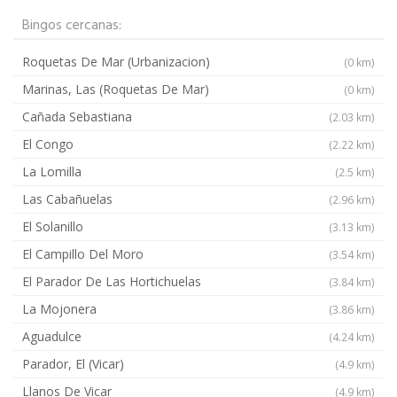
Bingos cercanas:
Roquetas De Mar (Urbanizacion)
(0 km)
Marinas, Las (Roquetas De Mar)
(0 km)
Cañada Sebastiana
(2.03 km)
El Congo
(2.22 km)
La Lomilla
(2.5 km)
Las Cabañuelas
(2.96 km)
El Solanillo
(3.13 km)
El Campillo Del Moro
(3.54 km)
El Parador De Las Hortichuelas
(3.84 km)
La Mojonera
(3.86 km)
Aguadulce
(4.24 km)
Parador, El (Vicar)
(4.9 km)
Llanos De Vicar
(4.9 km)