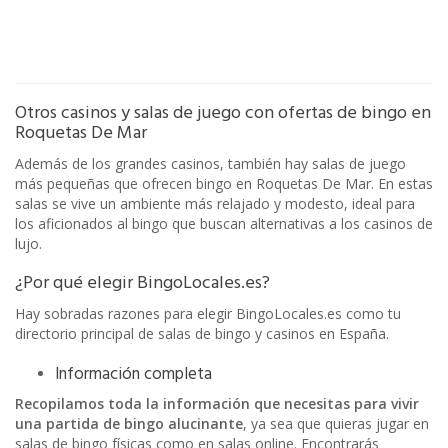
Otros casinos y salas de juego con ofertas de bingo en
Roquetas De Mar
Además de los grandes casinos, también hay salas de juego
más pequeñas que ofrecen bingo en Roquetas De Mar. En estas
salas se vive un ambiente más relajado y modesto, ideal para
los aficionados al bingo que buscan alternativas a los casinos de
lujo.
¿Por qué elegir BingoLocales.es?
Hay sobradas razones para elegir BingoLocales.es como tu
directorio principal de salas de bingo y casinos en España.
Información completa
Recopilamos toda la información que necesitas para vivir
una partida de bingo alucinante
, ya sea que quieras jugar en
salas de bingo físicas como en salas online. Encontrarás