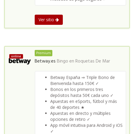
Ver sitio
Premium
online
Betway.es
Bingo en
Roquetas De Mar
Betway España ⇒ Triple Bono de
Bienvenida hasta 150€ ✓
Bonos en los primeros tres
depósitos hasta 50€ cada uno ✓
Apuestas en eSports, fútbol y más
de 40 deportes ★
Apuestas en directo y múltiples
opciones de retiro ✓
App móvil intuitiva para Android y iOS
✓