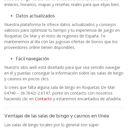
enlaces, horarios, mapas y reseñas reales para que elijas bien.
Datos actualizados
Nuestra plataforma te ofrece datos actualizados y consejos
valiosos para optimizar tu tiempo y tu experiencia de juego en
Roquetas De Mar y el resto de regiones de España. Te
mantenemos al día con las jugosas ofertas de bonos que los
proveedores online tienen disponibles.
Fácil navegación
Nuestro sitio web está diseñado para que sea sencillo navegar
en él y puedas conseguir la información sobre las salas de bingo
y casinos en pocos clics.
Si crees que falta alguna sala de bingo en Roquetas De Mar
04740 – 36.7642/-2.6147, ponte en contacto con nosotros
haciendo clic en
Contacto
y estaremos encantados de añadirla.
Ventajas de las salas de bingo y casinos en línea
Las salas de bingo locales por lo general son súper