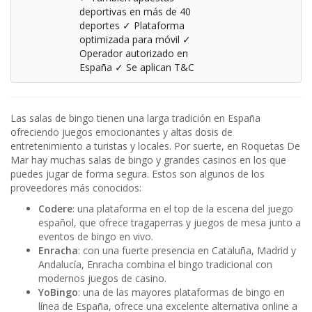
deportivas en más de 40
deportes ✓ Plataforma
optimizada para móvil ✓
Operador autorizado en
España ✓ Se aplican T&C
Las salas de bingo tienen una larga tradición en España
ofreciendo juegos emocionantes y altas dosis de
entretenimiento a turistas y locales. Por suerte, en Roquetas De
Mar hay muchas salas de bingo y grandes casinos en los que
puedes jugar de forma segura. Estos son algunos de los
proveedores más conocidos:
Codere
: una plataforma en el top de la escena del juego
español, que ofrece tragaperras y juegos de mesa junto a
eventos de bingo en vivo.
Enracha
: con una fuerte presencia en Cataluña, Madrid y
Andalucía, Enracha combina el bingo tradicional con
modernos juegos de casino.
YoBingo
: una de las mayores plataformas de bingo en
línea de España, ofrece una excelente alternativa online a