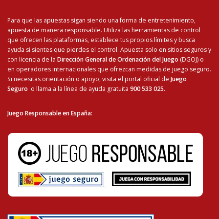
Para que las apuestas sigan siendo una forma de entretenimiento,
apuesta de manera responsable. Utiliza las herramientas de control
que ofrecen las plataformas, establece tus propios límites y busca
ayuda si sientes que pierdes el control. Apuesta solo en sitios seguros y
con licencia de la
Dirección General de Ordenación del Juego
(DGOJ) o
en operadores internacionales que ofrezcan medidas de juego seguro.
Si necesitas orientación o apoyo, visita el portal oficial de
Juego
Seguro
o llama a la línea de ayuda gratuita
900 533 025
.
Juego Responsable en España
: