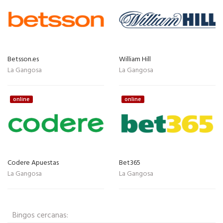
Betsson.es
William Hill
La Gangosa
La Gangosa
online
online
Codere Apuestas
Bet365
La Gangosa
La Gangosa
Bingos cercanas: