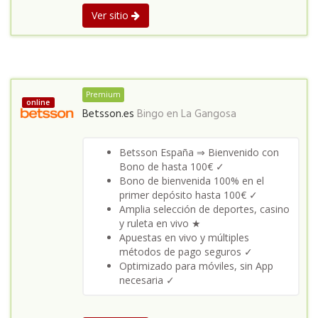
Ver sitio
Premium
online
Betsson.es
Bingo en
La Gangosa
Betsson España ⇒ Bienvenido con
Bono de hasta 100€ ✓
Bono de bienvenida 100% en el
primer depósito hasta 100€ ✓
Amplia selección de deportes, casino
y ruleta en vivo ★
Apuestas en vivo y múltiples
métodos de pago seguros ✓
Optimizado para móviles, sin App
necesaria ✓