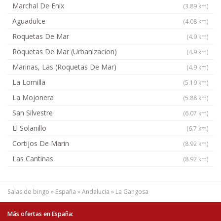
Marchal De Enix
(3.89 km)
Aguadulce
(4.08 km)
Roquetas De Mar
(4.9 km)
Roquetas De Mar (Urbanizacion)
(4.9 km)
Marinas, Las (Roquetas De Mar)
(4.9 km)
La Lomilla
(5.19 km)
La Mojonera
(5.88 km)
San Silvestre
(6.07 km)
El Solanillo
(6.7 km)
Cortijos De Marin
(8.92 km)
Las Cantinas
(8.92 km)
Salas de bingo
»
España
»
Andalucia
»
La Gangosa
Más ofertas en España: