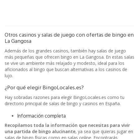
Otros casinos y salas de juego con ofertas de bingo en
La Gangosa
Además de los grandes casinos, también hay salas de juego
más pequeñas que ofrecen bingo en La Gangosa. En estas salas
se vive un ambiente más relajado y modesto, ideal para los
aficionados al bingo que buscan alternativas a los casinos de
lujo.
¿Por qué elegir BingoLocales.es?
Hay sobradas razones para elegir BingoLocales.es como tu
directorio principal de salas de bingo y casinos en España.
Información completa
Recopilamos toda la información que necesitas para vivir
una partida de bingo alucinante
, ya sea que quieras jugar en
salas de bingo físicas como en salas online. Encontrarás