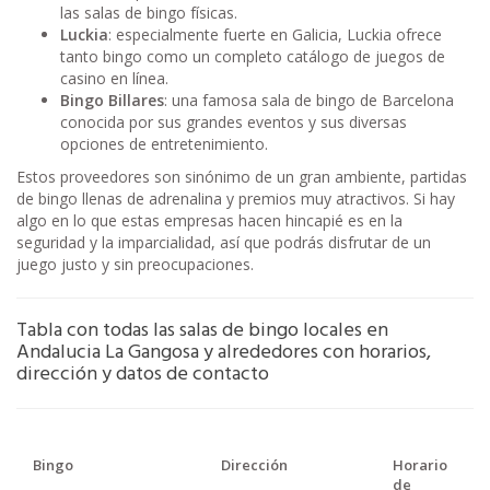
las salas de bingo físicas.
Luckia
: especialmente fuerte en Galicia, Luckia ofrece
tanto bingo como un completo catálogo de juegos de
casino en línea.
Bingo Billares
: una famosa sala de bingo de Barcelona
conocida por sus grandes eventos y sus diversas
opciones de entretenimiento.
Estos proveedores son sinónimo de un gran ambiente, partidas
de bingo llenas de adrenalina y premios muy atractivos. Si hay
algo en lo que estas empresas hacen hincapié es en la
seguridad y la imparcialidad, así que podrás disfrutar de un
juego justo y sin preocupaciones.
Tabla con todas las salas de bingo locales en
Andalucia La Gangosa y alrededores con horarios,
dirección y datos de contacto
Bingo
Dirección
Horario
de