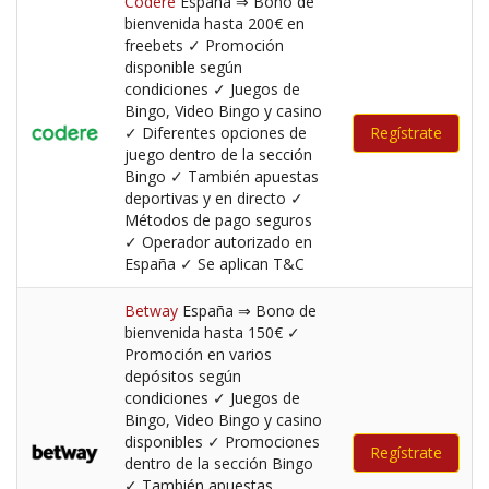
Codere
España ⇒ Bono de
bienvenida hasta 200€ en
freebets ✓ Promoción
disponible según
condiciones ✓ Juegos de
Bingo, Video Bingo y casino
✓ Diferentes opciones de
Regístrate
juego dentro de la sección
Bingo ✓ También apuestas
deportivas y en directo ✓
Métodos de pago seguros
✓ Operador autorizado en
España ✓ Se aplican T&C
Betway
España ⇒ Bono de
bienvenida hasta 150€ ✓
Promoción en varios
depósitos según
condiciones ✓ Juegos de
Bingo, Video Bingo y casino
disponibles ✓ Promociones
Regístrate
dentro de la sección Bingo
✓ También apuestas