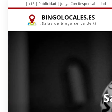
Skip
| +18 | Publicidad | Juega Con Responsabilidad |
to
main
content
S