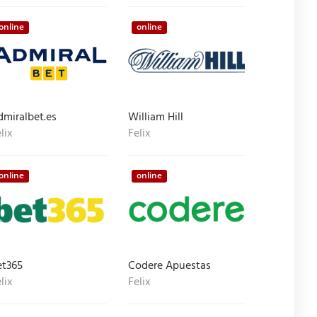
online
online
dmiralbet.es
William Hill
lix
Felix
online
online
et365
Codere Apuestas
lix
Felix