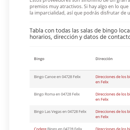
Estos proveedores son sinónimo de un gran am
premios muy atractivos. Si hay algo en lo que
la imparcialidad, así que podrás disfrutar de 
Tabla con todas las salas de bingo loc
horarios, dirección y datos de contact
Bingo
Dirección
Bingo Canoe en 04728 Felix
Direcciones de los 
en Felix
Bingo Roma en 04728 Felix
Direcciones de los 
en Felix
Bingo Las Vegas en 04728 Felix
Direcciones de los 
en Felix
Codere
Bingo en 04728 Felix
Direcciones de los 