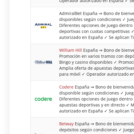
Operador autorizado en España ✓ Se
AdmiralBet España ⇒ Bono de bienv
disponibles según condiciones ✓ Jue
Diferentes opciones de juego dentro
deportivas con cuotas competitivas
autorizado en España ✓ Se aplican 
William Hill
España ⇒ Bono de bienve
Promoción en varios tramos con depó
Bingo y casino disponibles ✓ Promoc
Amplia oferta de apuestas deportiva
para móvil ✓ Operador autorizado e
Codere
España ⇒ Bono de bienvenida
disponible según condiciones ✓ Jueg
Diferentes opciones de juego dentro
apuestas deportivas y en directo ✓
autorizado en España ✓ Se aplican 
Betway
España ⇒ Bono de bienvenida
depósitos según condiciones ✓ Juego