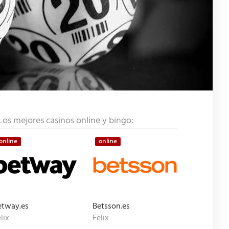
Los mejores casinos online y bingo:
online
online
etway.es
Betsson.es
lix
Felix