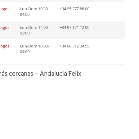
bingos
Lun-Dom 10:30-
+34 95 277 88 00
04:00
bingos
Lun-Dom 14:00-
+34 97 171 12 00
02:00
bingos
Lun-Dom 10:00-
+34 96 512 34 55
04:00
ás cercanas – Andalucia Felix