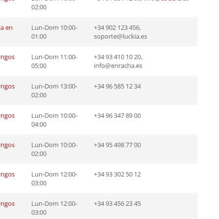
02:00
ia en
Lun-Dom 10:00-
+34 902 123 456,
01:00
soporte@luckia.es
bingos
Lun-Dom 11:00-
+34 93 410 10 20,
05:00
info@enracha.es
bingos
Lun-Dom 13:00-
+34 96 585 12 34
02:00
bingos
Lun-Dom 10:00-
+34 96 347 89 00
04:00
bingos
Lun-Dom 10:00-
+34 95 498 77 00
02:00
bingos
Lun-Dom 12:00-
+34 93 302 50 12
03:00
bingos
Lun-Dom 12:00-
+34 93 456 23 45
03:00