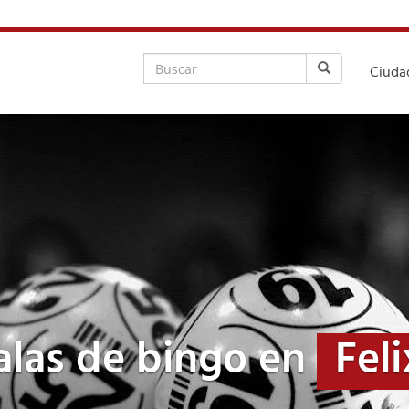
Ciuda
alas de bingo en
Feli