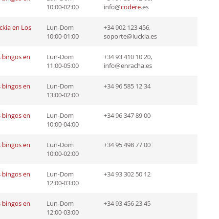
10:00-02:00
info@
codere
.es
ckia en Los
Lun-Dom
+34 902 123 456,
10:00-01:00
soporte@luckia.es
s bingos en
Lun-Dom
+34 93 410 10 20,
11:00-05:00
info@enracha.es
s bingos en
Lun-Dom
+34 96 585 12 34
13:00-02:00
s bingos en
Lun-Dom
+34 96 347 89 00
10:00-04:00
s bingos en
Lun-Dom
+34 95 498 77 00
10:00-02:00
s bingos en
Lun-Dom
+34 93 302 50 12
12:00-03:00
s bingos en
Lun-Dom
+34 93 456 23 45
12:00-03:00