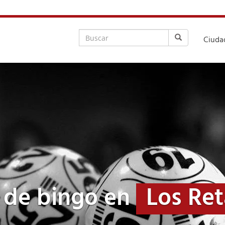
Ciuda
s de bingo en
Los Re