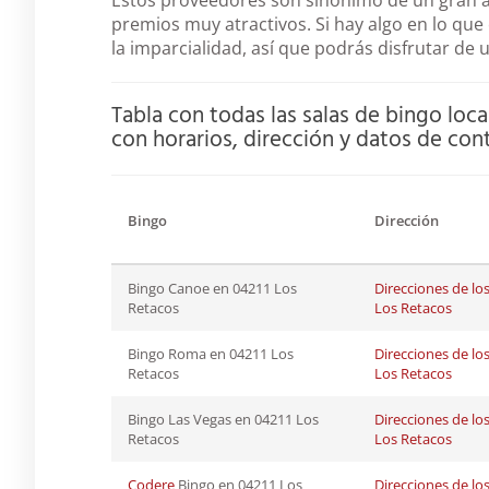
Estos proveedores son sinónimo de un gran am
premios muy atractivos. Si hay algo en lo que
la imparcialidad, así que podrás disfrutar de 
Tabla con todas las salas de bingo loc
con horarios, dirección y datos de con
Bingo
Dirección
Bingo Canoe en 04211 Los
Direcciones de lo
Retacos
Los Retacos
Bingo Roma en 04211 Los
Direcciones de lo
Retacos
Los Retacos
Bingo Las Vegas en 04211 Los
Direcciones de lo
Retacos
Los Retacos
Codere
Bingo en 04211 Los
Direcciones de lo