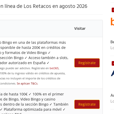
en línea de Los Retacos en agosto 2026
Visitar
B
o Bingo en una de las plataformas más
L
sponible de hasta 200€ en créditos de
o y formatos de Video Bingo ✓
sección Bingo ✓ Acceso también a slots,
rador autorizado en España ✓
Regístrate
uego puede ser adictivo. Regístrate en
bet365
,
100% de tu ingreso válido en créditos de apuesta,
cias no incluyen el importe de los créditos de
 condiciones.
Se aplican T&Cs
.
a de hasta 100€ ✓ 100% en el primer
A
s de Bingo, Video Bingo y casino
L
s dentro de la sección Bingo ✓ También
Regístrate
o ✓ Plataforma optimizada para móvil ✓