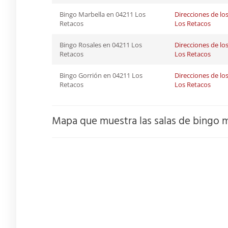
Bingo Marbella en 04211 Los
Direcciones de lo
Retacos
Los Retacos
Bingo Rosales en 04211 Los
Direcciones de lo
Retacos
Los Retacos
Bingo Gorrión en 04211 Los
Direcciones de lo
Retacos
Los Retacos
Mapa que muestra las salas de bingo 