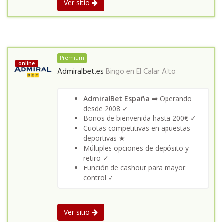
Ver sitio
Premium
online
Admiralbet.es
Bingo en
El Calar Alto
AdmiralBet España ⇒
Operando
desde 2008 ✓
Bonos de bienvenida hasta 200€ ✓
Cuotas competitivas en apuestas
deportivas ★
Múltiples opciones de depósito y
retiro ✓
Función de cashout para mayor
control ✓
Ver sitio