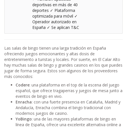
deportivas en más de 40
deportes ✓ Plataforma
optimizada para móvil ✓
Operador autorizado en
España ✓ Se aplican T&C
Las salas de bingo tienen una larga tradición en España
ofreciendo juegos emocionantes y altas dosis de
entretenimiento a turistas y locales. Por suerte, en El Calar Alto
hay muchas salas de bingo y grandes casinos en los que puedes
jugar de forma segura. Estos son algunos de los proveedores
más conocidos:
Codere
: una plataforma en el top de la escena del juego
español, que ofrece tragaperras y juegos de mesa junto a
eventos de bingo en vivo.
Enracha
: con una fuerte presencia en Cataluña, Madrid y
Andalucía, Enracha combina el bingo tradicional con
modernos juegos de casino.
YoBingo
: una de las mayores plataformas de bingo en
línea de España, ofrece una excelente alternativa online a