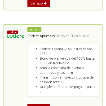
Ver sitio
Premium
online
Codere Apuestas
Bingo en
El Calar Alto
Codere España ⇒ Apuestas desde
1980 ✓
Bono de bienvenida del 100% hasta
200€ en freebets ✓
Amplia cobertura de eventos
deportivos y casino ★
Transmisión en directo y opción de
cashout total ✓
Múltiples métodos de pago seguros
✓