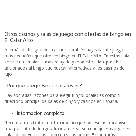
Otros casinos y salas de juego con ofertas de bingo en
El Calar Alto
Además de los grandes casinos, también hay salas de juego
más pequeñas que ofrecen bingo en El Calar Alto. En estas salas
se vive un ambiente más relajado y modesto, ideal para los
aficionados al bingo que buscan alternativas a los casinos de
lujo.
¿Por qué elegir BingoLocales.es?
Hay sobradas razones para elegir BingoLocales.es como tu
directorio principal de salas de bingo y casinos en España.
Información completa
Recopilamos toda la información que necesitas para vivir
una partida de bingo alucinante
, ya sea que quieras jugar en
salas de bingo físicas como en salas online. Encontrarás