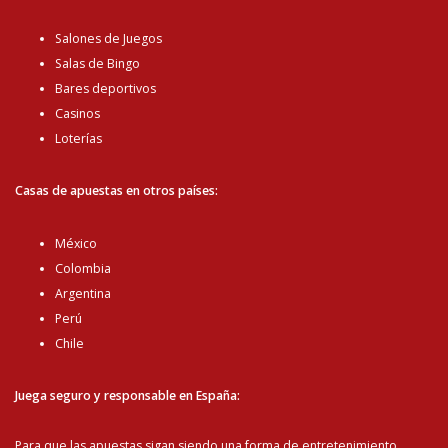
Salones de Juegos
Salas de Bingo
Bares deportivos
Casinos
Loterías
Casas de apuestas en otros países:
México
Colombia
Argentina
Perú
Chile
Juega seguro y responsable en España:
Para que las apuestas sigan siendo una forma de entretenimiento,