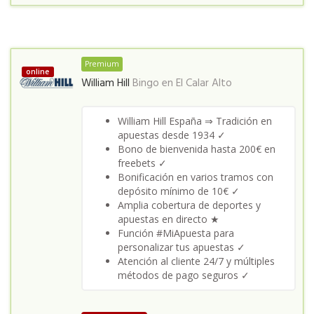
Premium
online
William Hill
Bingo en
El Calar Alto
William Hill España ⇒ Tradición en
apuestas desde 1934 ✓
Bono de bienvenida hasta 200€ en
freebets ✓
Bonificación en varios tramos con
depósito mínimo de 10€ ✓
Amplia cobertura de deportes y
apuestas en directo ★
Función #MiApuesta para
personalizar tus apuestas ✓
Atención al cliente 24/7 y múltiples
métodos de pago seguros ✓