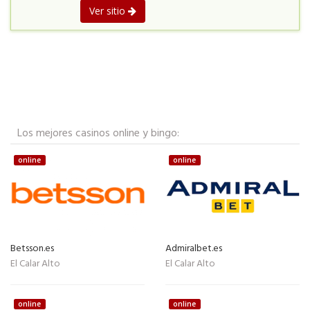
Ver sitio
Los mejores casinos online y bingo:
online
online
Betsson.es
Admiralbet.es
El Calar Alto
El Calar Alto
online
online