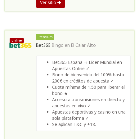
Ver sitio
Premium
online
Bet365
Bingo en
El Calar Alto
Bet365 España ⇒ Líder Mundial en
Apuestas Online ✓
Bono de bienvenida del 100% hasta
200€ en créditos de apuesta ✓
Cuota mínima de 1.50 para liberar el
bono ★
Acceso a transmisiones en directo y
apuestas en vivo ✓
Apuestas deportivas y casino en una
sola plataforma ✓
Se aplican T&C y +18.