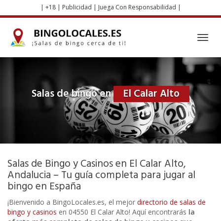
Skip
| +18 | Publicidad | Juega Con Responsabilidad |
to
main
content
Toggl
navig
Salas de bingo en
El Calar Alto
Salas de Bingo y Casinos en El Calar Alto,
Andalucia – Tu guía completa para jugar al
bingo en España
¡Bienvenido a BingoLocales.es, el mejor
directorio de salas de
bingo y casinos
en 04550 El Calar Alto! Aquí encontrarás
la