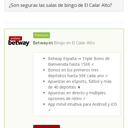
¿Son seguras las salas de bingo de El Calar Alto?
Premium
online
Betway.es
Bingo en
El Calar Alto
Betway España ⇒ Triple Bono de
Bienvenida hasta 150€ ✓
Bonos en los primeros tres
depósitos hasta 50€ cada uno ✓
Apuestas en eSports, fútbol y más
de 40 deportes ★
Apuestas en directo y múltiples
opciones de retiro ✓
App móvil intuitiva para Android y iOS
✓