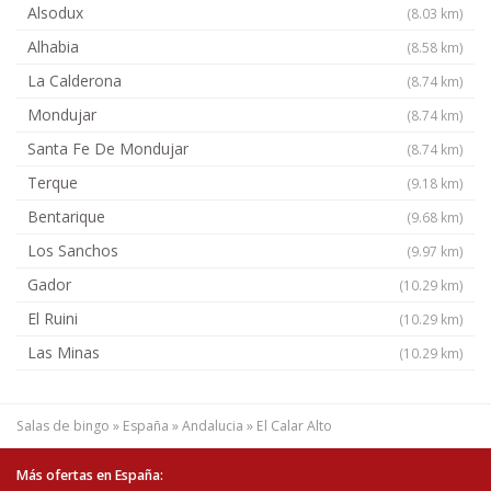
Alsodux
(8.03 km)
Alhabia
(8.58 km)
La Calderona
(8.74 km)
Mondujar
(8.74 km)
Santa Fe De Mondujar
(8.74 km)
Terque
(9.18 km)
Bentarique
(9.68 km)
Los Sanchos
(9.97 km)
Gador
(10.29 km)
El Ruini
(10.29 km)
Las Minas
(10.29 km)
Salas de bingo
»
España
»
Andalucia
»
El Calar Alto
Más ofertas en España: