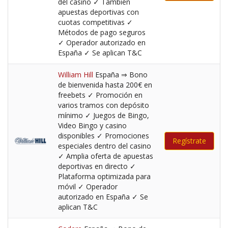
del casino ✓ También
apuestas deportivas con
cuotas competitivas ✓
Métodos de pago seguros
✓ Operador autorizado en
España ✓ Se aplican T&C
William Hill
España ⇒ Bono
de bienvenida hasta 200€ en
freebets ✓ Promoción en
varios tramos con depósito
mínimo ✓ Juegos de Bingo,
Video Bingo y casino
disponibles ✓ Promociones
Regístrate
especiales dentro del casino
✓ Amplia oferta de apuestas
deportivas en directo ✓
Plataforma optimizada para
móvil ✓ Operador
autorizado en España ✓ Se
aplican T&C