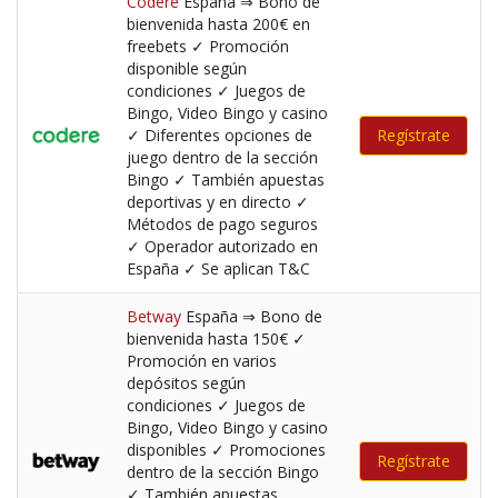
Codere
España ⇒ Bono de
bienvenida hasta 200€ en
freebets ✓ Promoción
disponible según
condiciones ✓ Juegos de
Bingo, Video Bingo y casino
✓ Diferentes opciones de
Regístrate
juego dentro de la sección
Bingo ✓ También apuestas
deportivas y en directo ✓
Métodos de pago seguros
✓ Operador autorizado en
España ✓ Se aplican T&C
Betway
España ⇒ Bono de
bienvenida hasta 150€ ✓
Promoción en varios
depósitos según
condiciones ✓ Juegos de
Bingo, Video Bingo y casino
disponibles ✓ Promociones
Regístrate
dentro de la sección Bingo
✓ También apuestas