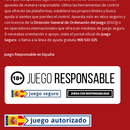
apuesta de manera responsable. Utiliza las herramientas de control
que ofrecen las plataformas, establece tus propios límites y busca
ayuda si sientes que pierdes el control. Apuesta solo en sitios seguros y
con licencia de la
Dirección General de Ordenación del Juego
(DGOJ) o
en operadores internacionales que ofrezcan medidas de juego seguro.
Si necesitas orientación o apoyo, visita el portal oficial de
Juego
Seguro
o llama a la línea de ayuda gratuita
900 533 025
.
Juego Responsable en España
: