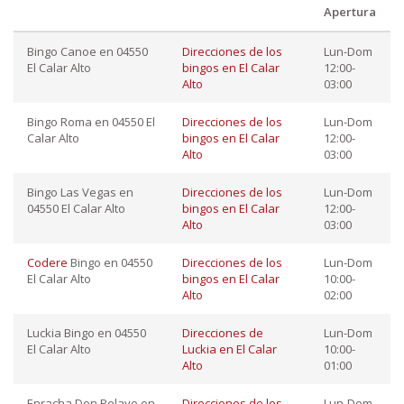
Apertura
Bingo Canoe en 04550
Direcciones de los
Lun-Dom
El Calar Alto
bingos en El Calar
12:00-
Alto
03:00
Bingo Roma en 04550 El
Direcciones de los
Lun-Dom
Calar Alto
bingos en El Calar
12:00-
Alto
03:00
Bingo Las Vegas en
Direcciones de los
Lun-Dom
04550 El Calar Alto
bingos en El Calar
12:00-
Alto
03:00
Codere
Bingo en 04550
Direcciones de los
Lun-Dom
El Calar Alto
bingos en El Calar
10:00-
Alto
02:00
Luckia Bingo en 04550
Direcciones de
Lun-Dom
El Calar Alto
Luckia en El Calar
10:00-
Alto
01:00
Enracha Don Pelayo en
Direcciones de los
Lun-Dom