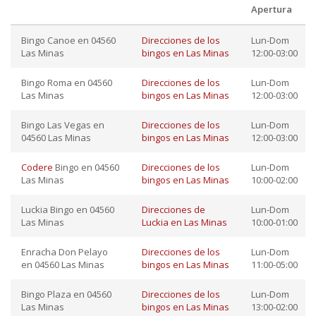
Apertura
Bingo Canoe en 04560
Direcciones de los
Lun-Dom
Las Minas
bingos en Las Minas
12:00-03:00
Bingo Roma en 04560
Direcciones de los
Lun-Dom
Las Minas
bingos en Las Minas
12:00-03:00
Bingo Las Vegas en
Direcciones de los
Lun-Dom
04560 Las Minas
bingos en Las Minas
12:00-03:00
Codere
Bingo en 04560
Direcciones de los
Lun-Dom
Las Minas
bingos en Las Minas
10:00-02:00
Luckia Bingo en 04560
Direcciones de
Lun-Dom
Las Minas
Luckia en Las Minas
10:00-01:00
Enracha Don Pelayo
Direcciones de los
Lun-Dom
en 04560 Las Minas
bingos en Las Minas
11:00-05:00
Bingo Plaza en 04560
Direcciones de los
Lun-Dom
Las Minas
bingos en Las Minas
13:00-02:00