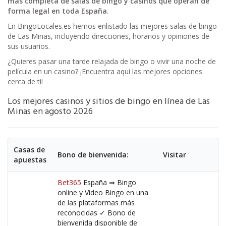
más completa de salas de bingo y casinos que operan de
forma legal en toda España
.
En BingoLocales.es hemos enlistado las mejores salas de bingo
de Las Minas, incluyendo direcciones, horarios y opiniones de
sus usuarios.
¿Quieres pasar una tarde relajada de bingo o vivir una noche de
película en un casino? ¡Encuentra aquí las mejores opciones
cerca de ti!
Los mejores casinos y sitios de bingo en línea de Las
Minas en agosto 2026
Casas de
Bono de bienvenida:
Visitar
apuestas
Bet365
España ⇒ Bingo
online y Video Bingo en una
de las plataformas más
reconocidas ✓ Bono de
bienvenida disponible de