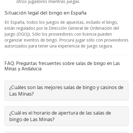
otros jugadores mientras juegas.
Situación legal del bingo en España
En España, todos los juegos de apuestas, incluido el bingo,
están regulados por la Dirección General de Ordenación del
Juego (DGOJ). Sólo los proveedores con licencia pueden
organizar eventos de bingo. Procura jugar sólo con proveedores
autorizados para tener una experiencia de juego segura.
FAQ: Preguntas frecuentes sobre salas de bingo en Las
Minas y Andalucia
¿Cuáles son las mejores salas de bingo y casinos de
Las Minas?
¿Cuál es el horario de apertura de las salas de
bingo de Las Minas?