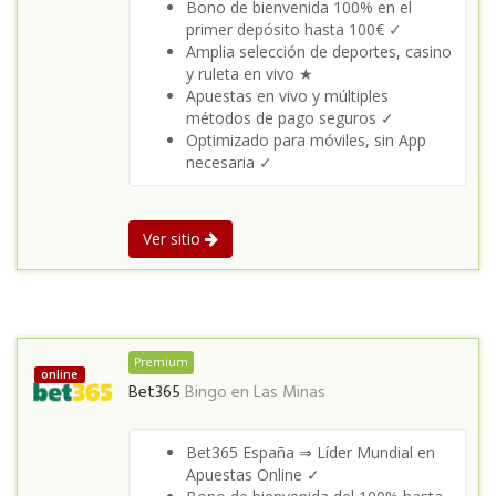
Bono de bienvenida 100% en el
primer depósito hasta 100€ ✓
Amplia selección de deportes, casino
y ruleta en vivo ★
Apuestas en vivo y múltiples
métodos de pago seguros ✓
Optimizado para móviles, sin App
necesaria ✓
Ver sitio
Premium
online
Bet365
Bingo en
Las Minas
Bet365 España ⇒ Líder Mundial en
Apuestas Online ✓