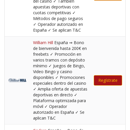
del casino ✓ También
apuestas deportivas con
cuotas competitivas ✓
Métodos de pago seguros
✓ Operador autorizado en
España ✓ Se aplican T&C
William Hill
España ⇒ Bono
de bienvenida hasta 200€ en
freebets ✓ Promoción en
varios tramos con depósito
mínimo ✓ Juegos de Bingo,
Video Bingo y casino
disponibles ✓ Promociones
Regístrate
especiales dentro del casino
✓ Amplia oferta de apuestas
deportivas en directo ✓
Plataforma optimizada para
móvil ✓ Operador
autorizado en España ✓ Se
aplican T&C