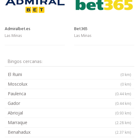
Admiralbet.es
Bet365
Las Minas
Las Minas
Bingos cercanas:
El Ruini
(0 km)
Moscolux
(0 km)
Paulenca
(0.44 km)
Gador
(0.44 km)
Abriojal
(0.93 km)
Marraque
(2.28 km)
Benahadux
(2.37 km)