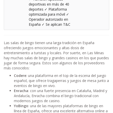
deportivas en más de 40
deportes ✓ Plataforma
optimizada para móvil ✓
Operador autorizado en
España ✓ Se aplican T&C
Las salas de bingo tienen una larga tradición en España
ofreciendo juegos emocionantes y altas dosis de
entretenimiento a turistas y locales. Por suerte, en Las Minas
hay muchas salas de bingo y grandes casinos en los que puedes
jugar de forma segura. Estos son algunos de los proveedores
más conocidos:
Codere
: una plataforma en el top de la escena del juego
español, que ofrece tragaperras y juegos de mesa junto a
eventos de bingo en vivo.
Enracha
: con una fuerte presencia en Cataluña, Madrid y
Andalucía, Enracha combina el bingo tradicional con
modernos juegos de casino.
YoBingo
: una de las mayores plataformas de bingo en
línea de España, ofrece una excelente alternativa online a