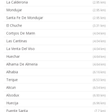
La Calderona
(2.95 km)
Mondujar
(2.95 km)
Santa Fe De Mondujar
(2.95 km)
El Chuche
(3.31 km)
Cortijos De Marin
(4.04 km)
Las Cantinas
(4.04 km)
La Venta Del Viso
(4.04 km)
Huechar
(4.64 km)
Alhama De Almeria
(4.64 km)
Alhabia
(6.16 km)
Terque
(6.53 km)
Alicun
(6.54 km)
Alsodux
(6.93 km)
Huecija
(6.96 km)
Fuente Santa
(7.7 km)