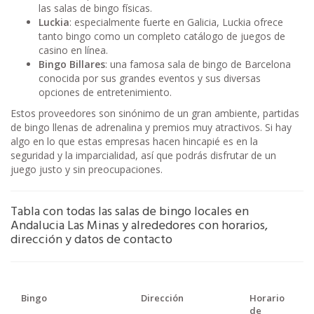
las salas de bingo físicas.
Luckia
: especialmente fuerte en Galicia, Luckia ofrece
tanto bingo como un completo catálogo de juegos de
casino en línea.
Bingo Billares
: una famosa sala de bingo de Barcelona
conocida por sus grandes eventos y sus diversas
opciones de entretenimiento.
Estos proveedores son sinónimo de un gran ambiente, partidas
de bingo llenas de adrenalina y premios muy atractivos. Si hay
algo en lo que estas empresas hacen hincapié es en la
seguridad y la imparcialidad, así que podrás disfrutar de un
juego justo y sin preocupaciones.
Tabla con todas las salas de bingo locales en
Andalucia Las Minas y alrededores con horarios,
dirección y datos de contacto
Bingo
Dirección
Horario
de