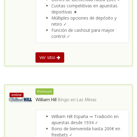
Cuotas competitivas en apuestas
deportivas ★
Múltiples opciones de depósito y
retiro ✓
Función de cashout para mayor
control ✓
Ver sitio
Premium
online
William Hill
Bingo en
Las Minas
William Hill España ⇒ Tradición en
apuestas desde 1934 ✓
Bono de bienvenida hasta 200€ en
freebets ✓