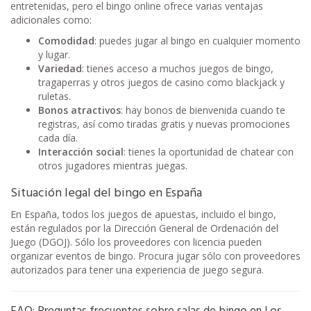
entretenidas, pero el bingo online ofrece varias ventajas
adicionales como:
Comodidad
: puedes jugar al bingo en cualquier momento
y lugar.
Variedad
: tienes acceso a muchos juegos de bingo,
tragaperras y otros juegos de casino como blackjack y
ruletas.
Bonos atractivos
: hay bonos de bienvenida cuando te
registras, así como tiradas gratis y nuevas promociones
cada día.
Interacción social
: tienes la oportunidad de chatear con
otros jugadores mientras juegas.
Situación legal del bingo en España
En España, todos los juegos de apuestas, incluido el bingo,
están regulados por la Dirección General de Ordenación del
Juego (DGOJ). Sólo los proveedores con licencia pueden
organizar eventos de bingo. Procura jugar sólo con proveedores
autorizados para tener una experiencia de juego segura.