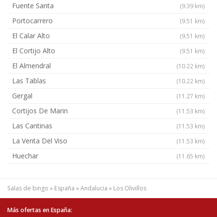
Fuente Santa
(9.39 km)
Portocarrero
(9.51 km)
El Calar Alto
(9.51 km)
El Cortijo Alto
(9.51 km)
El Almendral
(10.22 km)
Las Tablas
(10.22 km)
Gergal
(11.27 km)
Cortijos De Marin
(11.53 km)
Las Cantinas
(11.53 km)
La Venta Del Viso
(11.53 km)
Huechar
(11.65 km)
Salas de bingo
»
España
»
Andalucia
»
Los Olivillos
Más ofertas en España: