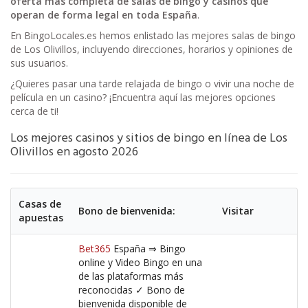
oferta más completa de salas de bingo y casinos que
operan de forma legal en toda España
.
En BingoLocales.es hemos enlistado las mejores salas de bingo
de Los Olivillos, incluyendo direcciones, horarios y opiniones de
sus usuarios.
¿Quieres pasar una tarde relajada de bingo o vivir una noche de
película en un casino? ¡Encuentra aquí las mejores opciones
cerca de ti!
Los mejores casinos y sitios de bingo en línea de Los
Olivillos en agosto 2026
Casas de
Bono de bienvenida:
Visitar
apuestas
Bet365
España ⇒ Bingo
online y Video Bingo en una
de las plataformas más
reconocidas ✓ Bono de
bienvenida disponible de