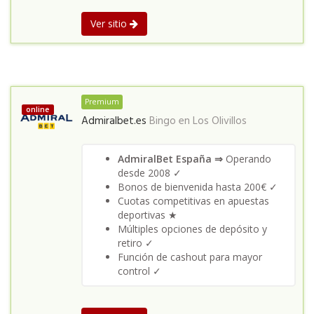
Ver sitio
Premium
online
Admiralbet.es
Bingo en
Los Olivillos
AdmiralBet España ⇒
Operando
desde 2008 ✓
Bonos de bienvenida hasta 200€ ✓
Cuotas competitivas en apuestas
deportivas ★
Múltiples opciones de depósito y
retiro ✓
Función de cashout para mayor
control ✓