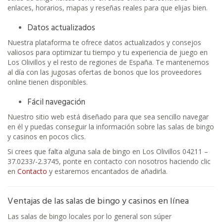
enlaces, horarios, mapas y reseñas reales para que elijas bien.
Datos actualizados
Nuestra plataforma te ofrece datos actualizados y consejos
valiosos para optimizar tu tiempo y tu experiencia de juego en
Los Olivillos y el resto de regiones de España. Te mantenemos
al día con las jugosas ofertas de bonos que los proveedores
online tienen disponibles.
Fácil navegación
Nuestro sitio web está diseñado para que sea sencillo navegar
en él y puedas conseguir la información sobre las salas de bingo
y casinos en pocos clics.
Si crees que falta alguna sala de bingo en Los Olivillos 04211 –
37.0233/-2.3745, ponte en contacto con nosotros haciendo clic
en
Contacto
y estaremos encantados de añadirla.
Ventajas de las salas de bingo y casinos en línea
Las salas de bingo locales por lo general son súper