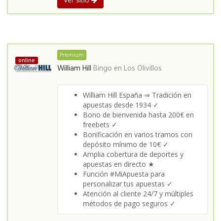
Premium
online
William Hill
Bingo en
Los Olivillos
William Hill España ⇒ Tradición en
apuestas desde 1934 ✓
Bono de bienvenida hasta 200€ en
freebets ✓
Bonificación en varios tramos con
depósito mínimo de 10€ ✓
Amplia cobertura de deportes y
apuestas en directo ★
Función #MiApuesta para
personalizar tus apuestas ✓
Atención al cliente 24/7 y múltiples
métodos de pago seguros ✓