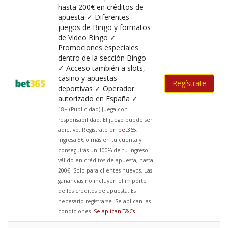
hasta 200€ en créditos de
apuesta ✓ Diferentes
juegos de Bingo y formatos
de Video Bingo ✓
Promociones especiales
dentro de la sección Bingo
✓ Acceso también a slots,
casino y apuestas
Regístrate
deportivas ✓ Operador
autorizado en España ✓
18+ (Publicidad) Juega con
responsabilidad. El juego puede ser
adictivo. Regístrate en
bet365
,
ingresa 5€ o más en tu cuenta y
conseguirás un 100% de tu ingreso
válido en créditos de apuesta, hasta
200€. Solo para clientes nuevos. Las
ganancias no incluyen el importe
de los créditos de apuesta. Es
necesario registrarse. Se aplican las
condiciones.
Se aplican T&Cs
.