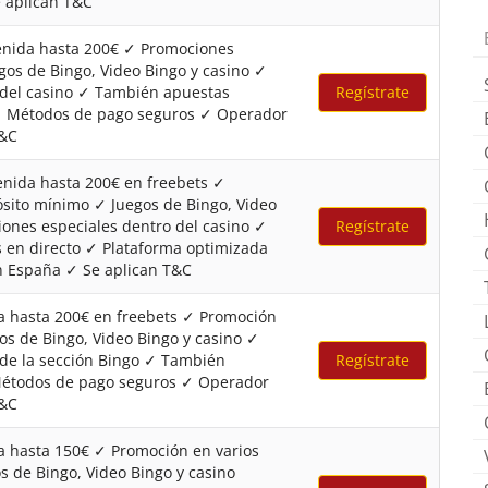
 aplican T&C
enida hasta 200€ ✓ Promociones
gos de Bingo, Video Bingo y casino ✓
 del casino ✓ También apuestas
Regístrate
 ✓ Métodos de pago seguros ✓ Operador
T&C
nida hasta 200€ en freebets ✓
sito mínimo ✓ Juegos de Bingo, Video
iones especiales dentro del casino ✓
Regístrate
s en directo ✓ Plataforma optimizada
n España ✓ Se aplican T&C
 hasta 200€ en freebets ✓ Promoción
os de Bingo, Video Bingo y casino ✓
 de la sección Bingo ✓ También
Regístrate
 Métodos de pago seguros ✓ Operador
T&C
 hasta 150€ ✓ Promoción en varios
s de Bingo, Video Bingo y casino