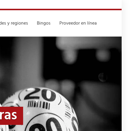
des y regiones
Bingos
Proveedor en línea
ras