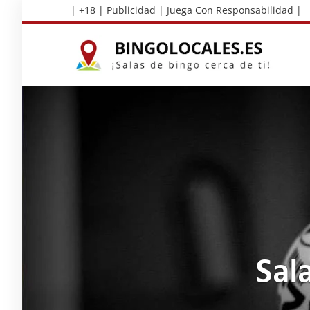
Skip
| +18 | Publicidad | Juega Con Responsabilidad |
to
main
content
Sal