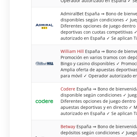
Operador autorizado en España ✓ Se
AdmiralBet España ⇒ Bono de bienv
disponibles según condiciones ✓ Jue
Diferentes opciones de juego dentro
deportivas con cuotas competitivas
autorizado en España ✓ Se aplican 
William Hill
España ⇒ Bono de bienve
Promoción en varios tramos con depó
Bingo y casino disponibles ✓ Promoc
Amplia oferta de apuestas deportiva
para móvil ✓ Operador autorizado e
Codere
España ⇒ Bono de bienvenida
disponible según condiciones ✓ Jueg
Diferentes opciones de juego dentro
apuestas deportivas y en directo ✓
autorizado en España ✓ Se aplican 
Betway
España ⇒ Bono de bienvenida
depósitos según condiciones ✓ Juego