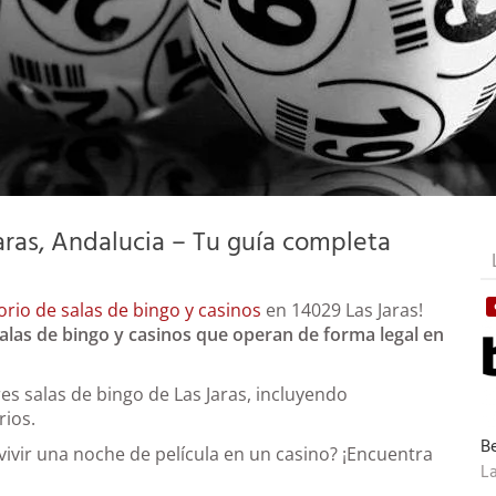
aras, Andalucia – Tu guía completa
orio de salas de bingo y casinos
en 14029 Las Jaras!
alas de bingo y casinos que operan de forma legal en
s salas de bingo de Las Jaras, incluyendo
rios.
B
vivir una noche de película en un casino? ¡Encuentra
La