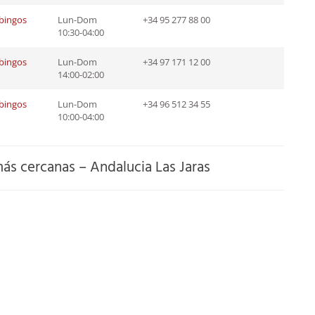
 bingos
Lun-Dom
+34 95 277 88 00
10:30-04:00
 bingos
Lun-Dom
+34 97 171 12 00
14:00-02:00
 bingos
Lun-Dom
+34 96 512 34 55
10:00-04:00
ás cercanas – Andalucia Las Jaras