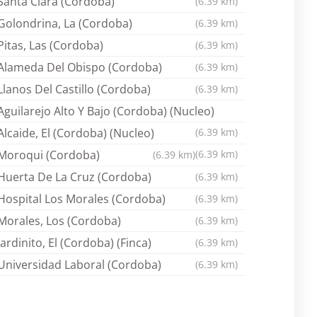
Santa Clara (Cordoba)
(6.39 km)
Golondrina, La (Cordoba)
(6.39 km)
Pitas, Las (Cordoba)
(6.39 km)
Alameda Del Obispo (Cordoba)
(6.39 km)
Llanos Del Castillo (Cordoba)
(6.39 km)
Aguilarejo Alto Y Bajo (Cordoba) (Nucleo)
Alcaide, El (Cordoba) (Nucleo)
(6.39 km)
Moroqui (Cordoba)
(6.39 km)
(6.39 km)
Huerta De La Cruz (Cordoba)
(6.39 km)
Hospital Los Morales (Cordoba)
(6.39 km)
Morales, Los (Cordoba)
(6.39 km)
Jardinito, El (Cordoba) (Finca)
(6.39 km)
Universidad Laboral (Cordoba)
(6.39 km)