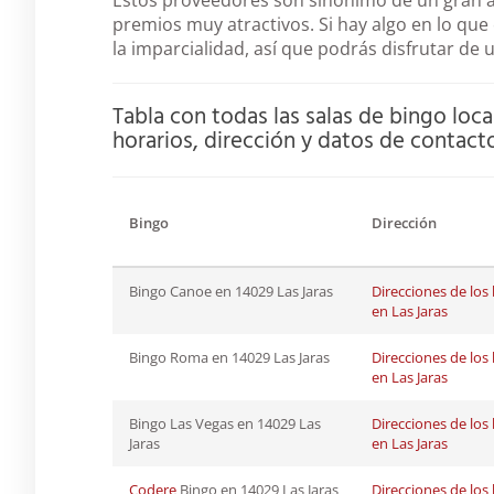
Estos proveedores son sinónimo de un gran am
premios muy atractivos. Si hay algo en lo que
la imparcialidad, así que podrás disfrutar de 
Tabla con todas las salas de bingo loc
horarios, dirección y datos de contact
Bingo
Dirección
Bingo Canoe en 14029 Las Jaras
Direcciones de los
en Las Jaras
Bingo Roma en 14029 Las Jaras
Direcciones de los
en Las Jaras
Bingo Las Vegas en 14029 Las
Direcciones de los
Jaras
en Las Jaras
Codere
Bingo en 14029 Las Jaras
Direcciones de los