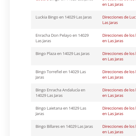
en Las Jaras
Luckia Bingo en 14029 Las Jaras
Direcciones de Luc
Las Jaras
Enracha Don Pelayo en 14029
Direcciones de los
Las Jaras
en Las Jaras
Bingo Plaza en 14029 Las Jaras
Direcciones de los
en Las Jaras
Bingo Torrefiel en 14029 Las
Direcciones de los
Jaras
en Las Jaras
Bingo Enracha Andalucía en
Direcciones de los
14029 Las Jaras
en Las Jaras
Bingo Laietana en 14029 Las
Direcciones de los
Jaras
en Las Jaras
Bingo Billares en 14029 Las Jaras
Direcciones de los
en Las Jaras