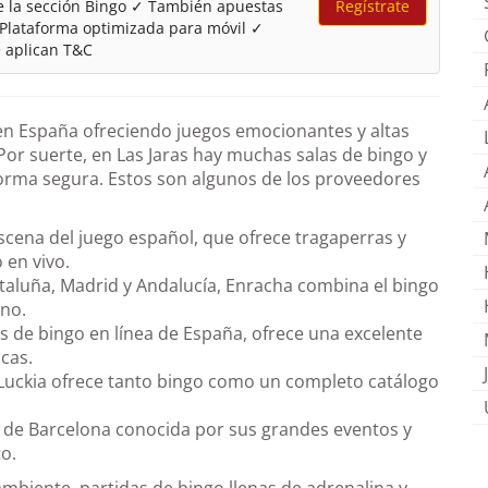
e la sección Bingo ✓ También apuestas
Regístrate
Plataforma optimizada para móvil ✓
 aplican T&C
 en España ofreciendo juegos emocionantes y altas
 Por suerte, en Las Jaras hay muchas salas de bingo y
forma segura. Estos son algunos de los proveedores
escena del juego español, que ofrece tragaperras y
 en vivo.
ataluña, Madrid y Andalucía, Enracha combina el bingo
ino.
s de bingo en línea de España, ofrece una excelente
icas.
, Luckia ofrece tanto bingo como un completo catálogo
o de Barcelona conocida por sus grandes eventos y
o.