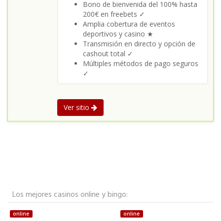
Bono de bienvenida del 100% hasta
200€ en freebets ✓
Amplia cobertura de eventos
deportivos y casino ★
Transmisión en directo y opción de
cashout total ✓
Múltiples métodos de pago seguros
✓
Ver sitio
Los mejores casinos online y bingo:
online
online