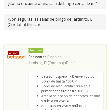
¿Cómo encuentro una sala de bingo cerca de mí?
¿Son seguras las salas de bingo de Jardinito, El
(Cordoba) (Finca)?
Premium
online
Betsson.es
Bingo en
Jardinito, El (Cordoba) (Finca)
Betsson España ⇒ Bienvenido con
Bono de hasta 100€ ✓
Bono de bienvenida 100% en el
primer depósito hasta 100€ ✓
Amplia selección de deportes, casino
y ruleta en vivo ★
Apuestas en vivo y múltiples