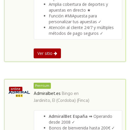
Amplia cobertura de deportes y
apuestas en directo ★
Función #MiApuesta para
personalizar tus apuestas ✓
Atención al cliente 24/7 y múltiples
métodos de pago seguros ✓
Ver sitio
Premium
online
Admiralbet.es
Bingo en
Jardinito, El (Cordoba) (Finca)
AdmiralBet España ⇒
Operando
desde 2008 ✓
Bonos de bienvenida hasta 200€ ✓