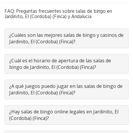
FAQ: Preguntas frecuentes sobre salas de bingo en
Jardinito, El (Cordoba) (Finca) y Andalucia
¿Cuáles son las mejores salas de bingo y casinos de
Jardinito, El (Cordoba) (Finca)?
¿Cuál es el horario de apertura de las salas de
bingo de Jardinito, El (Cordoba) (Finca)?
¿A qué juegos puedo jugar en las salas de bingo de
Jardinito, El (Cordoba) (Finca)?
¿Hay salas de bingo online legales en Jardinito, El
(Cordoba) (Finca)?