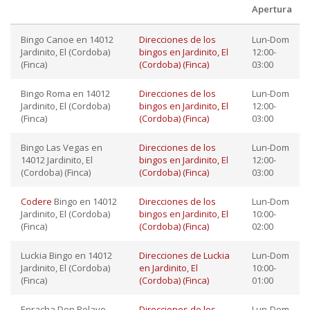
Apertura
Bingo Canoe en 14012
Direcciones de los
Lun-Dom
Jardinito, El (Cordoba)
bingos en Jardinito, El
12:00-
(Finca)
(Cordoba) (Finca)
03:00
Bingo Roma en 14012
Direcciones de los
Lun-Dom
Jardinito, El (Cordoba)
bingos en Jardinito, El
12:00-
(Finca)
(Cordoba) (Finca)
03:00
Bingo Las Vegas en
Direcciones de los
Lun-Dom
14012 Jardinito, El
bingos en Jardinito, El
12:00-
(Cordoba) (Finca)
(Cordoba) (Finca)
03:00
Codere
Bingo en 14012
Direcciones de los
Lun-Dom
Jardinito, El (Cordoba)
bingos en Jardinito, El
10:00-
(Finca)
(Cordoba) (Finca)
02:00
Luckia Bingo en 14012
Direcciones de Luckia
Lun-Dom
Jardinito, El (Cordoba)
en Jardinito, El
10:00-
(Finca)
(Cordoba) (Finca)
01:00
Enracha Don Pelayo
Direcciones de los
Lun-Dom