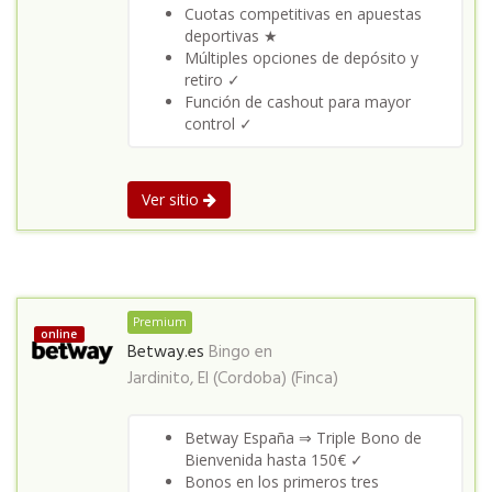
Cuotas competitivas en apuestas
deportivas ★
Múltiples opciones de depósito y
retiro ✓
Función de cashout para mayor
control ✓
Ver sitio
Premium
online
Betway.es
Bingo en
Jardinito, El (Cordoba) (Finca)
Betway España ⇒ Triple Bono de
Bienvenida hasta 150€ ✓
Bonos en los primeros tres