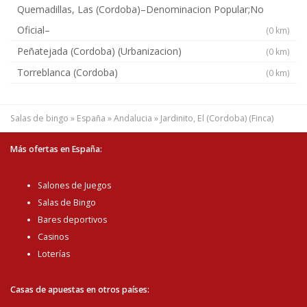
Quemadillas, Las (Cordoba)–Denominacion Popular;No
Oficial–
(0 km)
Peñatejada (Cordoba) (Urbanizacion)
(0 km)
Torreblanca (Cordoba)
(0 km)
Salas de bingo
»
España
»
Andalucia
»
Jardinito, El (Cordoba) (Finca)
Más ofertas en España:
Salones de Juegos
Salas de Bingo
Bares deportivos
Casinos
Loterías
Casas de apuestas en otros países: