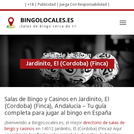
Skip
| +18 | Publicidad | Juega Con Responsabilidad |
to
main
content
Toggl
navig
Salas de bingo en
Jardinito, El (Cordoba) (Finca)
Salas de Bingo y Casinos en Jardinito, El
(Cordoba) (Finca), Andalucia – Tu guía
completa para jugar al bingo en España
¡Bienvenido a BingoLocales.es, el mejor
directorio de salas de
bingo y casinos
en 14012 Jardinito, El (Cordoba) (Finca)! Aquí