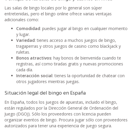
Las salas de bingo locales por lo general son súper
entretenidas, pero el bingo online ofrece varias ventajas
adicionales como:
Comodidad
: puedes jugar al bingo en cualquier momento
y lugar.
Variedad
: tienes acceso a muchos juegos de bingo,
tragaperras y otros juegos de casino como blackjack y
ruletas.
Bonos atractivos
: hay bonos de bienvenida cuando te
registras, así como tiradas gratis y nuevas promociones
cada día.
Interacción social
: tienes la oportunidad de chatear con
otros jugadores mientras juegas.
Situación legal del bingo en España
En España, todos los juegos de apuestas, incluido el bingo,
están regulados por la Dirección General de Ordenación del
Juego (DGOJ). Sólo los proveedores con licencia pueden
organizar eventos de bingo. Procura jugar sólo con proveedores
autorizados para tener una experiencia de juego segura.