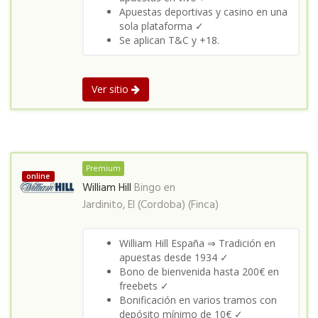
Apuestas deportivas y casino en una
sola plataforma ✓
Se aplican T&C y +18.
Ver sitio
Premium
online
William Hill
Bingo en
Jardinito, El (Cordoba) (Finca)
William Hill España ⇒ Tradición en
apuestas desde 1934 ✓
Bono de bienvenida hasta 200€ en
freebets ✓
Bonificación en varios tramos con
depósito mínimo de 10€ ✓