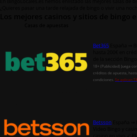
En BingoLocales.es hemos enlistado las mejores salas de bi
¿Quieres pasar una tarde relajada de bingo o vivir una noch
Los mejores casinos y sitios de bingo 
Casas de apuestas
Bet365
España ⇒ Bi
hasta 200€ en créd
de la sección Bing
18+ (Publicidad) Juega con
créditos de apuesta, hasta
condiciones.
Se aplican T
Betsson
España ⇒ B
Video Bingo y casi
casino en vivo ✓ P