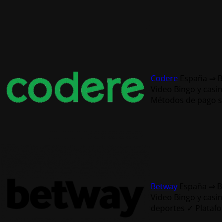
Codere
España ⇒ Bo
Video Bingo y casi
Métodos de pago s
Betway
España ⇒ Bo
Video Bingo y casi
deportes ✓ Plataf