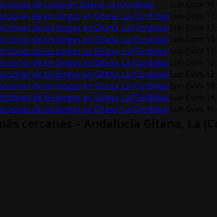
ecciones de Luckia en Gitana, La (Cordoba)
Lun-Dom 10:
ecciones de los bingos en Gitana, La (Cordoba)
Lun-Dom 11:
ecciones de los bingos en Gitana, La (Cordoba)
Lun-Dom 13:
ecciones de los bingos en Gitana, La (Cordoba)
Lun-Dom 10:
ecciones de los bingos en Gitana, La (Cordoba)
Lun-Dom 10:
ecciones de los bingos en Gitana, La (Cordoba)
Lun-Dom 12:
ecciones de los bingos en Gitana, La (Cordoba)
Lun-Dom 12:
ecciones de los bingos en Gitana, La (Cordoba)
Lun-Dom 10:
ecciones de los bingos en Gitana, La (Cordoba)
Lun-Dom 14:
ecciones de los bingos en Gitana, La (Cordoba)
Lun-Dom 10:
más cercanas – Andalucia Gitana, La (