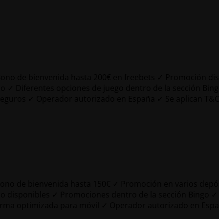
no de bienvenida hasta 200€ en freebets ✓ Promoción dis
no ✓ Diferentes opciones de juego dentro de la sección Bin
eguros ✓ Operador autorizado en España ✓ Se aplican T&
no de bienvenida hasta 150€ ✓ Promoción en varios depós
no disponibles ✓ Promociones dentro de la sección Bingo 
orma optimizada para móvil ✓ Operador autorizado en Espa