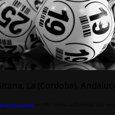
Gitana, La (Cordoba), Andaluc
de bingo y casinos
en 14011 Gitana, La (Cordoba)! Aquí enc