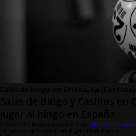
Salas de bingo en
Gitana, La (Cordoba)
Salas de Bingo y Casinos en 
jugar al bingo en España
¡Bienvenido a BingoLocales.es, el mejor
directorio de salas 
casinos que operan de forma legal en toda España
.