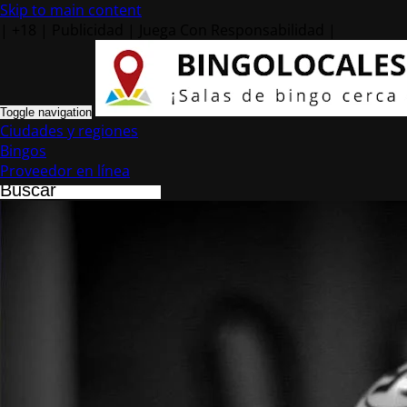
Skip to main content
| +18 | Publicidad | Juega Con Responsabilidad |
Toggle navigation
Ciudades y regiones
Bingos
Proveedor en línea