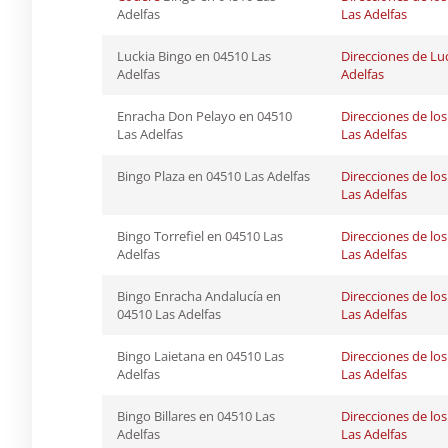
Adelfas
Las Adelfas
Luckia Bingo en 04510 Las
Direcciones de Lu
Adelfas
Adelfas
Enracha Don Pelayo en 04510
Direcciones de lo
Las Adelfas
Las Adelfas
Bingo Plaza en 04510 Las Adelfas
Direcciones de lo
Las Adelfas
Bingo Torrefiel en 04510 Las
Direcciones de lo
Adelfas
Las Adelfas
Bingo Enracha Andalucía en
Direcciones de lo
04510 Las Adelfas
Las Adelfas
Bingo Laietana en 04510 Las
Direcciones de lo
Adelfas
Las Adelfas
Bingo Billares en 04510 Las
Direcciones de lo
Adelfas
Las Adelfas