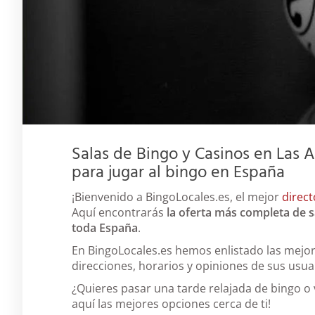
Salas de Bingo y Casinos en Las 
para jugar al bingo en España
¡Bienvenido a BingoLocales.es, el mejor
direct
Aquí encontrarás
la oferta más completa de s
toda España
.
En BingoLocales.es hemos enlistado las mejor
direcciones, horarios y opiniones de sus usua
¿Quieres pasar una tarde relajada de bingo o 
aquí las mejores opciones cerca de ti!