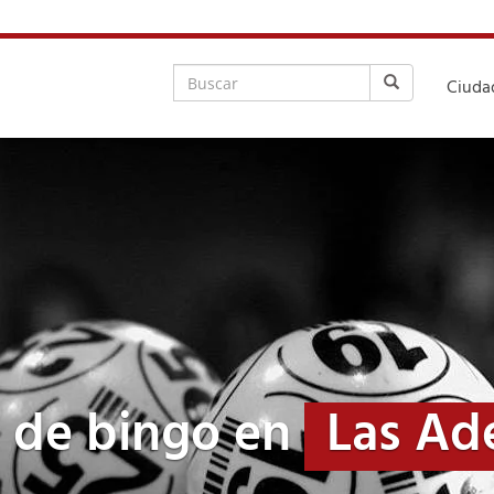
Ciuda
s de bingo en
Las Ade