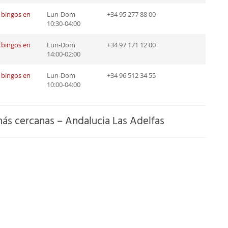
s bingos en
Lun-Dom
+34 95 277 88 00
10:30-04:00
s bingos en
Lun-Dom
+34 97 171 12 00
14:00-02:00
s bingos en
Lun-Dom
+34 96 512 34 55
10:00-04:00
ás cercanas – Andalucia Las Adelfas