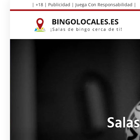
Skip
| +18 | Publicidad | Juega Con Responsabilidad |
to
main
content
Sala