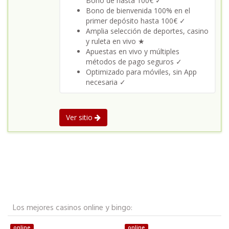
Bono de hasta 100€ ✓
Bono de bienvenida 100% en el
primer depósito hasta 100€ ✓
Amplia selección de deportes, casino
y ruleta en vivo ★
Apuestas en vivo y múltiples
métodos de pago seguros ✓
Optimizado para móviles, sin App
necesaria ✓
Ver sitio
Los mejores casinos online y bingo:
online
online