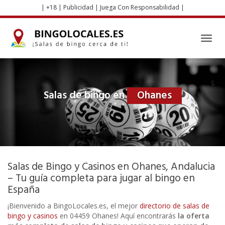
Skip
| +18 | Publicidad | Juega Con Responsabilidad |
to
main
content
Toggl
navig
Salas de bingo en
Ohanes
Salas de Bingo y Casinos en Ohanes, Andalucia
– Tu guía completa para jugar al bingo en
España
¡Bienvenido a BingoLocales.es, el mejor
directorio de salas de
bingo y casinos
en 04459 Ohanes! Aquí encontrarás
la oferta