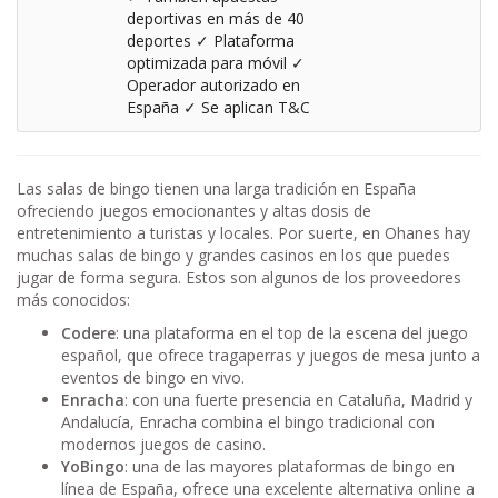
deportivas en más de 40
deportes ✓ Plataforma
optimizada para móvil ✓
Operador autorizado en
España ✓ Se aplican T&C
Las salas de bingo tienen una larga tradición en España
ofreciendo juegos emocionantes y altas dosis de
entretenimiento a turistas y locales. Por suerte, en Ohanes hay
muchas salas de bingo y grandes casinos en los que puedes
jugar de forma segura. Estos son algunos de los proveedores
más conocidos:
Codere
: una plataforma en el top de la escena del juego
español, que ofrece tragaperras y juegos de mesa junto a
eventos de bingo en vivo.
Enracha
: con una fuerte presencia en Cataluña, Madrid y
Andalucía, Enracha combina el bingo tradicional con
modernos juegos de casino.
YoBingo
: una de las mayores plataformas de bingo en
línea de España, ofrece una excelente alternativa online a