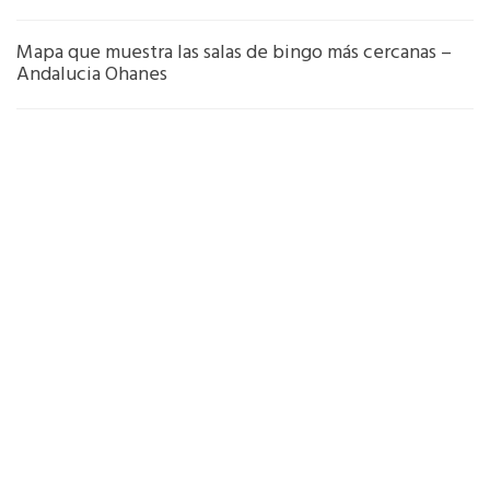
Mapa que muestra las salas de bingo más cercanas –
Andalucia Ohanes