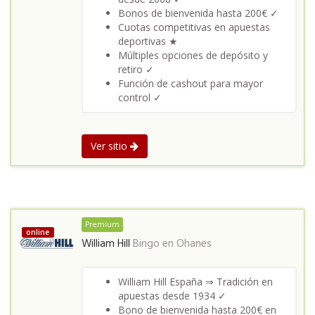
Bonos de bienvenida hasta 200€ ✓
Cuotas competitivas en apuestas
deportivas ★
Múltiples opciones de depósito y
retiro ✓
Función de cashout para mayor
control ✓
Ver sitio
Premium
online
William Hill
Bingo en
Ohanes
William Hill España ⇒ Tradición en
apuestas desde 1934 ✓
Bono de bienvenida hasta 200€ en