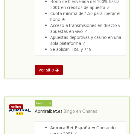
Bono de bienvenida del 100% hasta
200€ en créditos de apuesta ✓
Cuota mínima de 1.50 para liberar el
bono ★
Acceso a transmisiones en directo y
apuestas en vivo ✓
Apuestas deportivas y casino en una
sola plataforma ✓
Se aplican T&C y +18.
Ver sitio
Premium
online
Admiralbet.es
Bingo en
Ohanes
AdmiralBet España ⇒
Operando
desde 2008 ✓