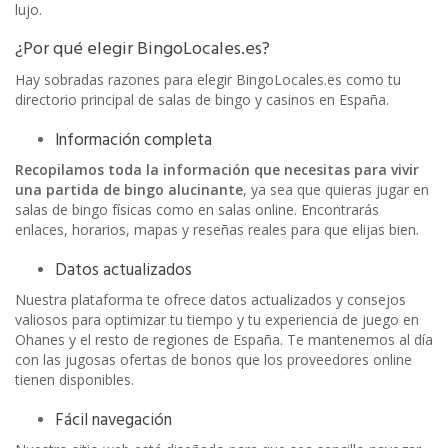
lujo.
¿Por qué elegir BingoLocales.es?
Hay sobradas razones para elegir BingoLocales.es como tu
directorio principal de salas de bingo y casinos en España.
Información completa
Recopilamos toda la información que necesitas para vivir
una partida de bingo alucinante
, ya sea que quieras jugar en
salas de bingo físicas como en salas online. Encontrarás
enlaces, horarios, mapas y reseñas reales para que elijas bien.
Datos actualizados
Nuestra plataforma te ofrece datos actualizados y consejos
valiosos para optimizar tu tiempo y tu experiencia de juego en
Ohanes y el resto de regiones de España. Te mantenemos al día
con las jugosas ofertas de bonos que los proveedores online
tienen disponibles.
Fácil navegación