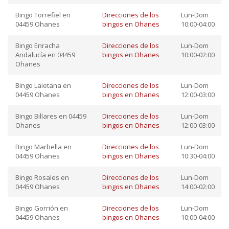
Bingo Torrefiel en
Direcciones de los
Lun-Dom
04459 Ohanes
bingos en Ohanes
10:00-04:00
Bingo Enracha
Direcciones de los
Lun-Dom
Andalucía en 04459
bingos en Ohanes
10:00-02:00
Ohanes
Bingo Laietana en
Direcciones de los
Lun-Dom
04459 Ohanes
bingos en Ohanes
12:00-03:00
Bingo Billares en 04459
Direcciones de los
Lun-Dom
Ohanes
bingos en Ohanes
12:00-03:00
Bingo Marbella en
Direcciones de los
Lun-Dom
04459 Ohanes
bingos en Ohanes
10:30-04:00
Bingo Rosales en
Direcciones de los
Lun-Dom
04459 Ohanes
bingos en Ohanes
14:00-02:00
Bingo Gorrión en
Direcciones de los
Lun-Dom
04459 Ohanes
bingos en Ohanes
10:00-04:00