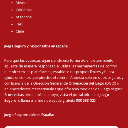
México
Colombia
Argentina
Perú
Chile
Juega seguro y responsable en España:
Para que las apuestas sigan siendo una forma de entretenimiento,
apuesta de manera responsable. Utiliza las herramientas de control
que ofrecen las plataformas, establece tus propios límites y busca
ayuda si sientes que pierdes el control. Apuesta solo en sitios seguros y
con licencia de la
Dirección General de Ordenación del Juego
(DGOJ) o
en operadores internacionales que ofrezcan medidas de juego seguro.
Si necesitas orientación o apoyo, visita el portal oficial de
Juego
Seguro
o llama a la línea de ayuda gratuita
900 533 025
.
Juego Responsable en España
: