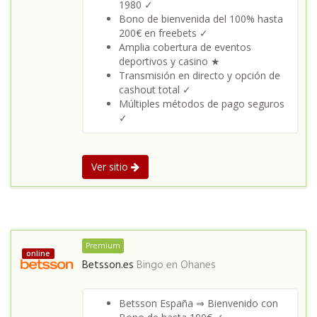
1980 ✓
Bono de bienvenida del 100% hasta
200€ en freebets ✓
Amplia cobertura de eventos
deportivos y casino ★
Transmisión en directo y opción de
cashout total ✓
Múltiples métodos de pago seguros
✓
Ver sitio
Premium
online
Betsson.es
Bingo en
Ohanes
Betsson España ⇒ Bienvenido con