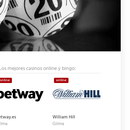
Los mejores casinos online y bingo:
online
online
etway.es
William Hill
ilma
Gilma