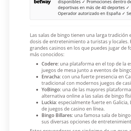
disponibles ✓ Promociones dentro d
deportivas en más de 40 deportes ✓ 
Operador autorizado en España ✓ Se
Las salas de bingo tienen una larga tradición
dosis de entretenimiento a turistas y locales
grandes casinos en los que puedes jugar de 
más conocidos:
Codere
: una plataforma en el top de la 
juegos de mesa junto a eventos de bingo
Enracha
: con una fuerte presencia en C
tradicional con modernos juegos de cas
YoBingo
: una de las mayores plataforma
alternativa online a las salas de bingo fís
Luckia
: especialmente fuerte en Galicia
de juegos de casino en línea.
Bingo Billares
: una famosa sala de bing
sus diversas opciones de entretenimient