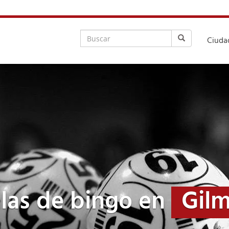
Ciuda
las de bingo en
Gil