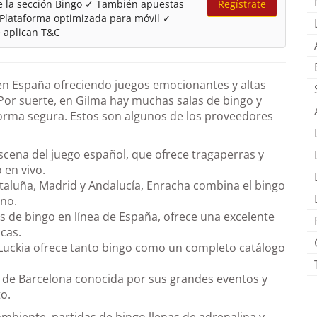
e la sección Bingo ✓ También apuestas
Regístrate
Plataforma optimizada para móvil ✓
 aplican T&C
 en España ofreciendo juegos emocionantes y altas
. Por suerte, en Gilma hay muchas salas de bingo y
forma segura. Estos son algunos de los proveedores
escena del juego español, que ofrece tragaperras y
 en vivo.
ataluña, Madrid y Andalucía, Enracha combina el bingo
ino.
s de bingo en línea de España, ofrece una excelente
icas.
, Luckia ofrece tanto bingo como un completo catálogo
o de Barcelona conocida por sus grandes eventos y
o.