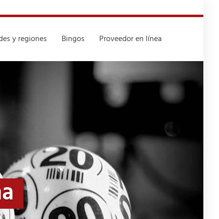
des y regiones
Bingos
Proveedor en línea
ma