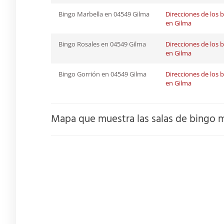
Bingo Marbella en 04549 Gilma
Direcciones de los 
en Gilma
Bingo Rosales en 04549 Gilma
Direcciones de los 
en Gilma
Bingo Gorrión en 04549 Gilma
Direcciones de los 
en Gilma
Mapa que muestra las salas de bingo 