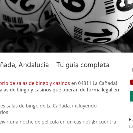
añada, Andalucia – Tu guía completa
orio de salas de bingo y casinos
en 04811 La Cañada!
alas de bingo y casinos que operan de forma legal en
es salas de bingo de La Cañada, incluyendo
rios.
B
vivir una noche de película en un casino? ¡Encuentra
L