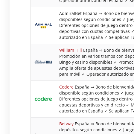
Operador autorizado en España ✓ Se
AdmiralBet España ⇒ Bono de bienv
disponibles según condiciones ✓ Jue
Diferentes opciones de juego dentro
deportivas con cuotas competitivas
autorizado en España ✓ Se aplican 
William Hill
España ⇒ Bono de bienve
Promoción en varios tramos con depó
Bingo y casino disponibles ✓ Promoc
Amplia oferta de apuestas deportiva
para móvil ✓ Operador autorizado e
Codere
España ⇒ Bono de bienvenida
disponible según condiciones ✓ Jueg
Diferentes opciones de juego dentro
apuestas deportivas y en directo ✓
autorizado en España ✓ Se aplican 
Betway
España ⇒ Bono de bienvenida
depósitos según condiciones ✓ Juego