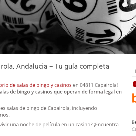
irola, Andalucia – Tu guía completa
orio de salas de bingo y casinos
en 04811 Capairola!
alas de bingo y casinos que operan de forma legal en
es salas de bingo de Capairola, incluyendo
rios.
B
vivir una noche de película en un casino? ¡Encuentra
C