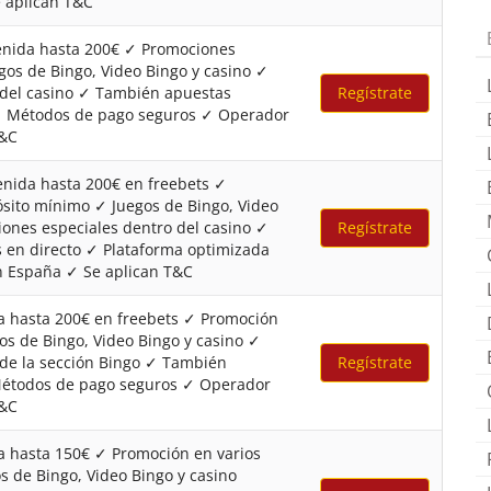
 aplican T&C
enida hasta 200€ ✓ Promociones
gos de Bingo, Video Bingo y casino ✓
 del casino ✓ También apuestas
Regístrate
 ✓ Métodos de pago seguros ✓ Operador
T&C
nida hasta 200€ en freebets ✓
sito mínimo ✓ Juegos de Bingo, Video
iones especiales dentro del casino ✓
Regístrate
s en directo ✓ Plataforma optimizada
n España ✓ Se aplican T&C
 hasta 200€ en freebets ✓ Promoción
os de Bingo, Video Bingo y casino ✓
 de la sección Bingo ✓ También
Regístrate
 Métodos de pago seguros ✓ Operador
T&C
 hasta 150€ ✓ Promoción en varios
s de Bingo, Video Bingo y casino