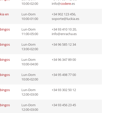
10:00-02:00
info@
codere
.es
kia en
Lun-Dom
+34 902 123 456,
10:00-01:00
soporte@luckia.es
 bingos
Lun-Dom
+34 93 410 10 20,
11:00-05:00
info@enracha.es
 bingos
Lun-Dom
+34 96 585 12 34
13:00-02:00
 bingos
Lun-Dom
+34 96 347 89 00
10:00-04:00
 bingos
Lun-Dom
+34 95 498 77 00
10:00-02:00
 bingos
Lun-Dom
+34 93 302 50 12
12:00-03:00
 bingos
Lun-Dom
+34 93 456 23 45
12:00-03:00