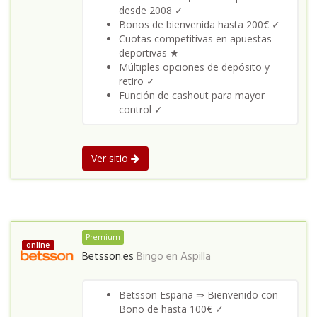
desde 2008 ✓
Bonos de bienvenida hasta 200€ ✓
Cuotas competitivas en apuestas
deportivas ★
Múltiples opciones de depósito y
retiro ✓
Función de cashout para mayor
control ✓
Ver sitio
Premium
online
Betsson.es
Bingo en
Aspilla
Betsson España ⇒ Bienvenido con
Bono de hasta 100€ ✓