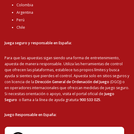
Colombia
Argentina
Perú
Chile
Juega seguro y responsable en España:
Para que las apuestas sigan siendo una forma de entretenimiento,
apuesta de manera responsable. Utiliza las herramientas de control
que ofrecen las plataformas, establece tus propios límites y busca
ayuda si sientes que pierdes el control. Apuesta solo en sitios seguros y
con licencia de la
Dirección General de Ordenación del Juego
(DGOJ) o
en operadores internacionales que ofrezcan medidas de juego seguro.
Si necesitas orientación o apoyo, visita el portal oficial de
Juego
Seguro
o llama a la línea de ayuda gratuita
900 533 025
.
Juego Responsable en España
: