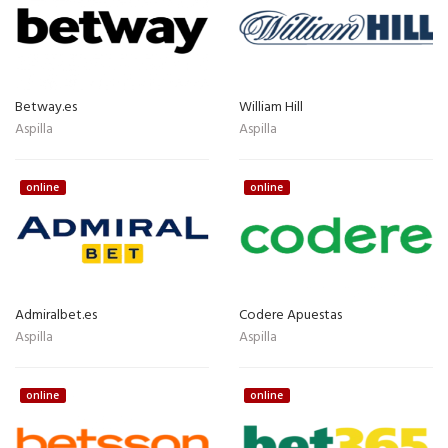
Betway.es
William Hill
Aspilla
Aspilla
online
online
Admiralbet.es
Codere Apuestas
Aspilla
Aspilla
online
online