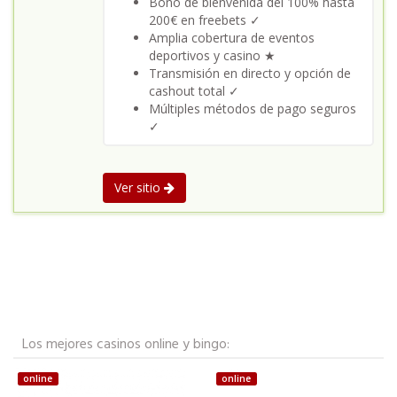
Bono de bienvenida del 100% hasta
200€ en freebets ✓
Amplia cobertura de eventos
deportivos y casino ★
Transmisión en directo y opción de
cashout total ✓
Múltiples métodos de pago seguros
✓
Ver sitio
Los mejores casinos online y bingo:
online
online