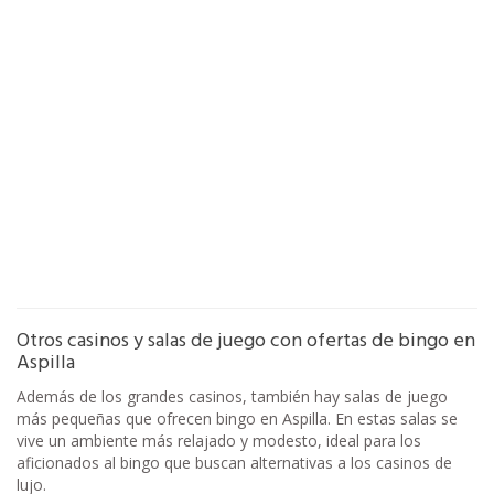
Otros casinos y salas de juego con ofertas de bingo en
Aspilla
Además de los grandes casinos, también hay salas de juego
más pequeñas que ofrecen bingo en Aspilla. En estas salas se
vive un ambiente más relajado y modesto, ideal para los
aficionados al bingo que buscan alternativas a los casinos de
lujo.