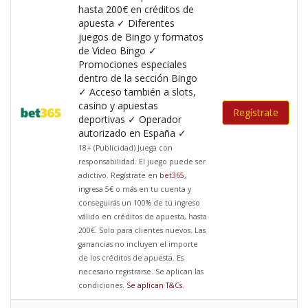
hasta 200€ en créditos de
apuesta ✓ Diferentes
juegos de Bingo y formatos
de Video Bingo ✓
Promociones especiales
dentro de la sección Bingo
✓ Acceso también a slots,
casino y apuestas
Regístrate
deportivas ✓ Operador
autorizado en España ✓
18+ (Publicidad) Juega con
responsabilidad. El juego puede ser
adictivo. Regístrate en
bet365
,
ingresa 5€ o más en tu cuenta y
conseguirás un 100% de tu ingreso
válido en créditos de apuesta, hasta
200€. Solo para clientes nuevos. Las
ganancias no incluyen el importe
de los créditos de apuesta. Es
necesario registrarse. Se aplican las
condiciones.
Se aplican T&Cs
.