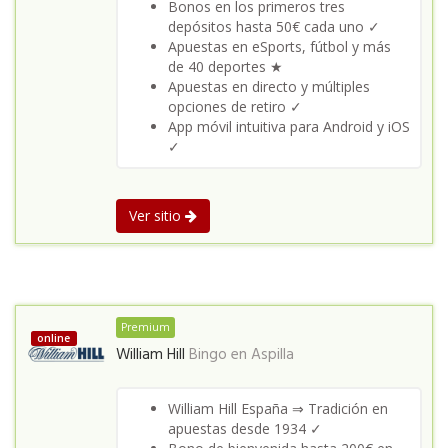
Bonos en los primeros tres
depósitos hasta 50€ cada uno ✓
Apuestas en eSports, fútbol y más
de 40 deportes ★
Apuestas en directo y múltiples
opciones de retiro ✓
App móvil intuitiva para Android y iOS
✓
Ver sitio
Premium
online
William Hill
Bingo en
Aspilla
William Hill España ⇒ Tradición en
apuestas desde 1934 ✓