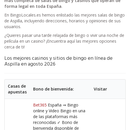
más completa de salas de bingo y casinos que operan de
forma legal en toda España
.
En BingoLocales.es hemos enlistado las mejores salas de bingo
de Aspilla, incluyendo direcciones, horarios y opiniones de sus
usuarios.
¿Quieres pasar una tarde relajada de bingo o vivir una noche de
película en un casino? ¡Encuentra aquí las mejores opciones
cerca de ti!
Los mejores casinos y sitios de bingo en línea de
Aspilla en agosto 2026
Casas de
Bono de bienvenida:
Visitar
apuestas
Bet365
España ⇒ Bingo
online y Video Bingo en una
de las plataformas más
reconocidas ✓ Bono de
bienvenida disponible de