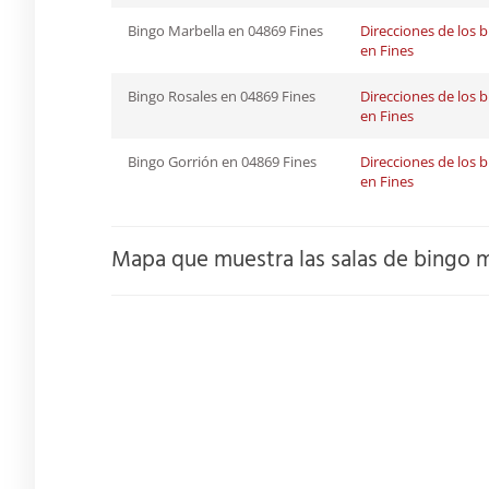
Bingo Marbella en 04869 Fines
Direcciones de los 
en Fines
Bingo Rosales en 04869 Fines
Direcciones de los 
en Fines
Bingo Gorrión en 04869 Fines
Direcciones de los 
en Fines
Mapa que muestra las salas de bingo m