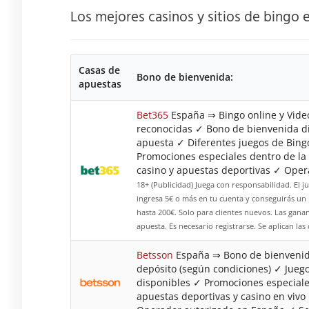
Los mejores casinos y sitios de bingo 
Casas de
Bono de bienvenida:
apuestas
Bet365
España ⇒ Bingo online y Vide
reconocidas ✓ Bono de bienvenida di
apuesta ✓ Diferentes juegos de Bing
Promociones especiales dentro de la 
casino y apuestas deportivas ✓ Ope
18+ (Publicidad) Juega con responsabilidad. El j
ingresa 5€ o más en tu cuenta y conseguirás un 
hasta 200€. Solo para clientes nuevos. Las ganan
apuesta. Es necesario registrarse. Se aplican las
Betsson
España ⇒ Bono de bienvenid
depósito (según condiciones) ✓ Juego
disponibles ✓ Promociones especiale
apuestas deportivas y casino en viv