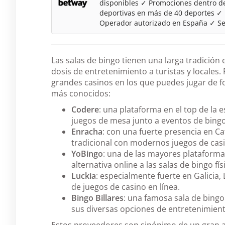
disponibles ✓ Promociones dentro d
deportivas en más de 40 deportes ✓ 
Operador autorizado en España ✓ Se
Las salas de bingo tienen una larga tradición
dosis de entretenimiento a turistas y locales.
grandes casinos en los que puedes jugar de 
más conocidos:
Codere
: una plataforma en el top de la 
juegos de mesa junto a eventos de bingo
Enracha
: con una fuerte presencia en C
tradicional con modernos juegos de cas
YoBingo
: una de las mayores plataforma
alternativa online a las salas de bingo fís
Luckia
: especialmente fuerte en Galicia
de juegos de casino en línea.
Bingo Billares
: una famosa sala de bing
sus diversas opciones de entretenimient