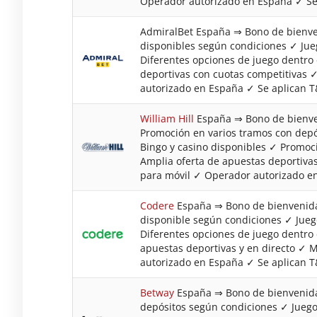
Operador autorizado en España ✓ Se
AdmiralBet España ⇒ Bono de bienv
disponibles según condiciones ✓ Jue
Diferentes opciones de juego dentro
deportivas con cuotas competitivas
autorizado en España ✓ Se aplican 
William Hill
España ⇒ Bono de bienve
Promoción en varios tramos con depó
Bingo y casino disponibles ✓ Promoc
Amplia oferta de apuestas deportiva
para móvil ✓ Operador autorizado e
Codere
España ⇒ Bono de bienvenida
disponible según condiciones ✓ Jueg
Diferentes opciones de juego dentro
apuestas deportivas y en directo ✓
autorizado en España ✓ Se aplican 
Betway
España ⇒ Bono de bienvenida
depósitos según condiciones ✓ Juego