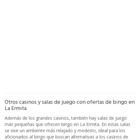
Otros casinos y salas de juego con ofertas de bingo en
La Ermita
Además de los grandes casinos, también hay salas de juego
más pequeñas que ofrecen bingo en La Ermita. En estas salas
se vive un ambiente más relajado y modesto, ideal para los
aficionados al bingo que buscan alternativas a los casinos de