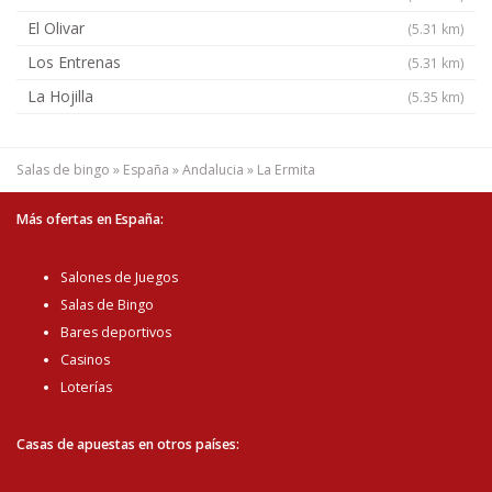
El Olivar
(5.31 km)
Los Entrenas
(5.31 km)
La Hojilla
(5.35 km)
Salas de bingo
»
España
»
Andalucia
»
La Ermita
Más ofertas en España:
Salones de Juegos
Salas de Bingo
Bares deportivos
Casinos
Loterías
Casas de apuestas en otros países: