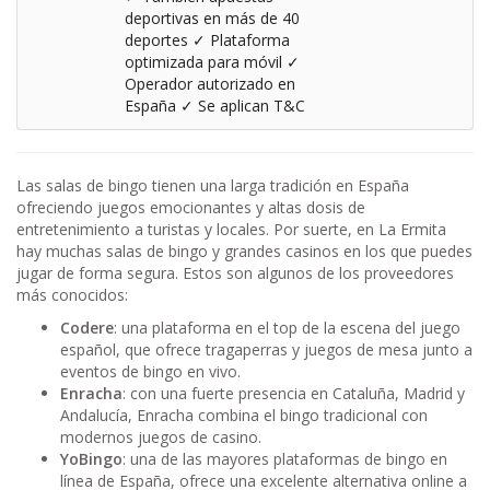
deportivas en más de 40
deportes ✓ Plataforma
optimizada para móvil ✓
Operador autorizado en
España ✓ Se aplican T&C
Las salas de bingo tienen una larga tradición en España
ofreciendo juegos emocionantes y altas dosis de
entretenimiento a turistas y locales. Por suerte, en La Ermita
hay muchas salas de bingo y grandes casinos en los que puedes
jugar de forma segura. Estos son algunos de los proveedores
más conocidos:
Codere
: una plataforma en el top de la escena del juego
español, que ofrece tragaperras y juegos de mesa junto a
eventos de bingo en vivo.
Enracha
: con una fuerte presencia en Cataluña, Madrid y
Andalucía, Enracha combina el bingo tradicional con
modernos juegos de casino.
YoBingo
: una de las mayores plataformas de bingo en
línea de España, ofrece una excelente alternativa online a