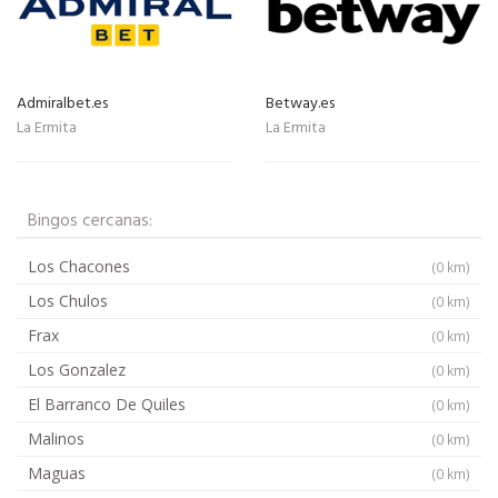
Admiralbet.es
Betway.es
La Ermita
La Ermita
Bingos cercanas:
Los Chacones
(0 km)
Los Chulos
(0 km)
Frax
(0 km)
Los Gonzalez
(0 km)
El Barranco De Quiles
(0 km)
Malinos
(0 km)
Maguas
(0 km)