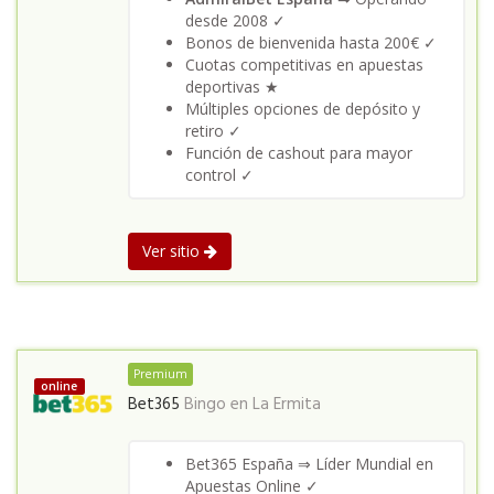
desde 2008 ✓
Bonos de bienvenida hasta 200€ ✓
Cuotas competitivas en apuestas
deportivas ★
Múltiples opciones de depósito y
retiro ✓
Función de cashout para mayor
control ✓
Ver sitio
Premium
online
Bet365
Bingo en
La Ermita
Bet365 España ⇒ Líder Mundial en
Apuestas Online ✓