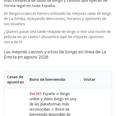
más completa de salas de bingo y casinos que operan de
forma legal en toda España
.
En BingoLocales.es hemos enlistado las mejores salas de bingo
de La Ermita, incluyendo direcciones, horarios y opiniones de
sus usuarios.
¿Quieres pasar una tarde relajada de bingo o vivir una noche de
película en un casino? ¡Encuentra aquí las mejores opciones
cerca de ti!
Los mejores casinos y sitios de bingo en línea de La
Ermita en agosto 2026
Casas de
Bono de bienvenida:
Visitar
apuestas
Bet365
España ⇒ Bingo
online y Video Bingo en una
de las plataformas más
reconocidas ✓ Bono de
bienvenida disponible de