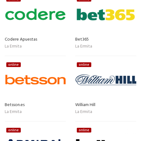
Codere Apuestas
Bet365
La Ermita
La Ermita
online
online
Betsson.es
William Hill
La Ermita
La Ermita
online
online