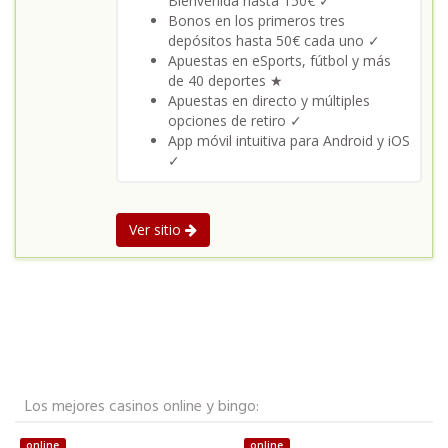
Bienvenida hasta 150€ ✓
Bonos en los primeros tres
depósitos hasta 50€ cada uno ✓
Apuestas en eSports, fútbol y más
de 40 deportes ★
Apuestas en directo y múltiples
opciones de retiro ✓
App móvil intuitiva para Android y iOS
✓
Ver sitio
Los mejores casinos online y bingo:
online
online