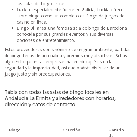
las salas de bingo físicas.
Luckia
: especialmente fuerte en Galicia, Luckia ofrece
tanto bingo como un completo catálogo de juegos de
casino en línea.
Bingo Billares
: una famosa sala de bingo de Barcelona
conocida por sus grandes eventos y sus diversas
opciones de entretenimiento.
Estos proveedores son sinónimo de un gran ambiente, partidas
de bingo llenas de adrenalina y premios muy atractivos. Si hay
algo en lo que estas empresas hacen hincapié es en la
seguridad y la imparcialidad, así que podrás disfrutar de un
juego justo y sin preocupaciones.
Tabla con todas las salas de bingo locales en
Andalucia La Ermita y alrededores con horarios,
dirección y datos de contacto
Bingo
Dirección
Horario
de