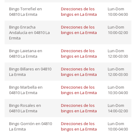
Bingo Torrefiel en
Direcciones de los
Lun-Dom
04810 La Ermita
bingos en La Ermita
10:00-04:00
Bingo Enracha
Direcciones de los
Lun-Dom
Andalucía en 04810 La
bingos en La Ermita
10:00-02:00
Ermita
Bingo Laietana en
Direcciones de los
Lun-Dom
04810 La Ermita
bingos en La Ermita
12:00-03:00
Bingo Billares en 04810
Direcciones de los
Lun-Dom
La Ermita
bingos en La Ermita
12:00-03:00
Bingo Marbella en
Direcciones de los
Lun-Dom
04810 La Ermita
bingos en La Ermita
10:30-04:00
Bingo Rosales en
Direcciones de los
Lun-Dom
04810 La Ermita
bingos en La Ermita
14:00-02:00
Bingo Gorrión en 04810
Direcciones de los
Lun-Dom
La Ermita
bingos en La Ermita
10:00-04:00