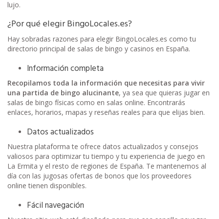
lujo.
¿Por qué elegir BingoLocales.es?
Hay sobradas razones para elegir BingoLocales.es como tu
directorio principal de salas de bingo y casinos en España.
Información completa
Recopilamos toda la información que necesitas para vivir
una partida de bingo alucinante
, ya sea que quieras jugar en
salas de bingo físicas como en salas online. Encontrarás
enlaces, horarios, mapas y reseñas reales para que elijas bien.
Datos actualizados
Nuestra plataforma te ofrece datos actualizados y consejos
valiosos para optimizar tu tiempo y tu experiencia de juego en
La Ermita y el resto de regiones de España. Te mantenemos al
día con las jugosas ofertas de bonos que los proveedores
online tienen disponibles.
Fácil navegación