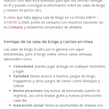
Nuestro sitio web está diseñado para que sea sencillo navegar
en él y puedas conseguir la información sobre las salas de bingo
y casinos en pocos clics.
Si crees que falta alguna sala de bingo en La Ermita 04810 –
37.4375/-2.2560, ponte en contacto con nosotros haciendo clic
en
Contacto
y estaremos encantados de añadirla.
Ventajas de las salas de bingo y casinos en línea
Las salas de bingo locales por lo general son súper
entretenidas, pero el bingo online ofrece varias ventajas
adicionales como:
Comodidad
: puedes jugar al bingo en cualquier momento
y lugar.
Variedad
: tienes acceso a muchos juegos de bingo,
tragaperras y otros juegos de casino como blackjack y
ruletas.
Bonos atractivos
: hay bonos de bienvenida cuando te
registras, así como tiradas gratis y nuevas promociones
cada día.
Interacción social
: tienes la oportunidad de chatear con