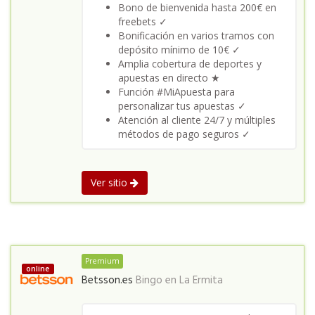
Bono de bienvenida hasta 200€ en
freebets ✓
Bonificación en varios tramos con
depósito mínimo de 10€ ✓
Amplia cobertura de deportes y
apuestas en directo ★
Función #MiApuesta para
personalizar tus apuestas ✓
Atención al cliente 24/7 y múltiples
métodos de pago seguros ✓
Ver sitio
Premium
online
Betsson.es
Bingo en
La Ermita