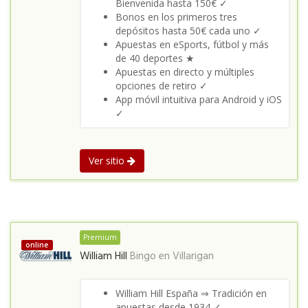
Bienvenida hasta 150€ ✓
Bonos en los primeros tres
depósitos hasta 50€ cada uno ✓
Apuestas en eSports, fútbol y más
de 40 deportes ★
Apuestas en directo y múltiples
opciones de retiro ✓
App móvil intuitiva para Android y iOS
✓
Ver sitio
Premium
online
William Hill
Bingo en
Villarigan
William Hill España ⇒ Tradición en
apuestas desde 1934 ✓