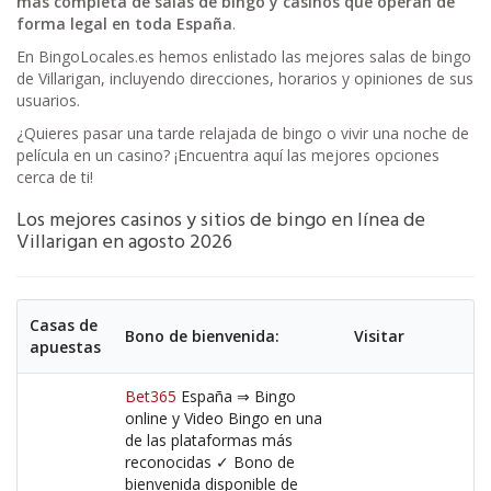
más completa de salas de bingo y casinos que operan de
forma legal en toda España
.
En BingoLocales.es hemos enlistado las mejores salas de bingo
de Villarigan, incluyendo direcciones, horarios y opiniones de sus
usuarios.
¿Quieres pasar una tarde relajada de bingo o vivir una noche de
película en un casino? ¡Encuentra aquí las mejores opciones
cerca de ti!
Los mejores casinos y sitios de bingo en línea de
Villarigan en agosto 2026
Casas de
Bono de bienvenida:
Visitar
apuestas
Bet365
España ⇒ Bingo
online y Video Bingo en una
de las plataformas más
reconocidas ✓ Bono de
bienvenida disponible de