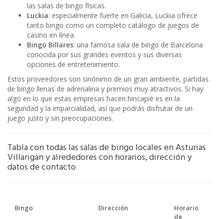
las salas de bingo físicas.
Luckia
: especialmente fuerte en Galicia, Luckia ofrece
tanto bingo como un completo catálogo de juegos de
casino en línea.
Bingo Billares
: una famosa sala de bingo de Barcelona
conocida por sus grandes eventos y sus diversas
opciones de entretenimiento.
Estos proveedores son sinónimo de un gran ambiente, partidas
de bingo llenas de adrenalina y premios muy atractivos. Si hay
algo en lo que estas empresas hacen hincapié es en la
seguridad y la imparcialidad, así que podrás disfrutar de un
juego justo y sin preocupaciones.
Tabla con todas las salas de bingo locales en Asturias
Villarigan y alrededores con horarios, dirección y
datos de contacto
Bingo
Dirección
Horario
de