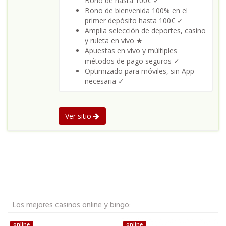
Bono de hasta 100€ ✓
Bono de bienvenida 100% en el
primer depósito hasta 100€ ✓
Amplia selección de deportes, casino
y ruleta en vivo ★
Apuestas en vivo y múltiples
métodos de pago seguros ✓
Optimizado para móviles, sin App
necesaria ✓
Ver sitio
Los mejores casinos online y bingo:
online
online