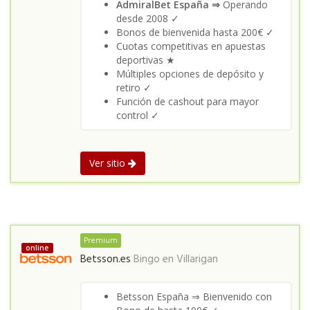
AdmiralBet España ⇒
Operando
desde 2008 ✓
Bonos de bienvenida hasta 200€ ✓
Cuotas competitivas en apuestas
deportivas ★
Múltiples opciones de depósito y
retiro ✓
Función de cashout para mayor
control ✓
Ver sitio
Premium
online
Betsson.es
Bingo en
Villarigan
Betsson España ⇒ Bienvenido con