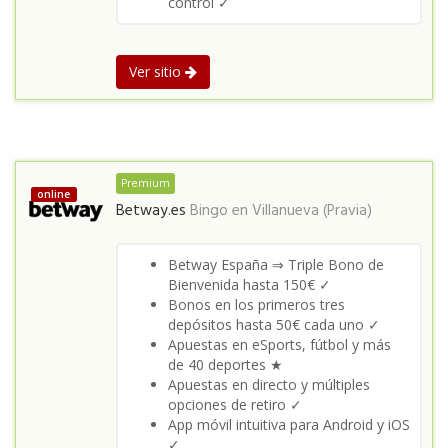
control ✓
Ver sitio
Premium
online
Betway.es
Bingo en
Villanueva (Pravia)
Betway España ⇒ Triple Bono de
Bienvenida hasta 150€ ✓
Bonos en los primeros tres
depósitos hasta 50€ cada uno ✓
Apuestas en eSports, fútbol y más
de 40 deportes ★
Apuestas en directo y múltiples
opciones de retiro ✓
App móvil intuitiva para Android y iOS
✓