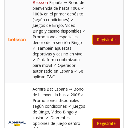
Betsson
España ⇒ Bono de
bienvenida de hasta 100€ ✓
100% en el primer depósito
(según condiciones) ✓
Juegos de Bingo, Video
Bingo y casino disponibles ✓
Promociones especiales
Regístrate
dentro de la sección Bingo
✓ También apuestas
deportivas y casino en vivo
✓ Plataforma optimizada
para móvil ✓ Operador
autorizado en España ✓ Se
aplican T&C
AdmiralBet España ⇒ Bono
de bienvenida hasta 200€ ✓
Promociones disponibles
según condiciones ✓ Juegos
de Bingo, Video Bingo y
casino ✓ Diferentes
opciones de juego dentro
Regístrate