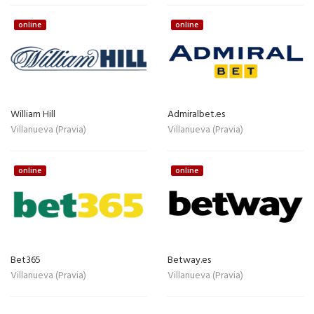
online
online
William Hill
Admiralbet.es
Villanueva (Pravia)
Villanueva (Pravia)
online
online
Bet365
Betway.es
Villanueva (Pravia)
Villanueva (Pravia)