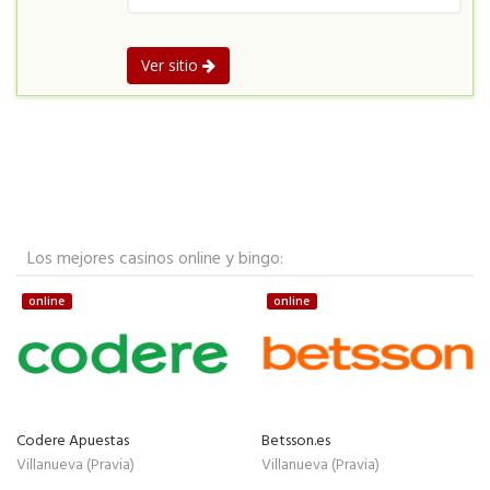
Ver sitio
Los mejores casinos online y bingo:
online
online
Codere Apuestas
Betsson.es
Villanueva (Pravia)
Villanueva (Pravia)