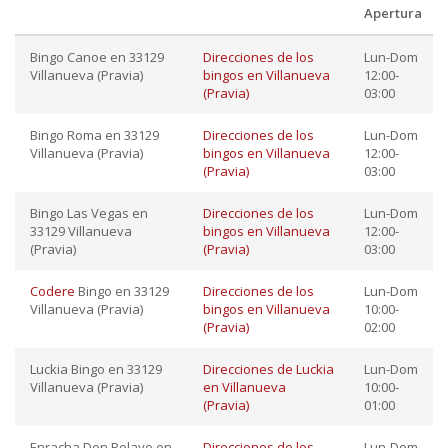
Apertura
Bingo Canoe en 33129
Direcciones de los
Lun-Dom
Villanueva (Pravia)
bingos en Villanueva
12:00-
(Pravia)
03:00
Bingo Roma en 33129
Direcciones de los
Lun-Dom
Villanueva (Pravia)
bingos en Villanueva
12:00-
(Pravia)
03:00
Bingo Las Vegas en
Direcciones de los
Lun-Dom
33129 Villanueva
bingos en Villanueva
12:00-
(Pravia)
(Pravia)
03:00
Codere
Bingo en 33129
Direcciones de los
Lun-Dom
Villanueva (Pravia)
bingos en Villanueva
10:00-
(Pravia)
02:00
Luckia Bingo en 33129
Direcciones de Luckia
Lun-Dom
Villanueva (Pravia)
en Villanueva
10:00-
(Pravia)
01:00
Enracha Don Pelayo en
Direcciones de los
Lun-Dom