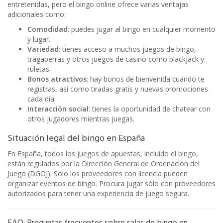
entretenidas, pero el bingo online ofrece varias ventajas
adicionales como:
Comodidad
: puedes jugar al bingo en cualquier momento
y lugar.
Variedad
: tienes acceso a muchos juegos de bingo,
tragaperras y otros juegos de casino como blackjack y
ruletas.
Bonos atractivos
: hay bonos de bienvenida cuando te
registras, así como tiradas gratis y nuevas promociones
cada día.
Interacción social
: tienes la oportunidad de chatear con
otros jugadores mientras juegas.
Situación legal del bingo en España
En España, todos los juegos de apuestas, incluido el bingo,
están regulados por la Dirección General de Ordenación del
Juego (DGOJ). Sólo los proveedores con licencia pueden
organizar eventos de bingo. Procura jugar sólo con proveedores
autorizados para tener una experiencia de juego segura.