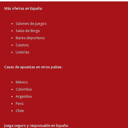
Más ofertas en España:
Salones de Juegos
Salas de Bingo
Bares deportivos
Casinos
Loterías
Casas de apuestas en otros países:
México
Colombia
Argentina
Perú
Chile
Juega seguro y responsable en España: