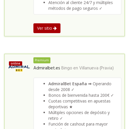
Atención al cliente 24/7 y múltiples
métodos de pago seguros ✓
Ver sitio
Premium
online
Admiralbet.es
Bingo en
Villanueva (Pravia)
AdmiralBet España ⇒
Operando
desde 2008 ✓
Bonos de bienvenida hasta 200€ ✓
Cuotas competitivas en apuestas
deportivas ★
Múltiples opciones de depósito y
retiro ✓
Función de cashout para mayor