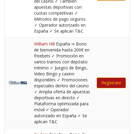
del casino ✓ También
apuestas deportivas con
cuotas competitivas ✓
Métodos de pago seguros
✓ Operador autorizado en
España ✓ Se aplican T&C
William Hill
España ⇒ Bono
de bienvenida hasta 200€ en
freebets ✓ Promoción en
varios tramos con depósito
mínimo ✓ Juegos de Bingo,
Video Bingo y casino
disponibles ✓ Promociones
Regístrate
especiales dentro del casino
✓ Amplia oferta de apuestas
deportivas en directo ✓
Plataforma optimizada para
móvil ✓ Operador
autorizado en España ✓ Se
aplican T&C