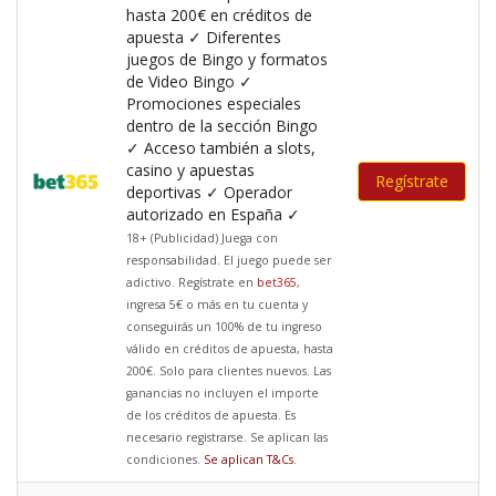
hasta 200€ en créditos de
apuesta ✓ Diferentes
juegos de Bingo y formatos
de Video Bingo ✓
Promociones especiales
dentro de la sección Bingo
✓ Acceso también a slots,
casino y apuestas
Regístrate
deportivas ✓ Operador
autorizado en España ✓
18+ (Publicidad) Juega con
responsabilidad. El juego puede ser
adictivo. Regístrate en
bet365
,
ingresa 5€ o más en tu cuenta y
conseguirás un 100% de tu ingreso
válido en créditos de apuesta, hasta
200€. Solo para clientes nuevos. Las
ganancias no incluyen el importe
de los créditos de apuesta. Es
necesario registrarse. Se aplican las
condiciones.
Se aplican T&Cs
.