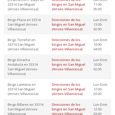
33314 San Miguel
bingos en San Miguel
11:00-
(Arroes-Villaviciosa)
(Arroes-Villaviciosa)
05:00
Bingo Plaza en 33314
Direcciones de los
Lun-Dom
San Miguel (Arroes-
bingos en San Miguel
13:00-
Villaviciosa)
(Arroes-Villaviciosa)
02:00
Bingo Torrefiel en
Direcciones de los
Lun-Dom
33314 San Miguel
bingos en San Miguel
10:00-
(Arroes-Villaviciosa)
(Arroes-Villaviciosa)
04:00
Bingo Enracha
Direcciones de los
Lun-Dom
Andalucía en 33314
bingos en San Miguel
10:00-
San Miguel (Arroes-
(Arroes-Villaviciosa)
02:00
Villaviciosa)
Bingo Laietana en
Direcciones de los
Lun-Dom
33314 San Miguel
bingos en San Miguel
12:00-
(Arroes-Villaviciosa)
(Arroes-Villaviciosa)
03:00
Bingo Billares en 33314
Direcciones de los
Lun-Dom
San Miguel (Arroes-
bingos en San Miguel
12:00-
Villaviciosa)
(Arroes-Villaviciosa)
03:00