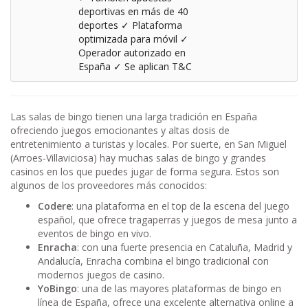
deportivas en más de 40
deportes ✓ Plataforma
optimizada para móvil ✓
Operador autorizado en
España ✓ Se aplican T&C
Las salas de bingo tienen una larga tradición en España
ofreciendo juegos emocionantes y altas dosis de
entretenimiento a turistas y locales. Por suerte, en San Miguel
(Arroes-Villaviciosa) hay muchas salas de bingo y grandes
casinos en los que puedes jugar de forma segura. Estos son
algunos de los proveedores más conocidos:
Codere
: una plataforma en el top de la escena del juego
español, que ofrece tragaperras y juegos de mesa junto a
eventos de bingo en vivo.
Enracha
: con una fuerte presencia en Cataluña, Madrid y
Andalucía, Enracha combina el bingo tradicional con
modernos juegos de casino.
YoBingo
: una de las mayores plataformas de bingo en
línea de España, ofrece una excelente alternativa online a