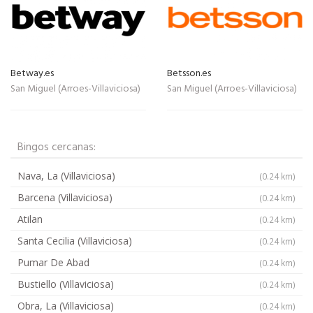
Betway.es
Betsson.es
San Miguel (Arroes-Villaviciosa)
San Miguel (Arroes-Villaviciosa)
Bingos cercanas:
Nava, La (Villaviciosa)
(0.24 km)
Barcena (Villaviciosa)
(0.24 km)
Atilan
(0.24 km)
Santa Cecilia (Villaviciosa)
(0.24 km)
Pumar De Abad
(0.24 km)
Bustiello (Villaviciosa)
(0.24 km)
Obra, La (Villaviciosa)
(0.24 km)