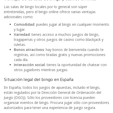
Las salas de bingo locales por lo general son súper
entretenidas, pero el bingo online ofrece varias ventajas
adicionales como:
Comodidad
: puedes jugar al bingo en cualquier momento
y lugar.
Variedad
: tienes acceso a muchos juegos de bingo,
tragaperras y otros juegos de casino como blackjack y
ruletas.
Bonos atractivos
: hay bonos de bienvenida cuando te
registras, así como tiradas gratis y nuevas promociones
cada día.
Interacción social
: tienes la oportunidad de chatear con
otros jugadores mientras juegas.
Situación legal del bingo en España
En España, todos los juegos de apuestas, incluido el bingo,
están regulados por la Dirección General de Ordenación del
Juego (DGOJ). Sólo los proveedores con licencia pueden
organizar eventos de bingo. Procura jugar sólo con proveedores
autorizados para tener una experiencia de juego segura.