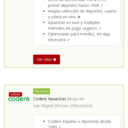
primer depósito hasta 100€ ✓
Amplia selección de deportes, casino
y ruleta en vivo ★
Apuestas en vivo y múltiples
métodos de pago seguros ✓
Optimizado para móviles, sin App
necesaria ✓
Ver sitio
Premium
online
Codere Apuestas
Bingo en
San Miguel (Arroes-Villaviciosa)
Codere España ⇒ Apuestas desde
1980 ✓