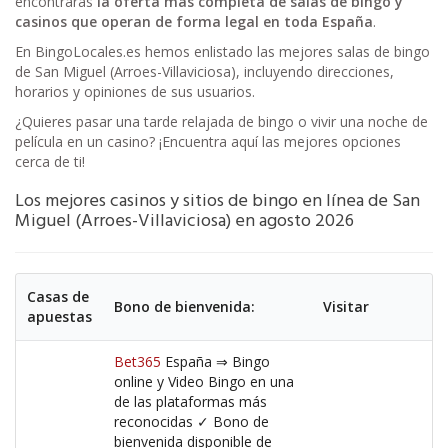
encontrarás
la oferta más completa de salas de bingo y
casinos que operan de forma legal en toda España
.
En BingoLocales.es hemos enlistado las mejores salas de bingo
de San Miguel (Arroes-Villaviciosa), incluyendo direcciones,
horarios y opiniones de sus usuarios.
¿Quieres pasar una tarde relajada de bingo o vivir una noche de
película en un casino? ¡Encuentra aquí las mejores opciones
cerca de ti!
Los mejores casinos y sitios de bingo en línea de San
Miguel (Arroes-Villaviciosa) en agosto 2026
Casas de
Bono de bienvenida:
Visitar
apuestas
Bet365
España ⇒ Bingo
online y Video Bingo en una
de las plataformas más
reconocidas ✓ Bono de
bienvenida disponible de