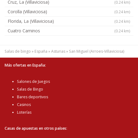
Cruz, La (Villaviciosa)
(0.24 km)
Corolla (Villaviciosa)
(0.24 km)
Florida, La (Villaviciosa)
(0.24 km)
Cuatro Caminos
(0.24 km)
Salas de bingo
»
España
»
Asturias
»
San Miguel (Arroes-Villaviciosa)
Más ofertas en España:
Salones de Juegos
Salas de Bingo
Bares deportivos
Casinos
Loterías
Casas de apuestas en otros países: