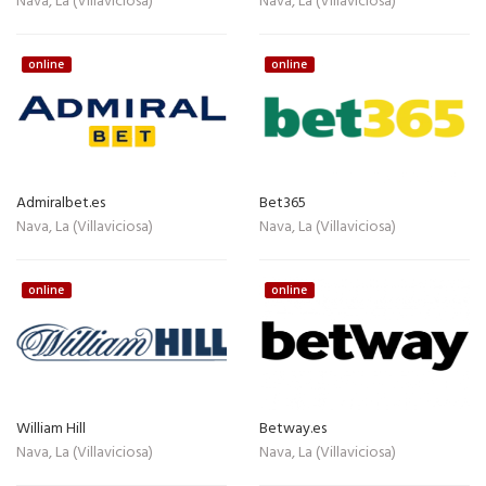
Nava, La (Villaviciosa)
Nava, La (Villaviciosa)
online
online
Admiralbet.es
Bet365
Nava, La (Villaviciosa)
Nava, La (Villaviciosa)
online
online
William Hill
Betway.es
Nava, La (Villaviciosa)
Nava, La (Villaviciosa)