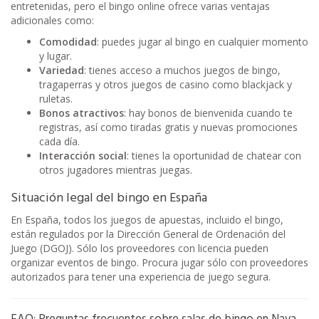
entretenidas, pero el bingo online ofrece varias ventajas
adicionales como:
Comodidad
: puedes jugar al bingo en cualquier momento
y lugar.
Variedad
: tienes acceso a muchos juegos de bingo,
tragaperras y otros juegos de casino como blackjack y
ruletas.
Bonos atractivos
: hay bonos de bienvenida cuando te
registras, así como tiradas gratis y nuevas promociones
cada día.
Interacción social
: tienes la oportunidad de chatear con
otros jugadores mientras juegas.
Situación legal del bingo en España
En España, todos los juegos de apuestas, incluido el bingo,
están regulados por la Dirección General de Ordenación del
Juego (DGOJ). Sólo los proveedores con licencia pueden
organizar eventos de bingo. Procura jugar sólo con proveedores
autorizados para tener una experiencia de juego segura.