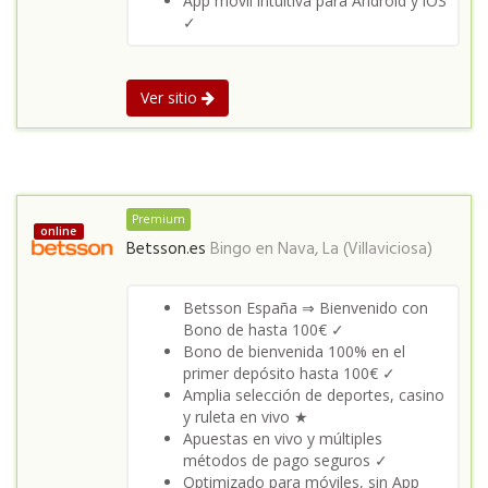
App móvil intuitiva para Android y iOS
✓
Ver sitio
Premium
online
Betsson.es
Bingo en
Nava, La (Villaviciosa)
Betsson España ⇒ Bienvenido con
Bono de hasta 100€ ✓
Bono de bienvenida 100% en el
primer depósito hasta 100€ ✓
Amplia selección de deportes, casino
y ruleta en vivo ★
Apuestas en vivo y múltiples
métodos de pago seguros ✓
Optimizado para móviles, sin App