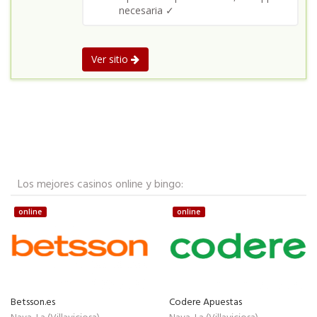
necesaria ✓
Ver sitio
Los mejores casinos online y bingo:
online
online
Betsson.es
Codere Apuestas