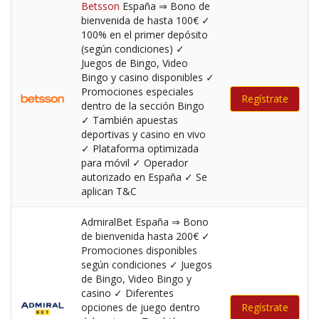
Betsson
España ⇒ Bono de
bienvenida de hasta 100€ ✓
100% en el primer depósito
(según condiciones) ✓
Juegos de Bingo, Video
Bingo y casino disponibles ✓
Promociones especiales
Regístrate
dentro de la sección Bingo
✓ También apuestas
deportivas y casino en vivo
✓ Plataforma optimizada
para móvil ✓ Operador
autorizado en España ✓ Se
aplican T&C
AdmiralBet España ⇒ Bono
de bienvenida hasta 200€ ✓
Promociones disponibles
según condiciones ✓ Juegos
de Bingo, Video Bingo y
casino ✓ Diferentes
opciones de juego dentro
Regístrate