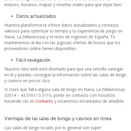
enlaces, horarios, mapas y reseñas reales para que elijas bien.
Datos actualizados
Nuestra plataforma te ofrece datos actualizados y consejos
valiosos para optimizar tu tiempo y tu experiencia de juego en
Nava, La (Villaviciosa) y el resto de regiones de España. Te
mantenemos al día con las jugosas ofertas de bonos que los
proveedores online tienen disponibles.
Fácil navegación
Nuestro sitio web está diseñado para que sea sencillo navegar
en él y puedas conseguir la información sobre las salas de bingo
y casinos en pocos clics.
Si crees que falta alguna sala de bingo en Nava, La (Villaviciosa)
33314 – 43.5161/-5.5119, ponte en contacto con nosotros
haciendo clic en
Contacto
y estaremos encantados de añadirla.
Ventajas de las salas de bingo y casinos en línea
Las salas de bingo locales por lo general son súper