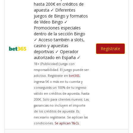
hasta 200€ en créditos de
apuesta ✓ Diferentes
juegos de Bingo y formatos
de Video Bingo ✓
Promociones especiales
dentro de la sección Bingo
✓ Acceso también a slots,
casino y apuestas
Regístrate
deportivas ✓ Operador
autorizado en España ✓
18+ (Publicidad) Juega con
responsabilidad. El juego puede ser
adictivo. Regístrate en
bet365
,
ingresa 5€ o más en tu cuenta y
conseguirás un 100% de tu ingreso
válido en créditos de apuesta, hasta
200€. Solo para clientes nuevos. Las
ganancias no incluyen el importe
de los créditos de apuesta. Es
necesario registrarse. Se aplican las
condiciones.
Se aplican T&Cs
.