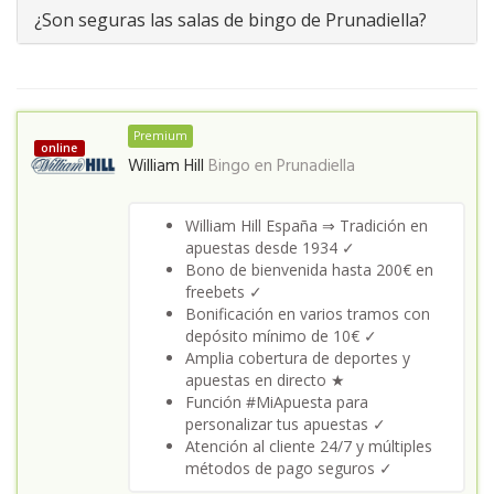
¿Son seguras las salas de bingo de Prunadiella?
Premium
online
William Hill
Bingo en
Prunadiella
William Hill España ⇒ Tradición en
apuestas desde 1934 ✓
Bono de bienvenida hasta 200€ en
freebets ✓
Bonificación en varios tramos con
depósito mínimo de 10€ ✓
Amplia cobertura de deportes y
apuestas en directo ★
Función #MiApuesta para
personalizar tus apuestas ✓
Atención al cliente 24/7 y múltiples
métodos de pago seguros ✓