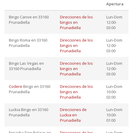
Apertura
Bingo Canoe en 33160
Direcciones de los
Lun-Dom
Prunadiella
bingos en
12:00-
Prunadiella
03:00
Bingo Roma en 33160
Direcciones de los
Lun-Dom
Prunadiella
bingos en
12:00-
Prunadiella
03:00
Bingo Las Vegas en
Direcciones de los
Lun-Dom
33160 Prunadiella
bingos en
12:00-
Prunadiella
03:00
Codere
Bingo en 33160
Direcciones de los
Lun-Dom
Prunadiella
bingos en
10:00-
Prunadiella
02:00
Luckia Bingo en 33160
Direcciones de
Lun-Dom
Prunadiella
Luckia en
10:00-
Prunadiella
01:00
Enracha Don Pelayo en
Direcciones de los
Lun-Dom