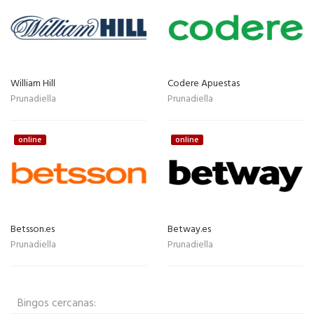
William Hill
Codere Apuestas
Prunadiella
Prunadiella
online
online
Betsson.es
Betway.es
Prunadiella
Prunadiella
Bingos cercanas: