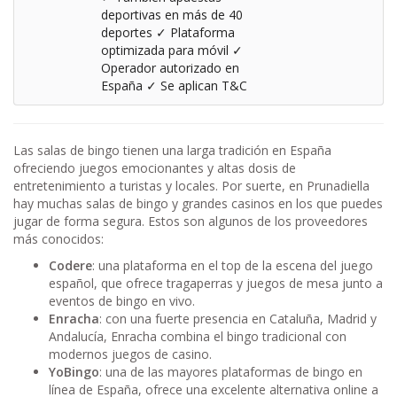
deportivas en más de 40
deportes ✓ Plataforma
optimizada para móvil ✓
Operador autorizado en
España ✓ Se aplican T&C
Las salas de bingo tienen una larga tradición en España
ofreciendo juegos emocionantes y altas dosis de
entretenimiento a turistas y locales. Por suerte, en Prunadiella
hay muchas salas de bingo y grandes casinos en los que puedes
jugar de forma segura. Estos son algunos de los proveedores
más conocidos:
Codere
: una plataforma en el top de la escena del juego
español, que ofrece tragaperras y juegos de mesa junto a
eventos de bingo en vivo.
Enracha
: con una fuerte presencia en Cataluña, Madrid y
Andalucía, Enracha combina el bingo tradicional con
modernos juegos de casino.
YoBingo
: una de las mayores plataformas de bingo en
línea de España, ofrece una excelente alternativa online a