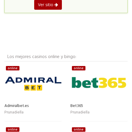
Ver sitio
Los mejores casinos online y bingo:
online
online
Admiralbet.es
Bet365
Prunadiella
Prunadiella
online
online