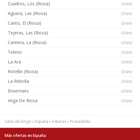
Cuadros, Los (Riosa)
(0 km)
Aguera, Las (Riosa)
(0 km)
Canto, El (Riosa)
(0 km)
Tejeras, Las (Riosa)
(0 km)
Cantera, La (Riosa)
(0 km)
Teleno
(0 km)
La Ara
(0 km)
Rotellin (Riosa)
(0 km)
La Rebolla
(0 km)
Envernaes
(0 km)
Vega De Riosa
(0 km)
Salas de bingo
»
España
»
Asturias
»
Prunadiella
Más ofertas en España: