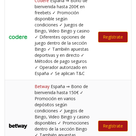
Codere
España ⇒ Bono de
bienvenida hasta 200€ en
freebets ✓ Promoción
disponible según
condiciones ✓ Juegos de
Bingo, Video Bingo y casino
✓ Diferentes opciones de
Regístrate
juego dentro de la sección
Bingo ✓ También apuestas
deportivas y en directo ✓
Métodos de pago seguros
✓ Operador autorizado en
España ✓ Se aplican T&C
Betway
España ⇒ Bono de
bienvenida hasta 150€ ✓
Promoción en varios
depósitos según
condiciones ✓ Juegos de
Bingo, Video Bingo y casino
disponibles ✓ Promociones
Regístrate
dentro de la sección Bingo
✓ También apuestas