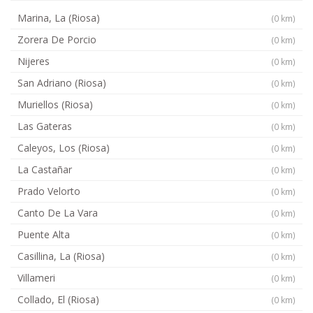
Marina, La (Riosa)
(0 km)
Zorera De Porcio
(0 km)
Nijeres
(0 km)
San Adriano (Riosa)
(0 km)
Muriellos (Riosa)
(0 km)
Las Gateras
(0 km)
Caleyos, Los (Riosa)
(0 km)
La Castañar
(0 km)
Prado Velorto
(0 km)
Canto De La Vara
(0 km)
Puente Alta
(0 km)
Casillina, La (Riosa)
(0 km)
Villameri
(0 km)
Collado, El (Riosa)
(0 km)