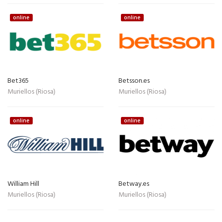
online
online
Bet365
Betsson.es
Muriellos (Riosa)
Muriellos (Riosa)
online
online
William Hill
Betway.es
Muriellos (Riosa)
Muriellos (Riosa)