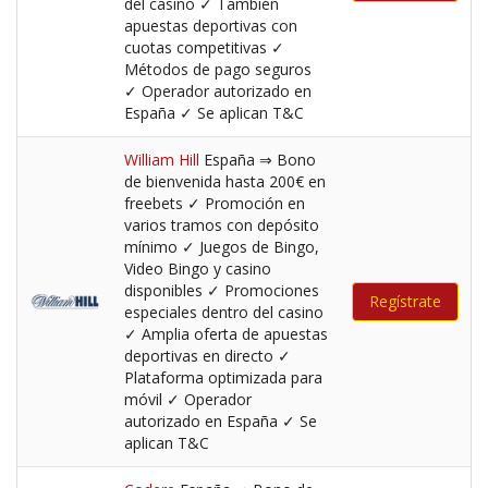
del casino ✓ También
apuestas deportivas con
cuotas competitivas ✓
Métodos de pago seguros
✓ Operador autorizado en
España ✓ Se aplican T&C
William Hill
España ⇒ Bono
de bienvenida hasta 200€ en
freebets ✓ Promoción en
varios tramos con depósito
mínimo ✓ Juegos de Bingo,
Video Bingo y casino
disponibles ✓ Promociones
Regístrate
especiales dentro del casino
✓ Amplia oferta de apuestas
deportivas en directo ✓
Plataforma optimizada para
móvil ✓ Operador
autorizado en España ✓ Se
aplican T&C