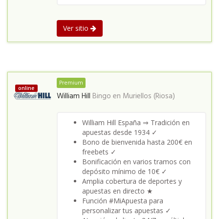
Ver sitio
Premium
online
William Hill
Bingo en
Muriellos (Riosa)
William Hill España ⇒ Tradición en
apuestas desde 1934 ✓
Bono de bienvenida hasta 200€ en
freebets ✓
Bonificación en varios tramos con
depósito mínimo de 10€ ✓
Amplia cobertura de deportes y
apuestas en directo ★
Función #MiApuesta para
personalizar tus apuestas ✓