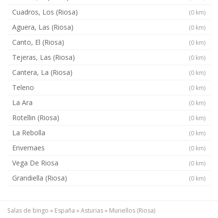
Cuadros, Los (Riosa)
(0 km)
Aguera, Las (Riosa)
(0 km)
Canto, El (Riosa)
(0 km)
Tejeras, Las (Riosa)
(0 km)
Cantera, La (Riosa)
(0 km)
Teleno
(0 km)
La Ara
(0 km)
Rotellin (Riosa)
(0 km)
La Rebolla
(0 km)
Envernaes
(0 km)
Vega De Riosa
(0 km)
Grandiella (Riosa)
(0 km)
Salas de bingo
»
España
»
Asturias
»
Muriellos (Riosa)