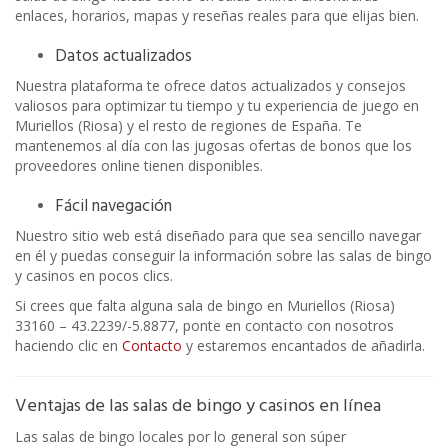
enlaces, horarios, mapas y reseñas reales para que elijas bien.
Datos actualizados
Nuestra plataforma te ofrece datos actualizados y consejos
valiosos para optimizar tu tiempo y tu experiencia de juego en
Muriellos (Riosa) y el resto de regiones de España. Te
mantenemos al día con las jugosas ofertas de bonos que los
proveedores online tienen disponibles.
Fácil navegación
Nuestro sitio web está diseñado para que sea sencillo navegar
en él y puedas conseguir la información sobre las salas de bingo
y casinos en pocos clics.
Si crees que falta alguna sala de bingo en Muriellos (Riosa)
33160 – 43.2239/-5.8877, ponte en contacto con nosotros
haciendo clic en
Contacto
y estaremos encantados de añadirla.
Ventajas de las salas de bingo y casinos en línea
Las salas de bingo locales por lo general son súper