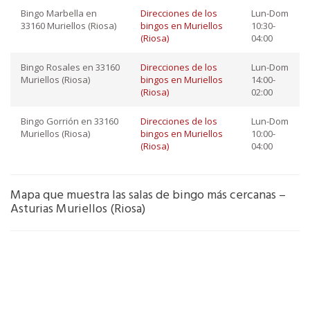
Bingo Marbella en
Direcciones de los
Lun-Dom
33160 Muriellos (Riosa)
bingos en Muriellos
10:30-
(Riosa)
04:00
Bingo Rosales en 33160
Direcciones de los
Lun-Dom
Muriellos (Riosa)
bingos en Muriellos
14:00-
(Riosa)
02:00
Bingo Gorrión en 33160
Direcciones de los
Lun-Dom
Muriellos (Riosa)
bingos en Muriellos
10:00-
(Riosa)
04:00
Mapa que muestra las salas de bingo más cercanas –
Asturias Muriellos (Riosa)