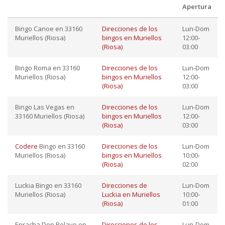
Apertura
Bingo Canoe en 33160
Direcciones de los
Lun-Dom
Muriellos (Riosa)
bingos en Muriellos
12:00-
(Riosa)
03:00
Bingo Roma en 33160
Direcciones de los
Lun-Dom
Muriellos (Riosa)
bingos en Muriellos
12:00-
(Riosa)
03:00
Bingo Las Vegas en
Direcciones de los
Lun-Dom
33160 Muriellos (Riosa)
bingos en Muriellos
12:00-
(Riosa)
03:00
Codere
Bingo en 33160
Direcciones de los
Lun-Dom
Muriellos (Riosa)
bingos en Muriellos
10:00-
(Riosa)
02:00
Luckia Bingo en 33160
Direcciones de
Lun-Dom
Muriellos (Riosa)
Luckia en Muriellos
10:00-
(Riosa)
01:00
Enracha Don Pelayo en
Direcciones de los
Lun-Dom