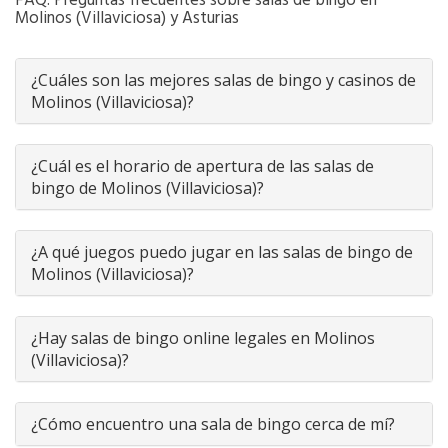
FAQ: Preguntas frecuentes sobre salas de bingo en
Molinos (Villaviciosa) y Asturias
¿Cuáles son las mejores salas de bingo y casinos de
Molinos (Villaviciosa)?
¿Cuál es el horario de apertura de las salas de
bingo de Molinos (Villaviciosa)?
¿A qué juegos puedo jugar en las salas de bingo de
Molinos (Villaviciosa)?
¿Hay salas de bingo online legales en Molinos
(Villaviciosa)?
¿Cómo encuentro una sala de bingo cerca de mí?