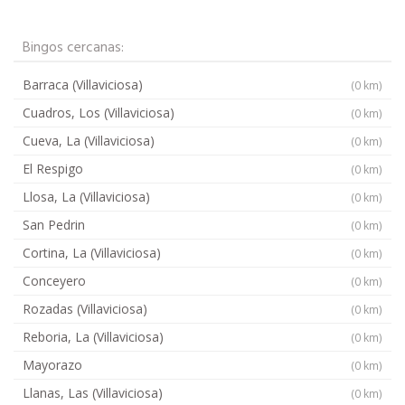
Bingos cercanas:
Barraca (Villaviciosa)
(0 km)
Cuadros, Los (Villaviciosa)
(0 km)
Cueva, La (Villaviciosa)
(0 km)
El Respigo
(0 km)
Llosa, La (Villaviciosa)
(0 km)
San Pedrin
(0 km)
Cortina, La (Villaviciosa)
(0 km)
Conceyero
(0 km)
Rozadas (Villaviciosa)
(0 km)
Reboria, La (Villaviciosa)
(0 km)
Mayorazo
(0 km)
Llanas, Las (Villaviciosa)
(0 km)