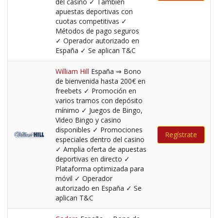
del casino ✓ También
apuestas deportivas con
cuotas competitivas ✓
Métodos de pago seguros
✓ Operador autorizado en
España ✓ Se aplican T&C
William Hill
España ⇒ Bono
de bienvenida hasta 200€ en
freebets ✓ Promoción en
varios tramos con depósito
mínimo ✓ Juegos de Bingo,
Video Bingo y casino
disponibles ✓ Promociones
Regístrate
especiales dentro del casino
✓ Amplia oferta de apuestas
deportivas en directo ✓
Plataforma optimizada para
móvil ✓ Operador
autorizado en España ✓ Se
aplican T&C