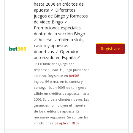
hasta 200€ en créditos de
apuesta ✓ Diferentes
juegos de Bingo y formatos
de Video Bingo ✓
Promociones especiales
dentro de la sección Bingo
✓ Acceso también a slots,
casino y apuestas
Regístrate
deportivas ✓ Operador
autorizado en España ✓
18+ (Publicidad) Juega con
responsabilidad. El juego puede ser
adictivo. Regístrate en
bet365
,
ingresa 5€ o más en tu cuenta y
conseguirás un 100% de tu ingreso
válido en créditos de apuesta, hasta
200€. Solo para clientes nuevos. Las
ganancias no incluyen el importe
de los créditos de apuesta. Es
necesario registrarse. Se aplican las
condiciones.
Se aplican T&Cs
.