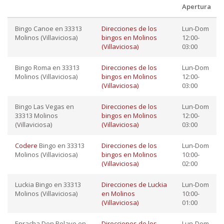
Apertura
Bingo Canoe en 33313
Direcciones de los
Lun-Dom
Molinos (Villaviciosa)
bingos en Molinos
12:00-
(Villaviciosa)
03:00
Bingo Roma en 33313
Direcciones de los
Lun-Dom
Molinos (Villaviciosa)
bingos en Molinos
12:00-
(Villaviciosa)
03:00
Bingo Las Vegas en
Direcciones de los
Lun-Dom
33313 Molinos
bingos en Molinos
12:00-
(Villaviciosa)
(Villaviciosa)
03:00
Codere
Bingo en 33313
Direcciones de los
Lun-Dom
Molinos (Villaviciosa)
bingos en Molinos
10:00-
(Villaviciosa)
02:00
Luckia Bingo en 33313
Direcciones de Luckia
Lun-Dom
Molinos (Villaviciosa)
en Molinos
10:00-
(Villaviciosa)
01:00
Enracha Don Pelayo en
Direcciones de los
Lun-Dom