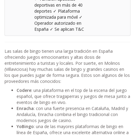
deportivas en más de 40
deportes ✓ Plataforma
optimizada para móvil ✓
Operador autorizado en
España ✓ Se aplican T&C
Las salas de bingo tienen una larga tradición en España
ofreciendo juegos emocionantes y altas dosis de
entretenimiento a turistas y locales. Por suerte, en Molinos
(Villaviciosa) hay muchas salas de bingo y grandes casinos en
los que puedes jugar de forma segura. Estos son algunos de los
proveedores más conocidos:
Codere
: una plataforma en el top de la escena del juego
español, que ofrece tragaperras y juegos de mesa junto a
eventos de bingo en vivo.
Enracha
: con una fuerte presencia en Cataluña, Madrid y
Andalucía, Enracha combina el bingo tradicional con
modernos juegos de casino.
YoBingo
: una de las mayores plataformas de bingo en
línea de España, ofrece una excelente alternativa online a