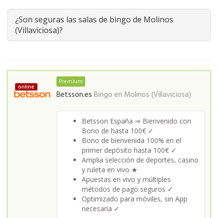
¿Son seguras las salas de bingo de Molinos
(Villaviciosa)?
Premium
online
Betsson.es
Bingo en
Molinos (Villaviciosa)
Betsson España ⇒ Bienvenido con
Bono de hasta 100€ ✓
Bono de bienvenida 100% en el
primer depósito hasta 100€ ✓
Amplia selección de deportes, casino
y ruleta en vivo ★
Apuestas en vivo y múltiples
métodos de pago seguros ✓
Optimizado para móviles, sin App
necesaria ✓