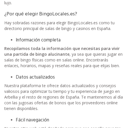
lujo.
¿Por qué elegir BingoLocales.es?
Hay sobradas razones para elegir BingoLocales.es como tu
directorio principal de salas de bingo y casinos en España.
Información completa
Recopilamos toda la información que necesitas para vivir
una partida de bingo alucinante
, ya sea que quieras jugar en
salas de bingo físicas como en salas online. Encontrarás
enlaces, horarios, mapas y reseñas reales para que elijas bien.
Datos actualizados
Nuestra plataforma te ofrece datos actualizados y consejos
valiosos para optimizar tu tiempo y tu experiencia de juego en
Arbellia y el resto de regiones de España. Te mantenemos al día
con las jugosas ofertas de bonos que los proveedores online
tienen disponibles.
Fácil navegación