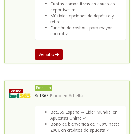
Cuotas competitivas en apuestas
deportivas ★
Múltiples opciones de depósito y
retiro ✓
Función de cashout para mayor
control ✓
Ver sitio
Premium
online
Bet365
Bingo en
Arbellia
Bet365 España ⇒ Líder Mundial en
Apuestas Online ✓
Bono de bienvenida del 100% hasta
200€ en créditos de apuesta ✓