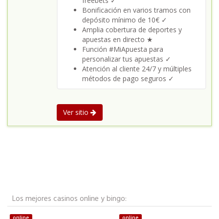
freebets ✓
Bonificación en varios tramos con
depósito mínimo de 10€ ✓
Amplia cobertura de deportes y
apuestas en directo ★
Función #MiApuesta para
personalizar tus apuestas ✓
Atención al cliente 24/7 y múltiples
métodos de pago seguros ✓
Ver sitio
Los mejores casinos online y bingo:
online
online