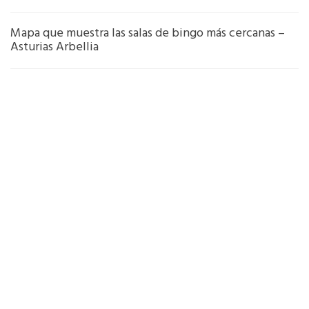
Mapa que muestra las salas de bingo más cercanas –
Asturias Arbellia