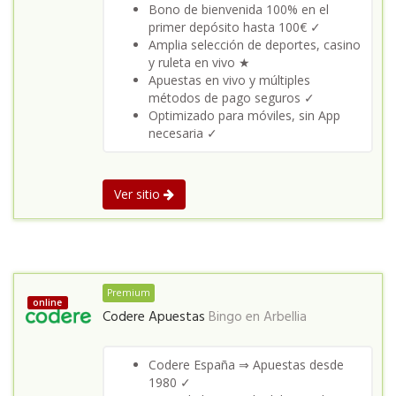
Bono de bienvenida 100% en el
primer depósito hasta 100€ ✓
Amplia selección de deportes, casino
y ruleta en vivo ★
Apuestas en vivo y múltiples
métodos de pago seguros ✓
Optimizado para móviles, sin App
necesaria ✓
Ver sitio
Premium
online
Codere Apuestas
Bingo en
Arbellia
Codere España ⇒ Apuestas desde
1980 ✓