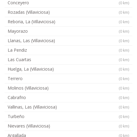
Conceyero
(0 km)
Rozadas (Villaviciosa)
(0 km)
Reboria, La (Villaviciosa)
(0 km)
Mayorazo
(0 km)
Llanas, Las (Villaviciosa)
(0 km)
La Pendiz
(0 km)
Las Cuartas
(0 km)
Huelga, La (Villaviciosa)
(0 km)
Terrero
(0 km)
Molinos (Villaviciosa)
(0 km)
Cabrafrio
(0 km)
Vallinas, Las (Villaviciosa)
(0 km)
Turbeño
(0 km)
Nievares (Villaviciosa)
(0 km)
Argallada
(0 km)