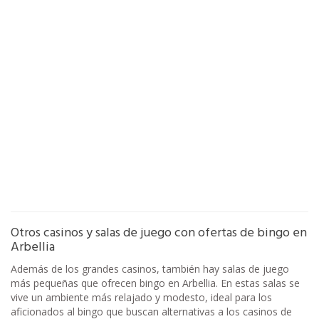
Otros casinos y salas de juego con ofertas de bingo en
Arbellia
Además de los grandes casinos, también hay salas de juego
más pequeñas que ofrecen bingo en Arbellia. En estas salas se
vive un ambiente más relajado y modesto, ideal para los
aficionados al bingo que buscan alternativas a los casinos de