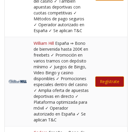
del casino ✓ También
apuestas deportivas con
cuotas competitivas ✓
Métodos de pago seguros
✓ Operador autorizado en
España ✓ Se aplican T&C
William Hill
España ⇒ Bono
de bienvenida hasta 200€ en
freebets ✓ Promoción en
varios tramos con depósito
mínimo ✓ Juegos de Bingo,
Video Bingo y casino
disponibles ✓ Promociones
Regístrate
especiales dentro del casino
✓ Amplia oferta de apuestas
deportivas en directo ✓
Plataforma optimizada para
móvil ✓ Operador
autorizado en España ✓ Se
aplican T&C