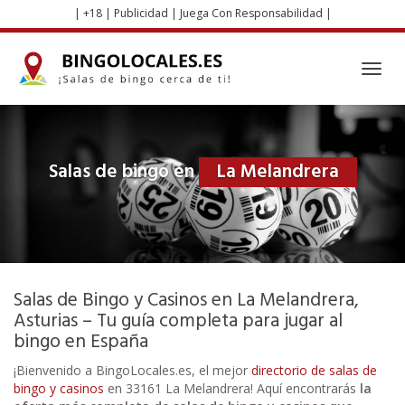
Skip
| +18 | Publicidad | Juega Con Responsabilidad |
to
main
content
Toggl
navig
Salas de bingo en
La Melandrera
Salas de Bingo y Casinos en La Melandrera,
Asturias – Tu guía completa para jugar al
bingo en España
¡Bienvenido a BingoLocales.es, el mejor
directorio de salas de
bingo y casinos
en 33161 La Melandrera! Aquí encontrarás
la