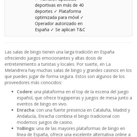
deportivas en más de 40
deportes ✓ Plataforma
optimizada para móvil ✓
Operador autorizado en
España ✓ Se aplican T&C
Las salas de bingo tienen una larga tradición en España
ofreciendo juegos emocionantes y altas dosis de
entretenimiento a turistas y locales. Por suerte, en La
Melandrera hay muchas salas de bingo y grandes casinos en los
que puedes jugar de forma segura. Estos son algunos de los
proveedores más conocidos:
Codere
: una plataforma en el top de la escena del juego
español, que ofrece tragaperras y juegos de mesa junto a
eventos de bingo en vivo.
Enracha
: con una fuerte presencia en Cataluña, Madrid y
Andalucía, Enracha combina el bingo tradicional con
modernos juegos de casino.
YoBingo
: una de las mayores plataformas de bingo en
línea de España, ofrece una excelente alternativa online a