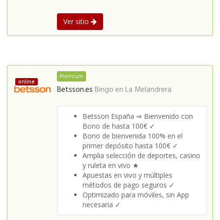
Ver sitio
Premium
online
Betsson.es
Bingo en
La Melandrera
Betsson España ⇒ Bienvenido con
Bono de hasta 100€ ✓
Bono de bienvenida 100% en el
primer depósito hasta 100€ ✓
Amplia selección de deportes, casino
y ruleta en vivo ★
Apuestas en vivo y múltiples
métodos de pago seguros ✓
Optimizado para móviles, sin App
necesaria ✓