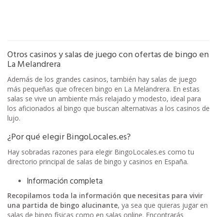
Otros casinos y salas de juego con ofertas de bingo en
La Melandrera
Además de los grandes casinos, también hay salas de juego
más pequeñas que ofrecen bingo en La Melandrera. En estas
salas se vive un ambiente más relajado y modesto, ideal para
los aficionados al bingo que buscan alternativas a los casinos de
lujo.
¿Por qué elegir BingoLocales.es?
Hay sobradas razones para elegir BingoLocales.es como tu
directorio principal de salas de bingo y casinos en España.
Información completa
Recopilamos toda la información que necesitas para vivir
una partida de bingo alucinante
, ya sea que quieras jugar en
salas de bingo físicas como en salas online. Encontrarás