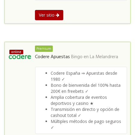
Ver sitio
Premium
online
Codere Apuestas
Bingo en
La Melandrera
Codere España ⇒ Apuestas desde
1980 ✓
Bono de bienvenida del 100% hasta
200€ en freebets ✓
Amplia cobertura de eventos
deportivos y casino ★
Transmisión en directo y opción de
cashout total ✓
Múltiples métodos de pago seguros
✓