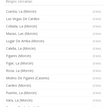
Bingos cercanas:
Cuesta, La (Morcin)
(0 km)
Las Vegas De Cardeo
(0 km)
Collada, La (Morcin)
(0 km)
Mazas, Las (Morcin)
(0 km)
Lugar De Arriba (Morcin)
(0 km)
Calella, La (Morcin)
(0 km)
Figares (Morcin)
(0 km)
Figar, La (Morcin)
(0 km)
Roza, La (Morcin)
(0 km)
Molino De Figares (Caserio)
(0 km)
Cardeo (Morcin)
(0 km)
Puente, La (Morcin)
(0 km)
Vara, La (Morcin)
(0 km)