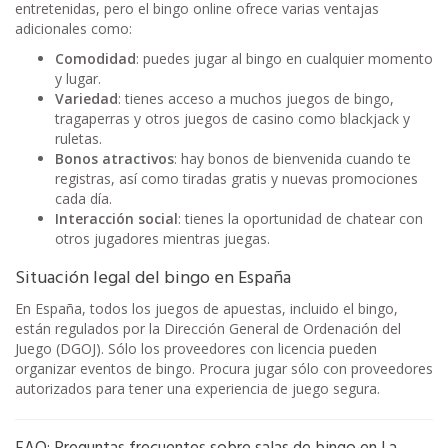
entretenidas, pero el bingo online ofrece varias ventajas
adicionales como:
Comodidad
: puedes jugar al bingo en cualquier momento
y lugar.
Variedad
: tienes acceso a muchos juegos de bingo,
tragaperras y otros juegos de casino como blackjack y
ruletas.
Bonos atractivos
: hay bonos de bienvenida cuando te
registras, así como tiradas gratis y nuevas promociones
cada día.
Interacción social
: tienes la oportunidad de chatear con
otros jugadores mientras juegas.
Situación legal del bingo en España
En España, todos los juegos de apuestas, incluido el bingo,
están regulados por la Dirección General de Ordenación del
Juego (DGOJ). Sólo los proveedores con licencia pueden
organizar eventos de bingo. Procura jugar sólo con proveedores
autorizados para tener una experiencia de juego segura.