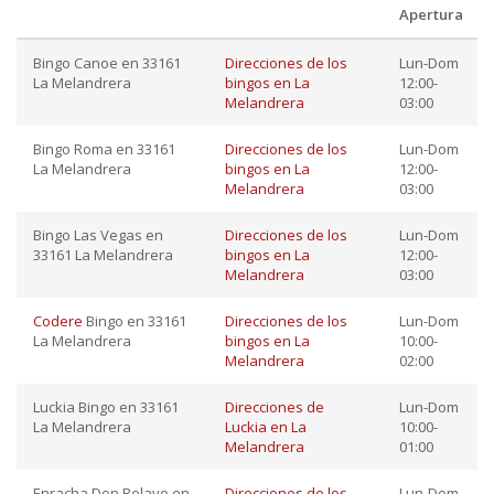
Apertura
Bingo Canoe en 33161
Direcciones de los
Lun-Dom
La Melandrera
bingos en La
12:00-
Melandrera
03:00
Bingo Roma en 33161
Direcciones de los
Lun-Dom
La Melandrera
bingos en La
12:00-
Melandrera
03:00
Bingo Las Vegas en
Direcciones de los
Lun-Dom
33161 La Melandrera
bingos en La
12:00-
Melandrera
03:00
Codere
Bingo en 33161
Direcciones de los
Lun-Dom
La Melandrera
bingos en La
10:00-
Melandrera
02:00
Luckia Bingo en 33161
Direcciones de
Lun-Dom
La Melandrera
Luckia en La
10:00-
Melandrera
01:00
Enracha Don Pelayo en
Direcciones de los
Lun-Dom