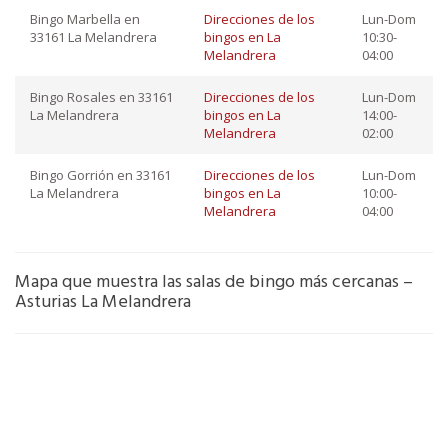
Bingo Marbella en
Direcciones de los
Lun-Dom
33161 La Melandrera
bingos en La
10:30-
Melandrera
04:00
Bingo Rosales en 33161
Direcciones de los
Lun-Dom
La Melandrera
bingos en La
14:00-
Melandrera
02:00
Bingo Gorrión en 33161
Direcciones de los
Lun-Dom
La Melandrera
bingos en La
10:00-
Melandrera
04:00
Mapa que muestra las salas de bingo más cercanas –
Asturias La Melandrera