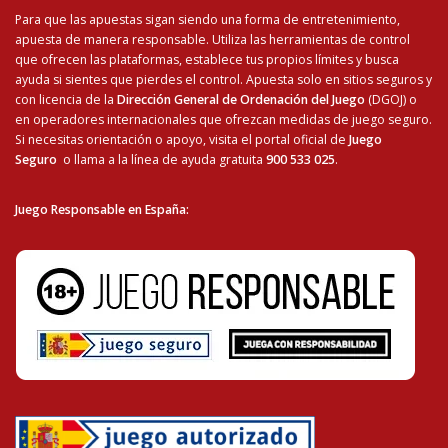
Para que las apuestas sigan siendo una forma de entretenimiento,
apuesta de manera responsable. Utiliza las herramientas de control
que ofrecen las plataformas, establece tus propios límites y busca
ayuda si sientes que pierdes el control. Apuesta solo en sitios seguros y
con licencia de la
Dirección General de Ordenación del Juego
(DGOJ) o
en operadores internacionales que ofrezcan medidas de juego seguro.
Si necesitas orientación o apoyo, visita el portal oficial de
Juego
Seguro
o llama a la línea de ayuda gratuita
900 533 025
.
Juego Responsable en España
: