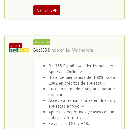
Ver sitio
Premium
online
Bet365
Bingo en
La Melandrera
Bet365 España ⇒ Líder Mundial en
Apuestas Online ✓
Bono de bienvenida del 100% hasta
200€ en créditos de apuesta ✓
Cuota mínima de 1.50 para liberar el
bono ★
Acceso a transmisiones en directo y
apuestas en vivo ✓
Apuestas deportivas y casino en una
sola plataforma ✓
Se aplican T&C y +18.