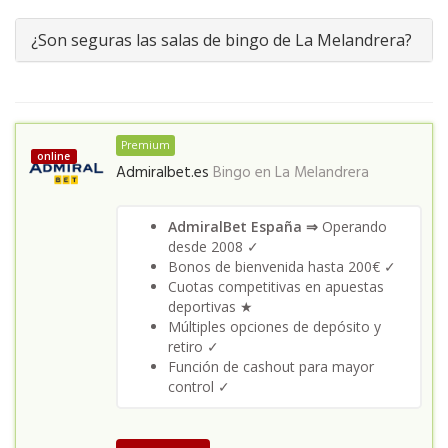
¿Son seguras las salas de bingo de La Melandrera?
Premium
online
Admiralbet.es
Bingo en
La Melandrera
AdmiralBet España ⇒
Operando
desde 2008 ✓
Bonos de bienvenida hasta 200€ ✓
Cuotas competitivas en apuestas
deportivas ★
Múltiples opciones de depósito y
retiro ✓
Función de cashout para mayor
control ✓