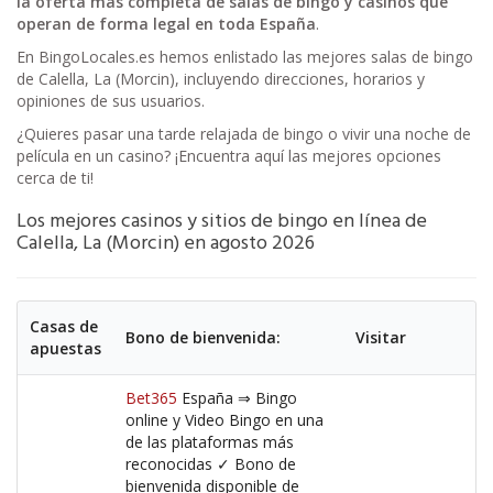
la oferta más completa de salas de bingo y casinos que
operan de forma legal en toda España
.
En BingoLocales.es hemos enlistado las mejores salas de bingo
de Calella, La (Morcin), incluyendo direcciones, horarios y
opiniones de sus usuarios.
¿Quieres pasar una tarde relajada de bingo o vivir una noche de
película en un casino? ¡Encuentra aquí las mejores opciones
cerca de ti!
Los mejores casinos y sitios de bingo en línea de
Calella, La (Morcin) en agosto 2026
Casas de
Bono de bienvenida:
Visitar
apuestas
Bet365
España ⇒ Bingo
online y Video Bingo en una
de las plataformas más
reconocidas ✓ Bono de
bienvenida disponible de