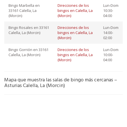
Bingo Marbella en
Direcciones de los
Lun-Dom
33161 Calella, La
bingos en Calella, La
10:30-
(Morcin)
(Morcin)
04:00
Bingo Rosales en 33161
Direcciones de los
Lun-Dom
Calella, La (Morcin)
bingos en Calella, La
14:00-
(Morcin)
02:00
Bingo Gorrión en 33161
Direcciones de los
Lun-Dom
Calella, La (Morcin)
bingos en Calella, La
10:00-
(Morcin)
04:00
Mapa que muestra las salas de bingo más cercanas –
Asturias Calella, La (Morcin)