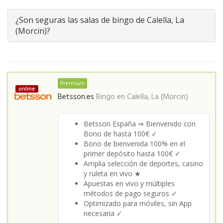
¿Son seguras las salas de bingo de Calella, La
(Morcin)?
Premium
online
Betsson.es
Bingo en
Calella, La (Morcin)
Betsson España ⇒ Bienvenido con
Bono de hasta 100€ ✓
Bono de bienvenida 100% en el
primer depósito hasta 100€ ✓
Amplia selección de deportes, casino
y ruleta en vivo ★
Apuestas en vivo y múltiples
métodos de pago seguros ✓
Optimizado para móviles, sin App
necesaria ✓