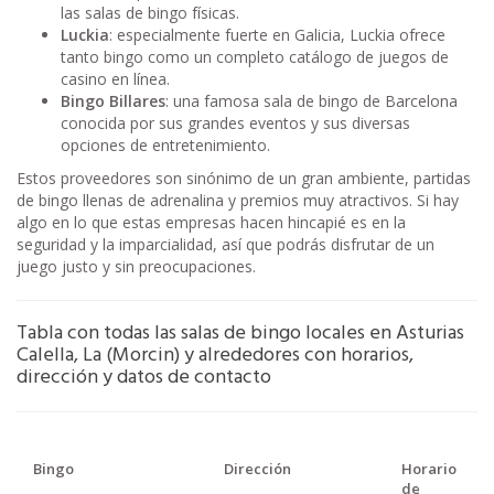
las salas de bingo físicas.
Luckia
: especialmente fuerte en Galicia, Luckia ofrece
tanto bingo como un completo catálogo de juegos de
casino en línea.
Bingo Billares
: una famosa sala de bingo de Barcelona
conocida por sus grandes eventos y sus diversas
opciones de entretenimiento.
Estos proveedores son sinónimo de un gran ambiente, partidas
de bingo llenas de adrenalina y premios muy atractivos. Si hay
algo en lo que estas empresas hacen hincapié es en la
seguridad y la imparcialidad, así que podrás disfrutar de un
juego justo y sin preocupaciones.
Tabla con todas las salas de bingo locales en Asturias
Calella, La (Morcin) y alrededores con horarios,
dirección y datos de contacto
Bingo
Dirección
Horario
de