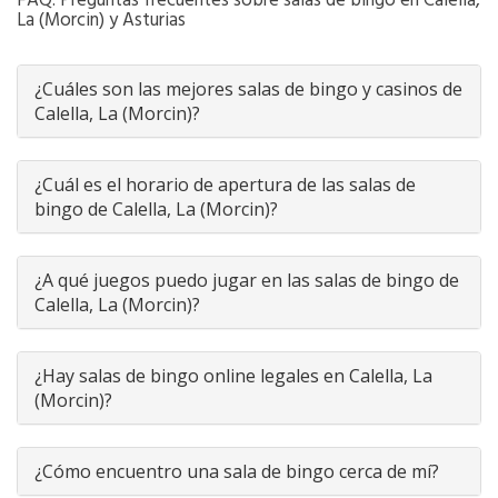
FAQ: Preguntas frecuentes sobre salas de bingo en Calella,
La (Morcin) y Asturias
¿Cuáles son las mejores salas de bingo y casinos de
Calella, La (Morcin)?
¿Cuál es el horario de apertura de las salas de
bingo de Calella, La (Morcin)?
¿A qué juegos puedo jugar en las salas de bingo de
Calella, La (Morcin)?
¿Hay salas de bingo online legales en Calella, La
(Morcin)?
¿Cómo encuentro una sala de bingo cerca de mí?