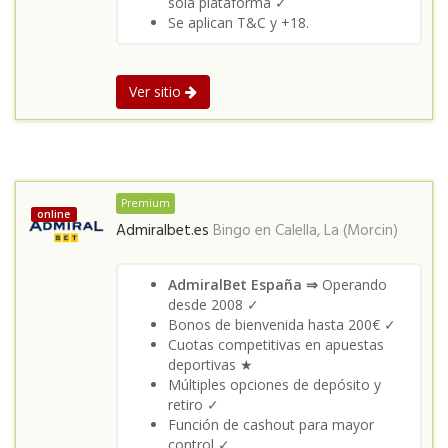
sola plataforma ✓
Se aplican T&C y +18.
Ver sitio
Premium
online
Admiralbet.es
Bingo en
Calella, La (Morcin)
AdmiralBet España ⇒
Operando
desde 2008 ✓
Bonos de bienvenida hasta 200€ ✓
Cuotas competitivas en apuestas
deportivas ★
Múltiples opciones de depósito y
retiro ✓
Función de cashout para mayor
control ✓