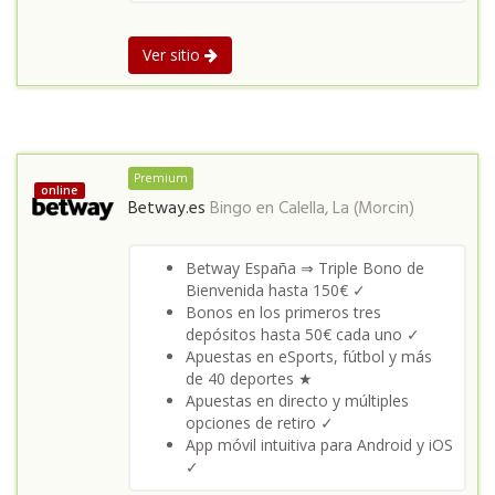
Ver sitio
Premium
online
Betway.es
Bingo en
Calella, La (Morcin)
Betway España ⇒ Triple Bono de
Bienvenida hasta 150€ ✓
Bonos en los primeros tres
depósitos hasta 50€ cada uno ✓
Apuestas en eSports, fútbol y más
de 40 deportes ★
Apuestas en directo y múltiples
opciones de retiro ✓
App móvil intuitiva para Android y iOS
✓