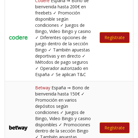
Codere
España ⇒ Bono de
bienvenida hasta 200€ en
freebets ✓ Promoción
disponible según
condiciones ✓ Juegos de
Bingo, Video Bingo y casino
✓ Diferentes opciones de
Regístrate
juego dentro de la sección
Bingo ✓ También apuestas
deportivas y en directo ✓
Métodos de pago seguros
✓ Operador autorizado en
España ✓ Se aplican T&C
Betway
España ⇒ Bono de
bienvenida hasta 150€ ✓
Promoción en varios
depósitos según
condiciones ✓ Juegos de
Bingo, Video Bingo y casino
disponibles ✓ Promociones
Regístrate
dentro de la sección Bingo
✓ También apuestas