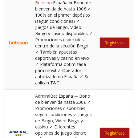
Betsson
España ⇒ Bono de
bienvenida de hasta 100€ ✓
100% en el primer depósito
(según condiciones) ✓
Juegos de Bingo, Video
Bingo y casino disponibles ✓
Promociones especiales
Regístrate
dentro de la sección Bingo
✓ También apuestas
deportivas y casino en vivo
✓ Plataforma optimizada
para móvil ✓ Operador
autorizado en España ✓ Se
aplican T&C
AdmiralBet España ⇒ Bono
de bienvenida hasta 200€ ✓
Promociones disponibles
según condiciones ✓ Juegos
de Bingo, Video Bingo y
casino ✓ Diferentes
opciones de juego dentro
Regístrate