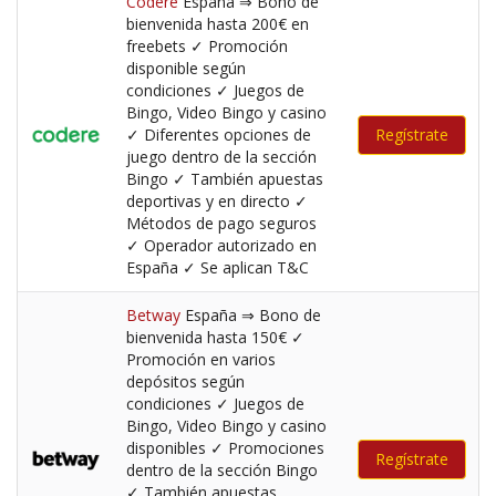
Codere
España ⇒ Bono de
bienvenida hasta 200€ en
freebets ✓ Promoción
disponible según
condiciones ✓ Juegos de
Bingo, Video Bingo y casino
✓ Diferentes opciones de
Regístrate
juego dentro de la sección
Bingo ✓ También apuestas
deportivas y en directo ✓
Métodos de pago seguros
✓ Operador autorizado en
España ✓ Se aplican T&C
Betway
España ⇒ Bono de
bienvenida hasta 150€ ✓
Promoción en varios
depósitos según
condiciones ✓ Juegos de
Bingo, Video Bingo y casino
disponibles ✓ Promociones
Regístrate
dentro de la sección Bingo
✓ También apuestas