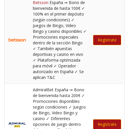
Betsson
España ⇒ Bono de
bienvenida de hasta 100€ ✓
100% en el primer depósito
(según condiciones) ✓
Juegos de Bingo, Video
Bingo y casino disponibles ✓
Promociones especiales
Regístrate
dentro de la sección Bingo
✓ También apuestas
deportivas y casino en vivo
✓ Plataforma optimizada
para móvil ✓ Operador
autorizado en España ✓ Se
aplican T&C
AdmiralBet España ⇒ Bono
de bienvenida hasta 200€ ✓
Promociones disponibles
según condiciones ✓ Juegos
de Bingo, Video Bingo y
casino ✓ Diferentes
opciones de juego dentro
Regístrate