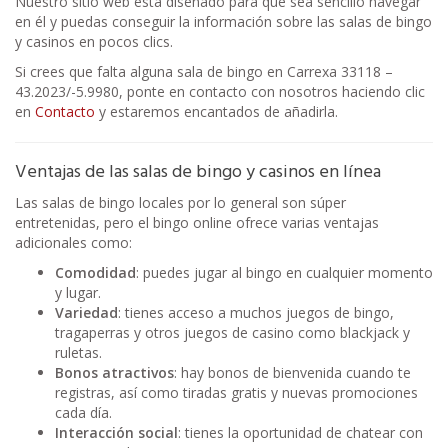
Nuestro sitio web está diseñado para que sea sencillo navegar
en él y puedas conseguir la información sobre las salas de bingo
y casinos en pocos clics.
Si crees que falta alguna sala de bingo en Carrexa 33118 –
43.2023/-5.9980, ponte en contacto con nosotros haciendo clic
en
Contacto
y estaremos encantados de añadirla.
Ventajas de las salas de bingo y casinos en línea
Las salas de bingo locales por lo general son súper
entretenidas, pero el bingo online ofrece varias ventajas
adicionales como:
Comodidad
: puedes jugar al bingo en cualquier momento
y lugar.
Variedad
: tienes acceso a muchos juegos de bingo,
tragaperras y otros juegos de casino como blackjack y
ruletas.
Bonos atractivos
: hay bonos de bienvenida cuando te
registras, así como tiradas gratis y nuevas promociones
cada día.
Interacción social
: tienes la oportunidad de chatear con