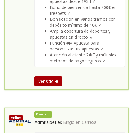
apuestas desde 1934 ✓
Bono de bienvenida hasta 200€ en
freebets ✓
Bonificación en varios tramos con
depósito mínimo de 10€ ✓
Amplia cobertura de deportes y
apuestas en directo ★
Función #MiApuesta para
personalizar tus apuestas ✓
Atención al cliente 24/7 y múltiples
métodos de pago seguros ✓
Ver sitio
Premium
online
Admiralbet.es
Bingo en
Carrexa