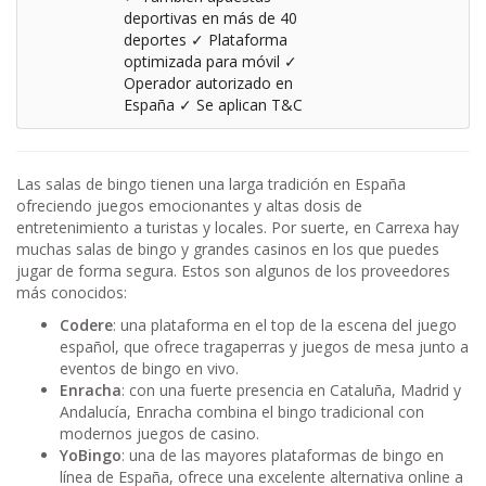
deportivas en más de 40
deportes ✓ Plataforma
optimizada para móvil ✓
Operador autorizado en
España ✓ Se aplican T&C
Las salas de bingo tienen una larga tradición en España
ofreciendo juegos emocionantes y altas dosis de
entretenimiento a turistas y locales. Por suerte, en Carrexa hay
muchas salas de bingo y grandes casinos en los que puedes
jugar de forma segura. Estos son algunos de los proveedores
más conocidos:
Codere
: una plataforma en el top de la escena del juego
español, que ofrece tragaperras y juegos de mesa junto a
eventos de bingo en vivo.
Enracha
: con una fuerte presencia en Cataluña, Madrid y
Andalucía, Enracha combina el bingo tradicional con
modernos juegos de casino.
YoBingo
: una de las mayores plataformas de bingo en
línea de España, ofrece una excelente alternativa online a