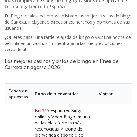
más completa de salas de bingo y casinos que operan de
forma legal en toda España
.
En BingoLocales.es hemos enlistado las mejores salas de bingo
de Carrexa, incluyendo direcciones, horarios y opiniones de sus
usuarios.
¿Quieres pasar una tarde relajada de bingo o vivir una noche de
película en un casino? ¡Encuentra aquí las mejores opciones
cerca de ti!
Los mejores casinos y sitios de bingo en línea de
Carrexa en agosto 2026
Casas de
Bono de bienvenida:
Visitar
apuestas
Bet365
España ⇒ Bingo
online y Video Bingo en una
de las plataformas más
reconocidas ✓ Bono de
bienvenida disponible de