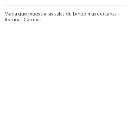
Mapa que muestra las salas de bingo más cercanas –
Asturias Carrexa