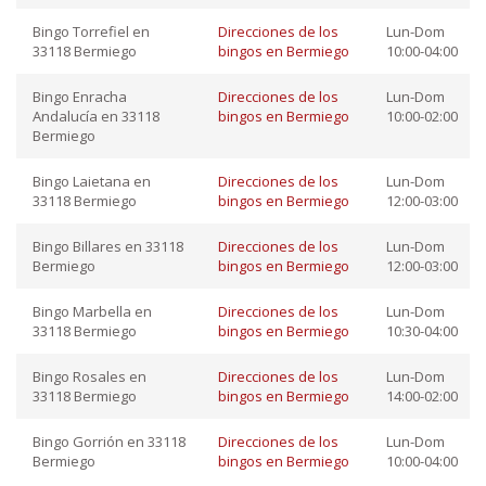
Bingo Torrefiel en
Direcciones de los
Lun-Dom
33118 Bermiego
bingos en Bermiego
10:00-04:00
Bingo Enracha
Direcciones de los
Lun-Dom
Andalucía en 33118
bingos en Bermiego
10:00-02:00
Bermiego
Bingo Laietana en
Direcciones de los
Lun-Dom
33118 Bermiego
bingos en Bermiego
12:00-03:00
Bingo Billares en 33118
Direcciones de los
Lun-Dom
Bermiego
bingos en Bermiego
12:00-03:00
Bingo Marbella en
Direcciones de los
Lun-Dom
33118 Bermiego
bingos en Bermiego
10:30-04:00
Bingo Rosales en
Direcciones de los
Lun-Dom
33118 Bermiego
bingos en Bermiego
14:00-02:00
Bingo Gorrión en 33118
Direcciones de los
Lun-Dom
Bermiego
bingos en Bermiego
10:00-04:00