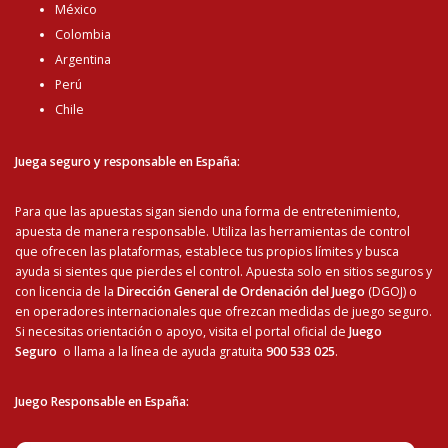
México
Colombia
Argentina
Perú
Chile
Juega seguro y responsable en España:
Para que las apuestas sigan siendo una forma de entretenimiento,
apuesta de manera responsable. Utiliza las herramientas de control
que ofrecen las plataformas, establece tus propios límites y busca
ayuda si sientes que pierdes el control. Apuesta solo en sitios seguros y
con licencia de la
Dirección General de Ordenación del Juego
(DGOJ) o
en operadores internacionales que ofrezcan medidas de juego seguro.
Si necesitas orientación o apoyo, visita el portal oficial de
Juego
Seguro
o llama a la línea de ayuda gratuita
900 533 025
.
Juego Responsable en España
: