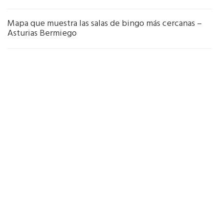
Mapa que muestra las salas de bingo más cercanas –
Asturias Bermiego