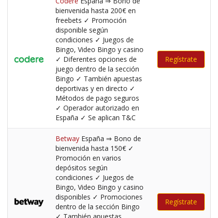
Codere
España ⇒ Bono de
bienvenida hasta 200€ en
freebets ✓ Promoción
disponible según
condiciones ✓ Juegos de
Bingo, Video Bingo y casino
✓ Diferentes opciones de
Regístrate
juego dentro de la sección
Bingo ✓ También apuestas
deportivas y en directo ✓
Métodos de pago seguros
✓ Operador autorizado en
España ✓ Se aplican T&C
Betway
España ⇒ Bono de
bienvenida hasta 150€ ✓
Promoción en varios
depósitos según
condiciones ✓ Juegos de
Bingo, Video Bingo y casino
disponibles ✓ Promociones
Regístrate
dentro de la sección Bingo
✓ También apuestas