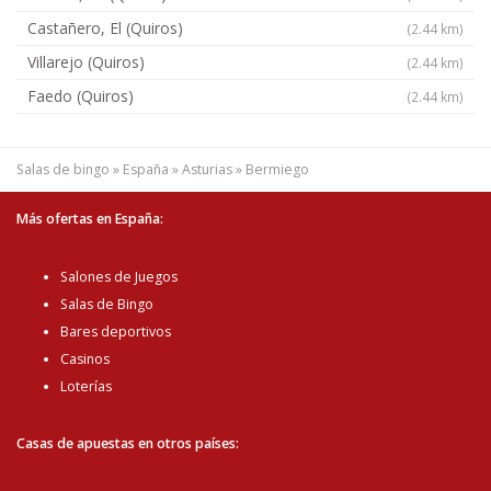
Castañero, El (Quiros)
(2.44 km)
Villarejo (Quiros)
(2.44 km)
Faedo (Quiros)
(2.44 km)
Salas de bingo
»
España
»
Asturias
»
Bermiego
Más ofertas en España:
Salones de Juegos
Salas de Bingo
Bares deportivos
Casinos
Loterías
Casas de apuestas en otros países: