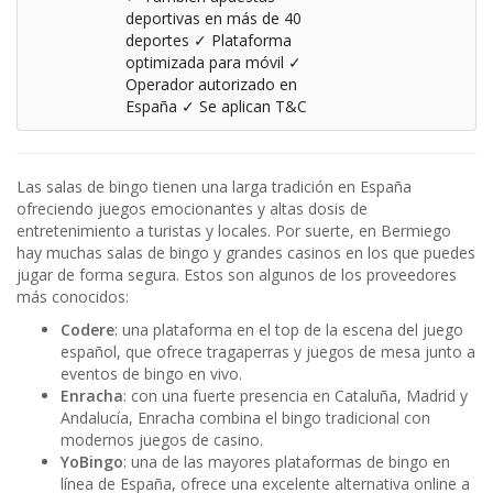
deportivas en más de 40
deportes ✓ Plataforma
optimizada para móvil ✓
Operador autorizado en
España ✓ Se aplican T&C
Las salas de bingo tienen una larga tradición en España
ofreciendo juegos emocionantes y altas dosis de
entretenimiento a turistas y locales. Por suerte, en Bermiego
hay muchas salas de bingo y grandes casinos en los que puedes
jugar de forma segura. Estos son algunos de los proveedores
más conocidos:
Codere
: una plataforma en el top de la escena del juego
español, que ofrece tragaperras y juegos de mesa junto a
eventos de bingo en vivo.
Enracha
: con una fuerte presencia en Cataluña, Madrid y
Andalucía, Enracha combina el bingo tradicional con
modernos juegos de casino.
YoBingo
: una de las mayores plataformas de bingo en
línea de España, ofrece una excelente alternativa online a