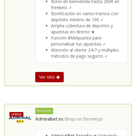
Bono de bienvenida hasta 200€ en
freebets ✓
Bonificación en varios tramos con
depósito mínimo de 10€ ✓
Amplia cobertura de deportes y
apuestas en directo ★
Función #MiApuesta para
personalizar tus apuestas ✓
Atención al cliente 24/7 y múltiples
métodos de pago seguros ✓
Ver sitio
Premium
online
Admiralbet.es
Bingo en
Bermiego
AdmiralBet España ⇒
Operando