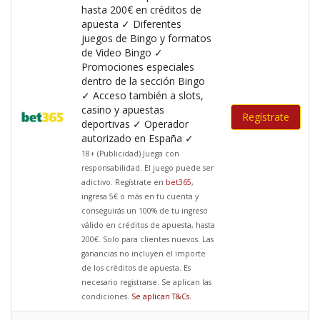
hasta 200€ en créditos de
apuesta ✓ Diferentes
juegos de Bingo y formatos
de Video Bingo ✓
Promociones especiales
dentro de la sección Bingo
✓ Acceso también a slots,
casino y apuestas
Regístrate
deportivas ✓ Operador
autorizado en España ✓
18+ (Publicidad) Juega con
responsabilidad. El juego puede ser
adictivo. Regístrate en
bet365
,
ingresa 5€ o más en tu cuenta y
conseguirás un 100% de tu ingreso
válido en créditos de apuesta, hasta
200€. Solo para clientes nuevos. Las
ganancias no incluyen el importe
de los créditos de apuesta. Es
necesario registrarse. Se aplican las
condiciones.
Se aplican T&Cs
.