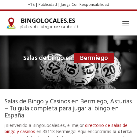
Skip
| +18 | Publicidad | Juega Con Responsabilidad |
to
main
content
Toggl
navig
Salas de bingo en
Bermiego
Salas de Bingo y Casinos en Bermiego, Asturias
– Tu guía completa para jugar al bingo en
España
¡Bienvenido a BingoLocales.es, el mejor
directorio de salas de
bingo y casinos
en 33118 Bermiego! Aquí encontrarás
la oferta