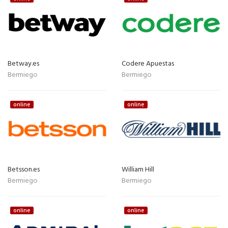
Betway.es
Codere Apuestas
Bermiego
Bermiego
online
online
Betsson.es
William Hill
Bermiego
Bermiego
online
online