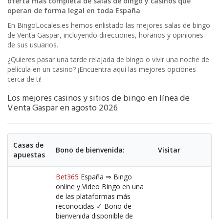
oferta más completa de salas de bingo y casinos que
operan de forma legal en toda España
.
En BingoLocales.es hemos enlistado las mejores salas de bingo
de Venta Gaspar, incluyendo direcciones, horarios y opiniones
de sus usuarios.
¿Quieres pasar una tarde relajada de bingo o vivir una noche de
película en un casino? ¡Encuentra aquí las mejores opciones
cerca de ti!
Los mejores casinos y sitios de bingo en línea de
Venta Gaspar en agosto 2026
Casas de
Bono de bienvenida:
Visitar
apuestas
Bet365
España ⇒ Bingo
online y Video Bingo en una
de las plataformas más
reconocidas ✓ Bono de
bienvenida disponible de