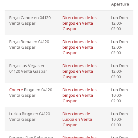
Apertura
Bingo Canoe en 04120
Direcciones de los
Lun-Dom
Venta Gaspar
bingos en Venta
12:00-
Gaspar
03:00
Bingo Roma en 04120
Direcciones de los
Lun-Dom
Venta Gaspar
bingos en Venta
12:00-
Gaspar
03:00
Bingo Las Vegas en
Direcciones de los
Lun-Dom
04120 Venta Gaspar
bingos en Venta
12:00-
Gaspar
03:00
Codere
Bingo en 04120
Direcciones de los
Lun-Dom
Venta Gaspar
bingos en Venta
10:00-
Gaspar
02:00
Luckia Bingo en 04120
Direcciones de
Lun-Dom
Venta Gaspar
Luckia en Venta
10:00-
Gaspar
01:00
Enracha Don Pelayo en
Direcciones de los
Lun-Dom