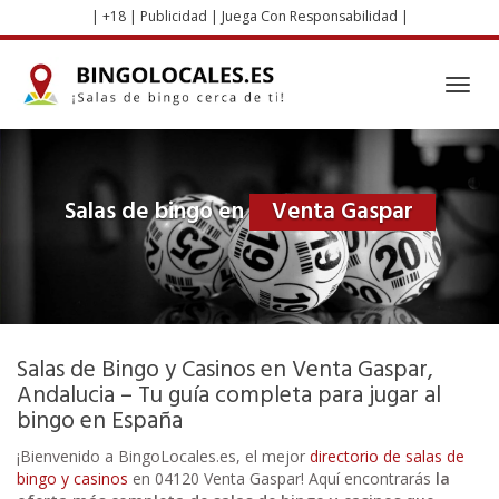
Skip
| +18 | Publicidad | Juega Con Responsabilidad |
to
main
content
Toggl
navig
Salas de bingo en
Venta Gaspar
Salas de Bingo y Casinos en Venta Gaspar,
Andalucia – Tu guía completa para jugar al
bingo en España
¡Bienvenido a BingoLocales.es, el mejor
directorio de salas de
bingo y casinos
en 04120 Venta Gaspar! Aquí encontrarás
la