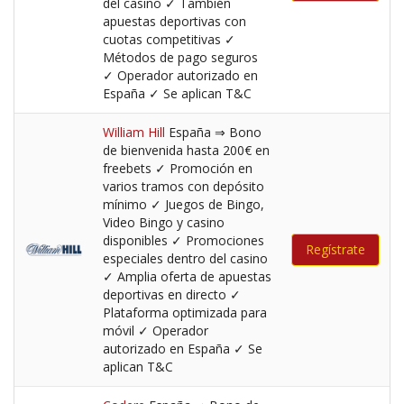
del casino ✓ También
apuestas deportivas con
cuotas competitivas ✓
Métodos de pago seguros
✓ Operador autorizado en
España ✓ Se aplican T&C
William Hill
España ⇒ Bono
de bienvenida hasta 200€ en
freebets ✓ Promoción en
varios tramos con depósito
mínimo ✓ Juegos de Bingo,
Video Bingo y casino
disponibles ✓ Promociones
Regístrate
especiales dentro del casino
✓ Amplia oferta de apuestas
deportivas en directo ✓
Plataforma optimizada para
móvil ✓ Operador
autorizado en España ✓ Se
aplican T&C