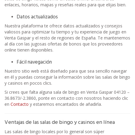
enlaces, horarios, mapas y reseñas reales para que elijas bien.
Datos actualizados
Nuestra plataforma te ofrece datos actualizados y consejos
valiosos para optimizar tu tiempo y tu experiencia de juego en
Venta Gaspar y el resto de regiones de España. Te mantenemos
al día con las jugosas ofertas de bonos que los proveedores
online tienen disponibles.
Fácil navegación
Nuestro sitio web está diseñado para que sea sencillo navegar
en él y puedas conseguir la información sobre las salas de bingo
y casinos en pocos clics.
Si crees que falta alguna sala de bingo en Venta Gaspar 04120 –
36.8673/-2.3860, ponte en contacto con nosotros haciendo clic
en
Contacto
y estaremos encantados de añadirla.
Ventajas de las salas de bingo y casinos en línea
Las salas de bingo locales por lo general son súper