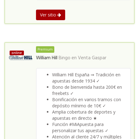
Ver sitio
Premium
online
William Hill
Bingo en
Venta Gaspar
William Hill España ⇒ Tradición en
apuestas desde 1934 ✓
Bono de bienvenida hasta 200€ en
freebets ✓
Bonificación en varios tramos con
depósito mínimo de 10€ ✓
Amplia cobertura de deportes y
apuestas en directo ★
Función #MiApuesta para
personalizar tus apuestas ✓
Atención al cliente 24/7 y múltiples