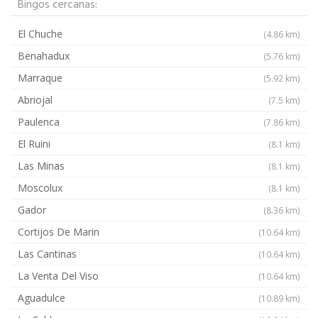
Bingos cercanas:
El Chuche
(4.86 km)
Benahadux
(5.76 km)
Marraque
(5.92 km)
Abriojal
(7.5 km)
Paulenca
(7.86 km)
El Ruini
(8.1 km)
Las Minas
(8.1 km)
Moscolux
(8.1 km)
Gador
(8.36 km)
Cortijos De Marin
(10.64 km)
Las Cantinas
(10.64 km)
La Venta Del Viso
(10.64 km)
Aguadulce
(10.89 km)