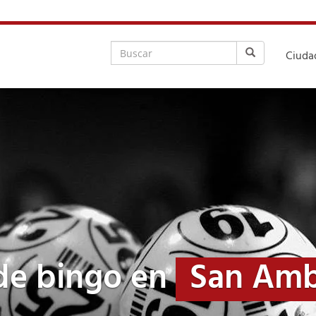
Ciuda
 de bingo en
San Amb