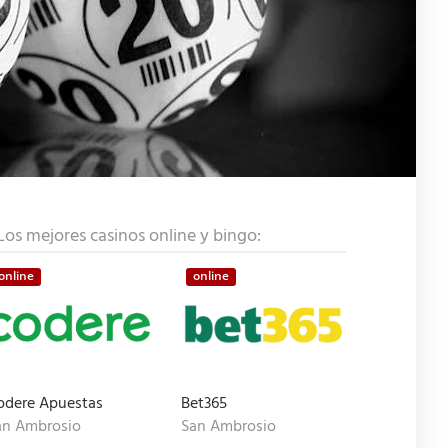
Los mejores casinos online y bingo:
online
online
odere Apuestas
Bet365
an Ambrosio
San Ambrosio