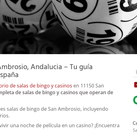
Ambrosio, Andalucia – Tu guía
España
orio de salas de bingo y casinos
en 11150 San
mpleta de salas de bingo y casinos que operan de
res salas de bingo de San Ambrosio, incluyendo
rios.
C
vivir una noche de película en un casino? ¡Encuentra
S