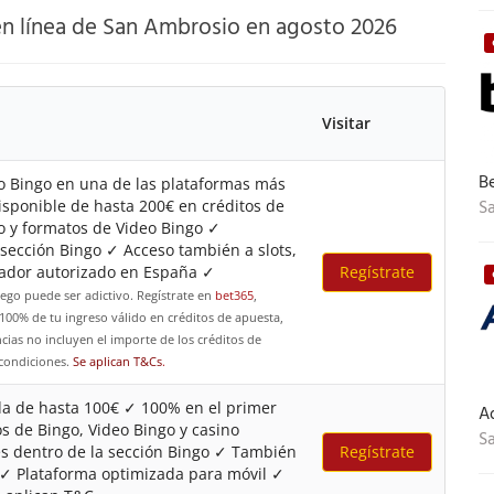
 en línea de San Ambrosio en agosto 2026
Visitar
B
o Bingo en una de las plataformas más
S
sponible de hasta 200€ en créditos de
o y formatos de Video Bingo ✓
sección Bingo ✓ Acceso también a slots,
rador autorizado en España ✓
Regístrate
uego puede ser adictivo. Regístrate en
bet365
,
100% de tu ingreso válido en créditos de apuesta,
cias no incluyen el importe de los créditos de
 condiciones.
Se aplican T&Cs
.
a de hasta 100€ ✓ 100% en el primer
A
s de Bingo, Video Bingo y casino
S
s dentro de la sección Bingo ✓ También
Regístrate
o ✓ Plataforma optimizada para móvil ✓