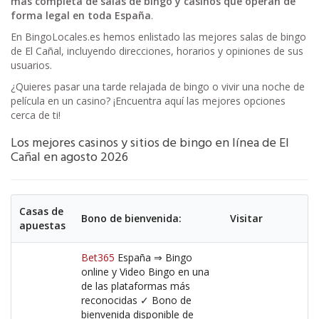
más completa de salas de bingo y casinos que operan de
forma legal en toda España
.
En BingoLocales.es hemos enlistado las mejores salas de bingo
de El Cañal, incluyendo direcciones, horarios y opiniones de sus
usuarios.
¿Quieres pasar una tarde relajada de bingo o vivir una noche de
película en un casino? ¡Encuentra aquí las mejores opciones
cerca de ti!
Los mejores casinos y sitios de bingo en línea de El
Cañal en agosto 2026
Casas de
Bono de bienvenida:
Visitar
apuestas
Bet365
España ⇒ Bingo
online y Video Bingo en una
de las plataformas más
reconocidas ✓ Bono de
bienvenida disponible de