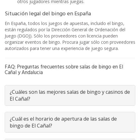
otros jugadores mientras juegas.
Situación legal del bingo en España
En España, todos los juegos de apuestas, incluido el bingo,
están regulados por la Dirección General de Ordenación del
Juego (DGOJ). Sólo los proveedores con licencia pueden
organizar eventos de bingo. Procura jugar sólo con proveedores
autorizados para tener una experiencia de juego segura.
FAQ: Preguntas frecuentes sobre salas de bingo en El
Cañal y Andalucia
¿Cuáles son las mejores salas de bingo y casinos de
El Cañal?
¿Cuál es el horario de apertura de las salas de
bingo de El Cañal?