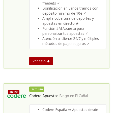
freebets ✓
Bonificación en varios tramos con
depósito mínimo de 10€ ✓
Amplia cobertura de deportes y
apuestas en directo ★
Función #MiApuesta para
personalizar tus apuestas ✓
Atención al cliente 24/7 y múltiples
métodos de pago seguros ✓
Ver sitio
Premium
online
Codere Apuestas
Bingo en
El Cañal
Codere España ⇒ Apuestas desde