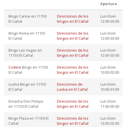
Apertura
Bingo Canoe en 11150
Direcciones de los
Lun-Dom
El Cañal
bingos en El Cañal
12:00-03:00
Bingo Roma en 11150
Direcciones de los
Lun-Dom
El Cañal
bingos en El Cañal
12:00-03:00
Bingo Las Vegas en
Direcciones de los
Lun-Dom
11150 El Cañal
bingos en El Cañal
12:00-03:00
Codere
Bingo en 11150
Direcciones de los
Lun-Dom
El Cañal
bingos en El Cañal
10:00-02:00
Luckia Bingo en 11150
Direcciones de
Lun-Dom
El Cañal
Luckia en El Cañal
10:00-01:00
Enracha Don Pelayo
Direcciones de los
Lun-Dom
en 11150 El Cañal
bingos en El Cañal
11:00-05:00
Bingo Plaza en 11150 El
Direcciones de los
Lun-Dom
Cañal
bingos en El Cañal
13:00-02:00