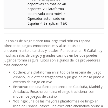
deportivas en más de 40
deportes ✓ Plataforma
optimizada para móvil ✓
Operador autorizado en
España ✓ Se aplican T&C
Las salas de bingo tienen una larga tradición en España
ofreciendo juegos emocionantes y altas dosis de
entretenimiento a turistas y locales. Por suerte, en El Cañal hay
muchas salas de bingo y grandes casinos en los que puedes
jugar de forma segura. Estos son algunos de los proveedores
más conocidos:
Codere
: una plataforma en el top de la escena del juego
español, que ofrece tragaperras y juegos de mesa junto a
eventos de bingo en vivo.
Enracha
: con una fuerte presencia en Cataluña, Madrid y
Andalucía, Enracha combina el bingo tradicional con
modernos juegos de casino.
YoBingo
: una de las mayores plataformas de bingo en
línea de España, ofrece una excelente alternativa online a