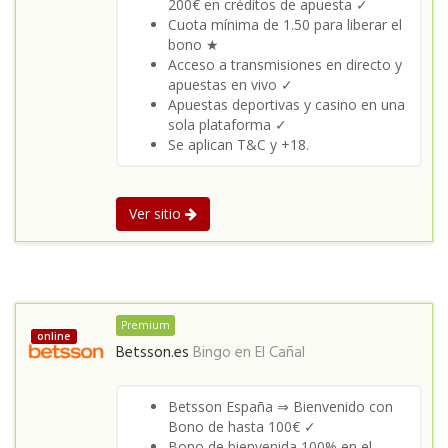
200€ en créditos de apuesta ✓
Cuota mínima de 1.50 para liberar el
bono ★
Acceso a transmisiones en directo y
apuestas en vivo ✓
Apuestas deportivas y casino en una
sola plataforma ✓
Se aplican T&C y +18.
Ver sitio
Premium
online
Betsson.es
Bingo en
El Cañal
Betsson España ⇒ Bienvenido con
Bono de hasta 100€ ✓
Bono de bienvenida 100% en el