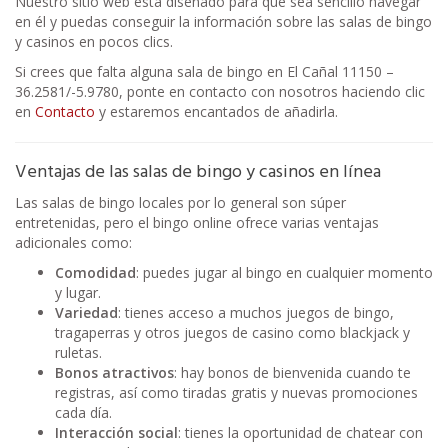
Nuestro sitio web está diseñado para que sea sencillo navegar
en él y puedas conseguir la información sobre las salas de bingo
y casinos en pocos clics.
Si crees que falta alguna sala de bingo en El Cañal 11150 –
36.2581/-5.9780, ponte en contacto con nosotros haciendo clic
en
Contacto
y estaremos encantados de añadirla.
Ventajas de las salas de bingo y casinos en línea
Las salas de bingo locales por lo general son súper
entretenidas, pero el bingo online ofrece varias ventajas
adicionales como:
Comodidad
: puedes jugar al bingo en cualquier momento
y lugar.
Variedad
: tienes acceso a muchos juegos de bingo,
tragaperras y otros juegos de casino como blackjack y
ruletas.
Bonos atractivos
: hay bonos de bienvenida cuando te
registras, así como tiradas gratis y nuevas promociones
cada día.
Interacción social
: tienes la oportunidad de chatear con