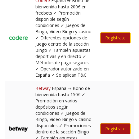
Codere
España ⇒ Bono de
bienvenida hasta 200€ en
freebets ✓ Promoción
disponible según
condiciones ✓ Juegos de
Bingo, Video Bingo y casino
✓ Diferentes opciones de
Regístrate
juego dentro de la sección
Bingo ✓ También apuestas
deportivas y en directo ✓
Métodos de pago seguros
✓ Operador autorizado en
España ✓ Se aplican T&C
Betway
España ⇒ Bono de
bienvenida hasta 150€ ✓
Promoción en varios
depósitos según
condiciones ✓ Juegos de
Bingo, Video Bingo y casino
disponibles ✓ Promociones
Regístrate
dentro de la sección Bingo
✓ También apuestas