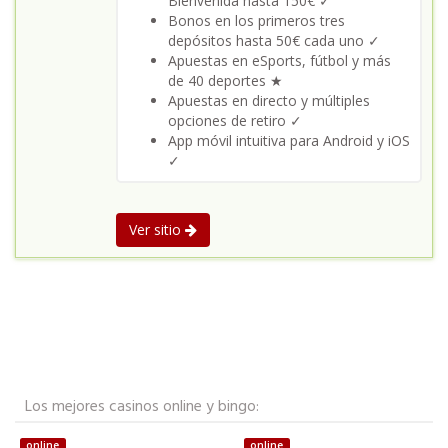
Bienvenida hasta 150€ ✓
Bonos en los primeros tres
depósitos hasta 50€ cada uno ✓
Apuestas en eSports, fútbol y más
de 40 deportes ★
Apuestas en directo y múltiples
opciones de retiro ✓
App móvil intuitiva para Android y iOS
✓
Ver sitio
Los mejores casinos online y bingo:
online
online