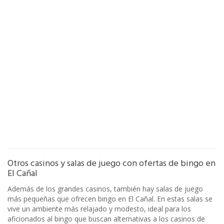
Otros casinos y salas de juego con ofertas de bingo en
El Cañal
Además de los grandes casinos, también hay salas de juego
más pequeñas que ofrecen bingo en El Cañal. En estas salas se
vive un ambiente más relajado y modesto, ideal para los
aficionados al bingo que buscan alternativas a los casinos de