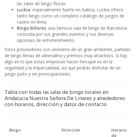
las salas de bingo físicas.
Luckia
: especialmente fuerte en Galicia, Luckia ofrece
tanto bingo como un completo catálogo de juegos de
casino en línea.
Bingo Billares
: una famosa sala de bingo de Barcelona
conocida por sus grandes eventos y sus diversas
opciones de entretenimiento.
Estos proveedores son sinónimo de un gran ambiente, partidas
de bingo llenas de adrenalina y premios muy atractivos. Si hay
algo en lo que estas empresas hacen hincapié es en la
seguridad y la imparcialidad, así que podrás disfrutar de un
juego justo y sin preocupaciones.
Tabla con todas las salas de bingo locales en
Andalucia Nuestra Señora De Linares y alrededores
con horarios, dirección y datos de contacto
Bingo
Dirección
Horario
de