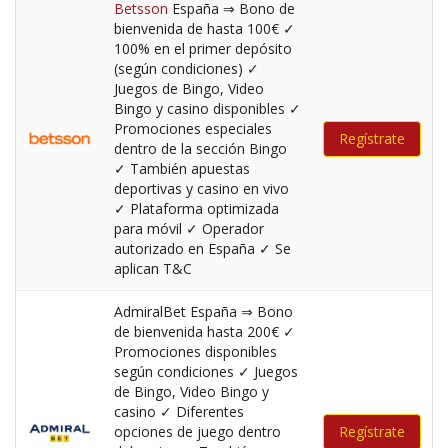
Betsson
España ⇒ Bono de
bienvenida de hasta 100€ ✓
100% en el primer depósito
(según condiciones) ✓
Juegos de Bingo, Video
Bingo y casino disponibles ✓
Promociones especiales
Regístrate
dentro de la sección Bingo
✓ También apuestas
deportivas y casino en vivo
✓ Plataforma optimizada
para móvil ✓ Operador
autorizado en España ✓ Se
aplican T&C
AdmiralBet España ⇒ Bono
de bienvenida hasta 200€ ✓
Promociones disponibles
según condiciones ✓ Juegos
de Bingo, Video Bingo y
casino ✓ Diferentes
opciones de juego dentro
Regístrate