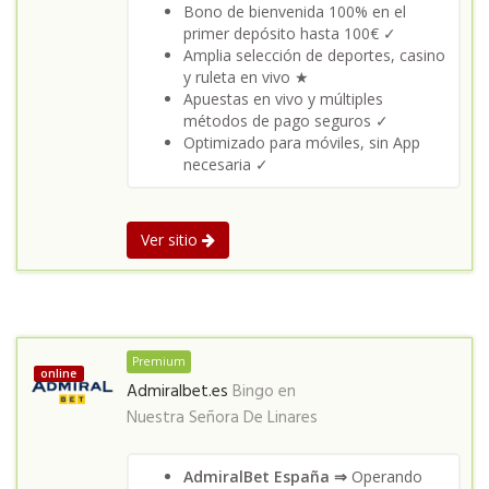
Bono de bienvenida 100% en el
primer depósito hasta 100€ ✓
Amplia selección de deportes, casino
y ruleta en vivo ★
Apuestas en vivo y múltiples
métodos de pago seguros ✓
Optimizado para móviles, sin App
necesaria ✓
Ver sitio
Premium
online
Admiralbet.es
Bingo en
Nuestra Señora De Linares
AdmiralBet España ⇒
Operando