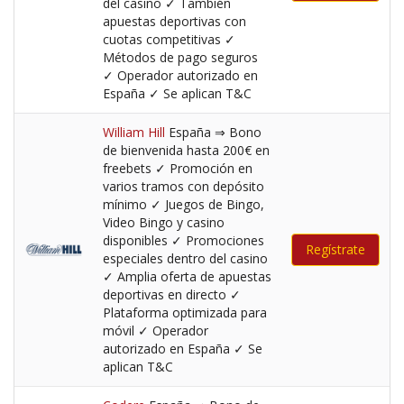
del casino ✓ También
apuestas deportivas con
cuotas competitivas ✓
Métodos de pago seguros
✓ Operador autorizado en
España ✓ Se aplican T&C
William Hill
España ⇒ Bono
de bienvenida hasta 200€ en
freebets ✓ Promoción en
varios tramos con depósito
mínimo ✓ Juegos de Bingo,
Video Bingo y casino
disponibles ✓ Promociones
Regístrate
especiales dentro del casino
✓ Amplia oferta de apuestas
deportivas en directo ✓
Plataforma optimizada para
móvil ✓ Operador
autorizado en España ✓ Se
aplican T&C