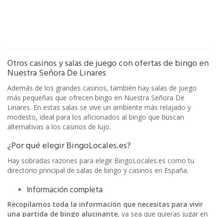
Otros casinos y salas de juego con ofertas de bingo en
Nuestra Señora De Linares
Además de los grandes casinos, también hay salas de juego
más pequeñas que ofrecen bingo en Nuestra Señora De
Linares. En estas salas se vive un ambiente más relajado y
modesto, ideal para los aficionados al bingo que buscan
alternativas a los casinos de lujo.
¿Por qué elegir BingoLocales.es?
Hay sobradas razones para elegir BingoLocales.es como tu
directorio principal de salas de bingo y casinos en España.
Información completa
Recopilamos toda la información que necesitas para vivir
una partida de bingo alucinante
, ya sea que quieras jugar en