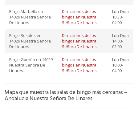
Bingo Marbella en
Direcciones de los
Lun-Dom
14029 Nuestra Señora
bingos en Nuestra
10:30-
De Linares
Señora De Linares
04:00
Bingo Rosales en
Direcciones de los
Lun-Dom
14029 Nuestra Señora
bingos en Nuestra
14:00-
De Linares
Señora De Linares
02:00
Bingo Gorrión en 14029
Direcciones de los
Lun-Dom
Nuestra Señora De
bingos en Nuestra
10:00-
Linares
Señora De Linares
04:00
Mapa que muestra las salas de bingo más cercanas –
Andalucia Nuestra Señora De Linares