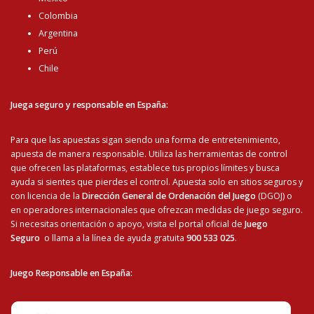
Colombia
Argentina
Perú
Chile
Juega seguro y responsable en España:
Para que las apuestas sigan siendo una forma de entretenimiento,
apuesta de manera responsable. Utiliza las herramientas de control
que ofrecen las plataformas, establece tus propios límites y busca
ayuda si sientes que pierdes el control. Apuesta solo en sitios seguros y
con licencia de la
Dirección General de Ordenación del Juego
(DGOJ) o
en operadores internacionales que ofrezcan medidas de juego seguro.
Si necesitas orientación o apoyo, visita el portal oficial de
Juego
Seguro
o llama a la línea de ayuda gratuita
900 533 025
.
Juego Responsable en España
: