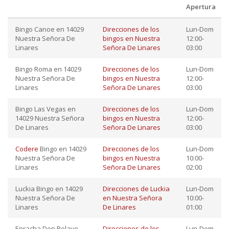
Apertura
Bingo Canoe en 14029
Direcciones de los
Lun-Dom
Nuestra Señora De
bingos en Nuestra
12:00-
Linares
Señora De Linares
03:00
Bingo Roma en 14029
Direcciones de los
Lun-Dom
Nuestra Señora De
bingos en Nuestra
12:00-
Linares
Señora De Linares
03:00
Bingo Las Vegas en
Direcciones de los
Lun-Dom
14029 Nuestra Señora
bingos en Nuestra
12:00-
De Linares
Señora De Linares
03:00
Codere
Bingo en 14029
Direcciones de los
Lun-Dom
Nuestra Señora De
bingos en Nuestra
10:00-
Linares
Señora De Linares
02:00
Luckia Bingo en 14029
Direcciones de Luckia
Lun-Dom
Nuestra Señora De
en Nuestra Señora
10:00-
Linares
De Linares
01:00
Enracha Don Pelayo
Direcciones de los
Lun-Dom