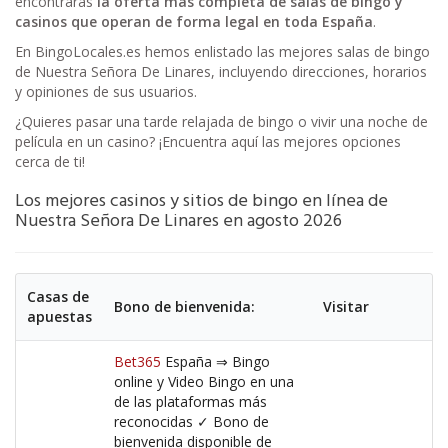
encontrarás
la oferta más completa de salas de bingo y
casinos que operan de forma legal en toda España
.
En BingoLocales.es hemos enlistado las mejores salas de bingo
de Nuestra Señora De Linares, incluyendo direcciones, horarios
y opiniones de sus usuarios.
¿Quieres pasar una tarde relajada de bingo o vivir una noche de
película en un casino? ¡Encuentra aquí las mejores opciones
cerca de ti!
Los mejores casinos y sitios de bingo en línea de
Nuestra Señora De Linares en agosto 2026
Casas de
Bono de bienvenida:
Visitar
apuestas
Bet365
España ⇒ Bingo
online y Video Bingo en una
de las plataformas más
reconocidas ✓ Bono de
bienvenida disponible de