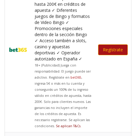
hasta 200€ en créditos de
apuesta ✓ Diferentes
juegos de Bingo y formatos
de Video Bingo ✓
Promociones especiales
dentro de la sección Bingo
✓ Acceso también a slots,
casino y apuestas
Regístrate
deportivas ✓ Operador
autorizado en España ✓
18+ (Publicidad) Juega con
responsabilidad. El juego puede ser
adictivo. Regístrate en
bet365
,
ingresa 5€ o más en tu cuenta y
conseguirás un 100% de tu ingreso
válido en créditos de apuesta, hasta
200€. Solo para clientes nuevos. Las
ganancias no incluyen el importe
de los créditos de apuesta. Es
necesario registrarse. Se aplican las
condiciones.
Se aplican T&Cs
.