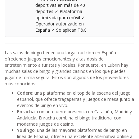
deportivas en más de 40
deportes ✓ Plataforma
optimizada para móvil ✓
Operador autorizado en
España ✓ Se aplican T&C
Las salas de bingo tienen una larga tradición en España
ofreciendo juegos emocionantes y altas dosis de
entretenimiento a turistas y locales. Por suerte, en Lubrin hay
muchas salas de bingo y grandes casinos en los que puedes
jugar de forma segura. Estos son algunos de los proveedores
más conocidos:
Codere
: una plataforma en el top de la escena del juego
español, que ofrece tragaperras y juegos de mesa junto a
eventos de bingo en vivo.
Enracha
: con una fuerte presencia en Cataluña, Madrid y
Andalucía, Enracha combina el bingo tradicional con
modernos juegos de casino.
YoBingo
: una de las mayores plataformas de bingo en
línea de España, ofrece una excelente alternativa online a