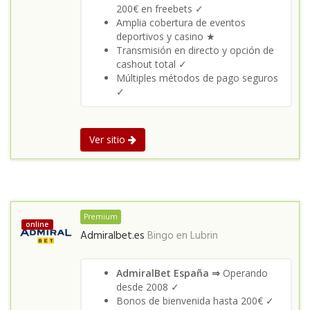
200€ en freebets ✓
Amplia cobertura de eventos
deportivos y casino ★
Transmisión en directo y opción de
cashout total ✓
Múltiples métodos de pago seguros
✓
Ver sitio
Premium
online
Admiralbet.es
Bingo en
Lubrin
AdmiralBet España ⇒
Operando
desde 2008 ✓
Bonos de bienvenida hasta 200€ ✓