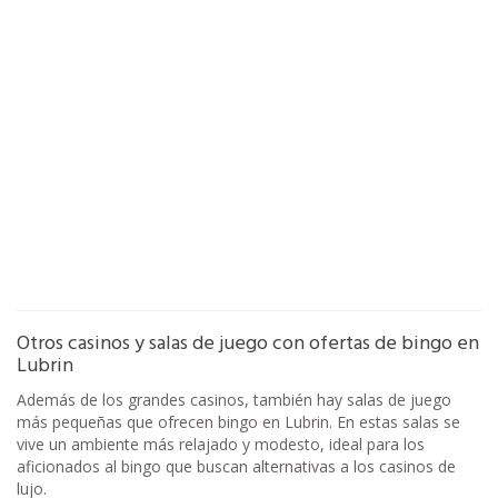
Otros casinos y salas de juego con ofertas de bingo en
Lubrin
Además de los grandes casinos, también hay salas de juego
más pequeñas que ofrecen bingo en Lubrin. En estas salas se
vive un ambiente más relajado y modesto, ideal para los
aficionados al bingo que buscan alternativas a los casinos de
lujo.