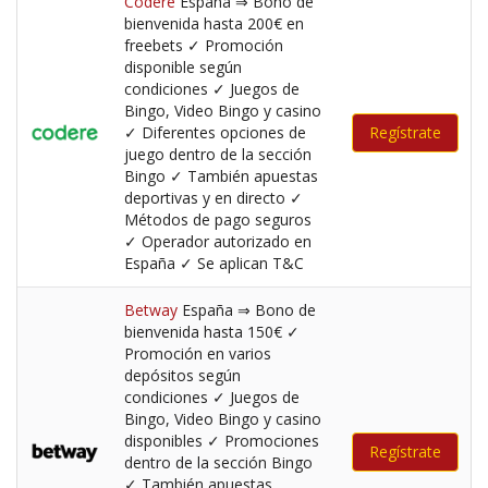
Codere
España ⇒ Bono de
bienvenida hasta 200€ en
freebets ✓ Promoción
disponible según
condiciones ✓ Juegos de
Bingo, Video Bingo y casino
✓ Diferentes opciones de
Regístrate
juego dentro de la sección
Bingo ✓ También apuestas
deportivas y en directo ✓
Métodos de pago seguros
✓ Operador autorizado en
España ✓ Se aplican T&C
Betway
España ⇒ Bono de
bienvenida hasta 150€ ✓
Promoción en varios
depósitos según
condiciones ✓ Juegos de
Bingo, Video Bingo y casino
disponibles ✓ Promociones
Regístrate
dentro de la sección Bingo
✓ También apuestas