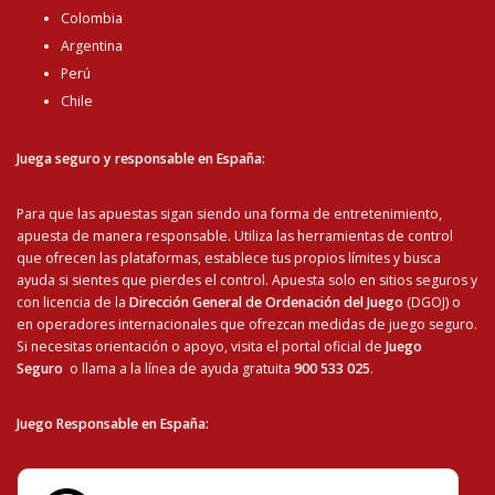
Colombia
Argentina
Perú
Chile
Juega seguro y responsable en España:
Para que las apuestas sigan siendo una forma de entretenimiento,
apuesta de manera responsable. Utiliza las herramientas de control
que ofrecen las plataformas, establece tus propios límites y busca
ayuda si sientes que pierdes el control. Apuesta solo en sitios seguros y
con licencia de la
Dirección General de Ordenación del Juego
(DGOJ) o
en operadores internacionales que ofrezcan medidas de juego seguro.
Si necesitas orientación o apoyo, visita el portal oficial de
Juego
Seguro
o llama a la línea de ayuda gratuita
900 533 025
.
Juego Responsable en España
: