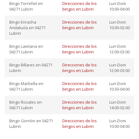
Bingo Torrefiel en
Direcciones de los
Lun-Dom
04271 Lubrin
bingos en Lubrin
10:00-04:00
Bingo Enracha
Direcciones de los
Lun-Dom
Andalucía en 04271
bingos en Lubrin
10:00-02:00
Lubrin
Bingo Laietana en
Direcciones de los
Lun-Dom
04271 Lubrin
bingos en Lubrin
12:00-03:00
Bingo Billares en 04271
Direcciones de los
Lun-Dom
Lubrin
bingos en Lubrin
12:00-03:00
Bingo Marbella en
Direcciones de los
Lun-Dom
04271 Lubrin
bingos en Lubrin
10:30-04:00
Bingo Rosales en
Direcciones de los
Lun-Dom
04271 Lubrin
bingos en Lubrin
14:00-02:00
Bingo Gorrión en 04271
Direcciones de los
Lun-Dom
Lubrin
bingos en Lubrin
10:00-04:00