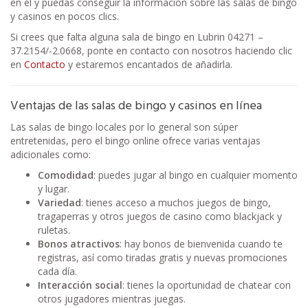
en él y puedas conseguir la información sobre las salas de bingo
y casinos en pocos clics.
Si crees que falta alguna sala de bingo en Lubrin 04271 –
37.2154/-2.0668, ponte en contacto con nosotros haciendo clic
en
Contacto
y estaremos encantados de añadirla.
Ventajas de las salas de bingo y casinos en línea
Las salas de bingo locales por lo general son súper
entretenidas, pero el bingo online ofrece varias ventajas
adicionales como:
Comodidad
: puedes jugar al bingo en cualquier momento
y lugar.
Variedad
: tienes acceso a muchos juegos de bingo,
tragaperras y otros juegos de casino como blackjack y
ruletas.
Bonos atractivos
: hay bonos de bienvenida cuando te
registras, así como tiradas gratis y nuevas promociones
cada día.
Interacción social
: tienes la oportunidad de chatear con
otros jugadores mientras juegas.