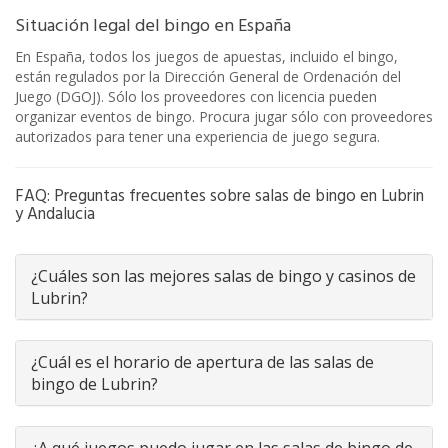
Situación legal del bingo en España
En España, todos los juegos de apuestas, incluido el bingo,
están regulados por la Dirección General de Ordenación del
Juego (DGOJ). Sólo los proveedores con licencia pueden
organizar eventos de bingo. Procura jugar sólo con proveedores
autorizados para tener una experiencia de juego segura.
FAQ: Preguntas frecuentes sobre salas de bingo en Lubrin
y Andalucia
¿Cuáles son las mejores salas de bingo y casinos de
Lubrin?
¿Cuál es el horario de apertura de las salas de
bingo de Lubrin?