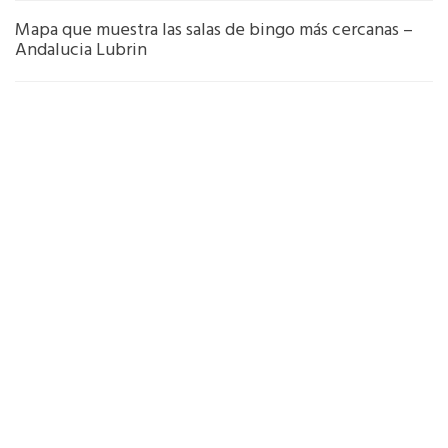
Mapa que muestra las salas de bingo más cercanas –
Andalucia Lubrin