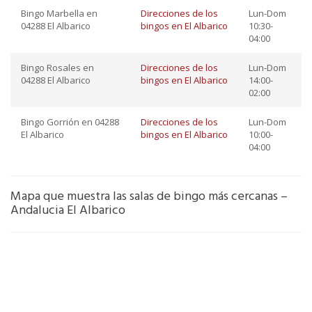
Bingo Marbella en
Direcciones de los
Lun-Dom
04288 El Albarico
bingos en El Albarico
10:30-
04:00
Bingo Rosales en
Direcciones de los
Lun-Dom
04288 El Albarico
bingos en El Albarico
14:00-
02:00
Bingo Gorrión en 04288
Direcciones de los
Lun-Dom
El Albarico
bingos en El Albarico
10:00-
04:00
Mapa que muestra las salas de bingo más cercanas –
Andalucia El Albarico