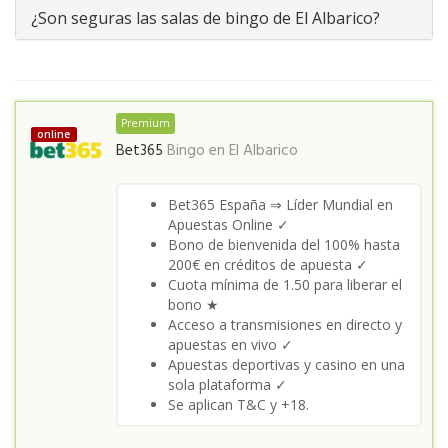
¿Son seguras las salas de bingo de El Albarico?
Premium
online
Bet365
Bingo en
El Albarico
Bet365 España ⇒ Líder Mundial en
Apuestas Online ✓
Bono de bienvenida del 100% hasta
200€ en créditos de apuesta ✓
Cuota mínima de 1.50 para liberar el
bono ★
Acceso a transmisiones en directo y
apuestas en vivo ✓
Apuestas deportivas y casino en una
sola plataforma ✓
Se aplican T&C y +18.