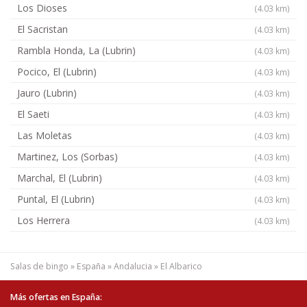
Los Dioses
(4.03 km)
El Sacristan
(4.03 km)
Rambla Honda, La (Lubrin)
(4.03 km)
Pocico, El (Lubrin)
(4.03 km)
Jauro (Lubrin)
(4.03 km)
El Saeti
(4.03 km)
Las Moletas
(4.03 km)
Martinez, Los (Sorbas)
(4.03 km)
Marchal, El (Lubrin)
(4.03 km)
Puntal, El (Lubrin)
(4.03 km)
Los Herrera
(4.03 km)
Salas de bingo
»
España
»
Andalucia
»
El Albarico
Más ofertas en España: