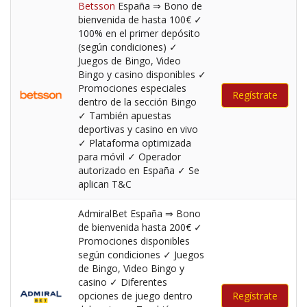
Betsson
España ⇒ Bono de
bienvenida de hasta 100€ ✓
100% en el primer depósito
(según condiciones) ✓
Juegos de Bingo, Video
Bingo y casino disponibles ✓
Promociones especiales
Regístrate
dentro de la sección Bingo
✓ También apuestas
deportivas y casino en vivo
✓ Plataforma optimizada
para móvil ✓ Operador
autorizado en España ✓ Se
aplican T&C
AdmiralBet España ⇒ Bono
de bienvenida hasta 200€ ✓
Promociones disponibles
según condiciones ✓ Juegos
de Bingo, Video Bingo y
casino ✓ Diferentes
opciones de juego dentro
Regístrate