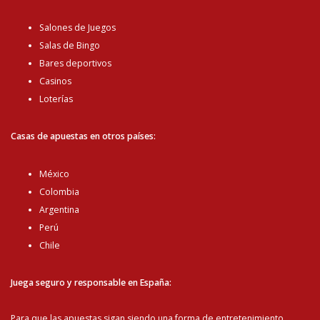
Salones de Juegos
Salas de Bingo
Bares deportivos
Casinos
Loterías
Casas de apuestas en otros países:
México
Colombia
Argentina
Perú
Chile
Juega seguro y responsable en España:
Para que las apuestas sigan siendo una forma de entretenimiento,