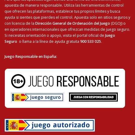
apuesta de manera responsable. Utiliza las herramientas de control
que ofrecen las plataformas, establece tus propios límites y busca
ayuda si sientes que pierdes el control. Apuesta solo en sitios seguros y
con licencia de la
Dirección General de Ordenación del Juego
(DGOJ) o
en operadores internacionales que ofrezcan medidas de juego seguro.
Si necesitas orientación o apoyo, visita el portal oficial de
Juego
Seguro
o llama a la línea de ayuda gratuita
900 533 025
.
Juego Responsable en España
: