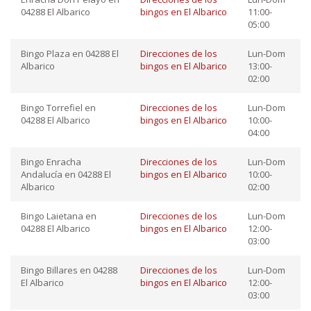
04288 El Albarico
bingos en El Albarico
11:00-
05:00
Bingo Plaza en 04288 El
Direcciones de los
Lun-Dom
Albarico
bingos en El Albarico
13:00-
02:00
Bingo Torrefiel en
Direcciones de los
Lun-Dom
04288 El Albarico
bingos en El Albarico
10:00-
04:00
Bingo Enracha
Direcciones de los
Lun-Dom
Andalucía en 04288 El
bingos en El Albarico
10:00-
Albarico
02:00
Bingo Laietana en
Direcciones de los
Lun-Dom
04288 El Albarico
bingos en El Albarico
12:00-
03:00
Bingo Billares en 04288
Direcciones de los
Lun-Dom
El Albarico
bingos en El Albarico
12:00-
03:00