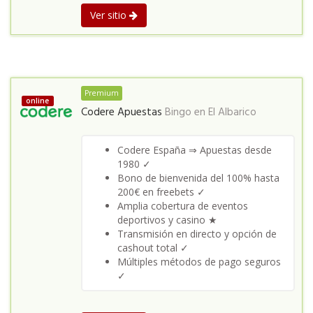
Ver sitio
Premium
online
Codere Apuestas
Bingo en
El Albarico
Codere España ⇒ Apuestas desde
1980 ✓
Bono de bienvenida del 100% hasta
200€ en freebets ✓
Amplia cobertura de eventos
deportivos y casino ★
Transmisión en directo y opción de
cashout total ✓
Múltiples métodos de pago seguros
✓