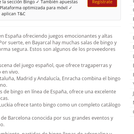
e la sección Bingo ✓ También apuestas
Regístrate
Plataforma optimizada para móvil ✓
 aplican T&C
 en España ofreciendo juegos emocionantes y altas
 Por suerte, en Bayarcal hay muchas salas de bingo y
forma segura. Estos son algunos de los proveedores
escena del juego español, que ofrece tragaperras y
 en vivo.
ataluña, Madrid y Andalucía, Enracha combina el bingo
ino.
s de bingo en línea de España, ofrece una excelente
icas.
, Luckia ofrece tanto bingo como un completo catálogo
o de Barcelona conocida por sus grandes eventos y
o.