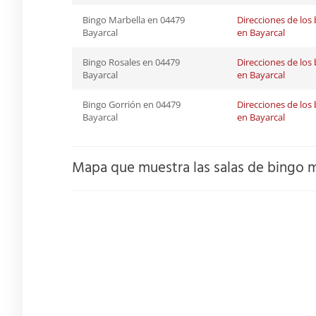
Bingo Marbella en 04479
Direcciones de los
Bayarcal
en Bayarcal
Bingo Rosales en 04479
Direcciones de los
Bayarcal
en Bayarcal
Bingo Gorrión en 04479
Direcciones de los
Bayarcal
en Bayarcal
Mapa que muestra las salas de bingo m