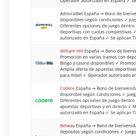
Operador autorizado en España ✓ Se
AdmiralBet España ⇒ Bono de bienv
disponibles según condiciones ✓ Jue
Diferentes opciones de juego dentro
deportivas con cuotas competitivas
autorizado en España ✓ Se aplican 
William Hill
España ⇒ Bono de bienve
Promoción en varios tramos con depó
Bingo y casino disponibles ✓ Promoc
Amplia oferta de apuestas deportiva
para móvil ✓ Operador autorizado e
Codere
España ⇒ Bono de bienvenida
disponible según condiciones ✓ Jueg
Diferentes opciones de juego dentro
apuestas deportivas y en directo ✓
autorizado en España ✓ Se aplican 
Betway
España ⇒ Bono de bienvenida
depósitos según condiciones ✓ Juego