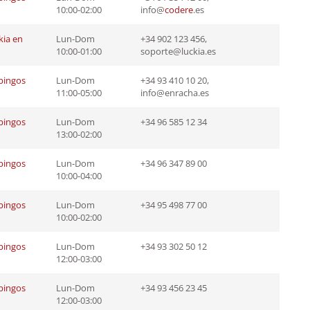
10:00-02:00
info@
codere
.es
kia en
Lun-Dom
+34 902 123 456,
10:00-01:00
soporte@luckia.es
 bingos
Lun-Dom
+34 93 410 10 20,
11:00-05:00
info@enracha.es
 bingos
Lun-Dom
+34 96 585 12 34
13:00-02:00
 bingos
Lun-Dom
+34 96 347 89 00
10:00-04:00
 bingos
Lun-Dom
+34 95 498 77 00
10:00-02:00
 bingos
Lun-Dom
+34 93 302 50 12
12:00-03:00
 bingos
Lun-Dom
+34 93 456 23 45
12:00-03:00