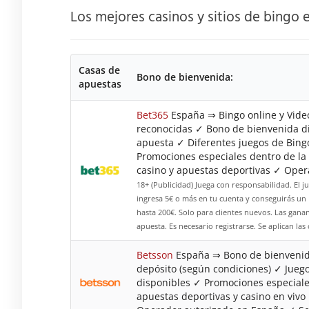
Los mejores casinos y sitios de bingo 
Casas de
Bono de bienvenida:
apuestas
Bet365
España ⇒ Bingo online y Vide
reconocidas ✓ Bono de bienvenida di
apuesta ✓ Diferentes juegos de Bing
Promociones especiales dentro de la 
casino y apuestas deportivas ✓ Ope
18+ (Publicidad) Juega con responsabilidad. El j
ingresa 5€ o más en tu cuenta y conseguirás un 
hasta 200€. Solo para clientes nuevos. Las ganan
apuesta. Es necesario registrarse. Se aplican las
Betsson
España ⇒ Bono de bienvenid
depósito (según condiciones) ✓ Juego
disponibles ✓ Promociones especiale
apuestas deportivas y casino en viv