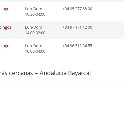
 bingos
Lun-Dom
+34 95 277 88 00
10:30-04:00
 bingos
Lun-Dom
+34 97 171 12 00
14:00-02:00
 bingos
Lun-Dom
+34 96 512 34 55
10:00-04:00
ás cercanas – Andalucia Bayarcal