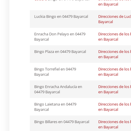
en Bayarcal
Luckia Bingo en 04479 Bayarcal
Direcciones de Luc
Bayarcal
Enracha Don Pelayo en 04479
Direcciones de los
Bayarcal
en Bayarcal
Bingo Plaza en 04479 Bayarcal
Direcciones de los
en Bayarcal
Bingo Torrefiel en 04479
Direcciones de los
Bayarcal
en Bayarcal
Bingo Enracha Andalucía en
Direcciones de los
04479 Bayarcal
en Bayarcal
Bingo Laietana en 04479
Direcciones de los
Bayarcal
en Bayarcal
Bingo Billares en 04479 Bayarcal
Direcciones de los
en Bayarcal