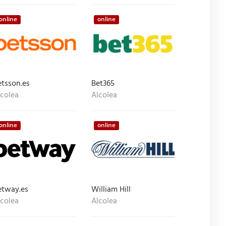
online
online
etsson.es
Bet365
lcolea
Alcolea
online
online
etway.es
William Hill
lcolea
Alcolea