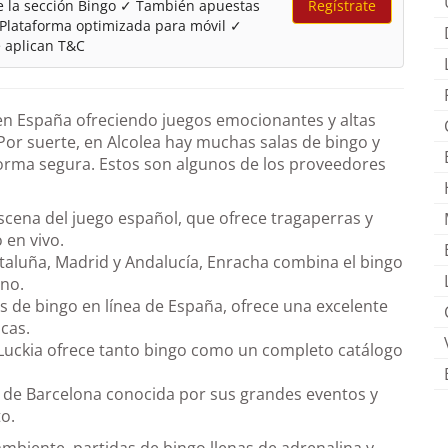
e la sección Bingo ✓ También apuestas
Regístrate
Plataforma optimizada para móvil ✓
 aplican T&C
 en España ofreciendo juegos emocionantes y altas
 Por suerte, en Alcolea hay muchas salas de bingo y
forma segura. Estos son algunos de los proveedores
escena del juego español, que ofrece tragaperras y
 en vivo.
ataluña, Madrid y Andalucía, Enracha combina el bingo
ino.
s de bingo en línea de España, ofrece una excelente
icas.
, Luckia ofrece tanto bingo como un completo catálogo
o de Barcelona conocida por sus grandes eventos y
o.