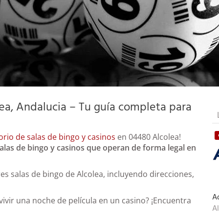
lea, Andalucia – Tu guía completa para
orio de salas de bingo y casinos
en 04480 Alcolea!
alas de bingo y casinos que operan de forma legal en
s salas de bingo de Alcolea, incluyendo direcciones,
A
vivir una noche de película en un casino? ¡Encuentra
A