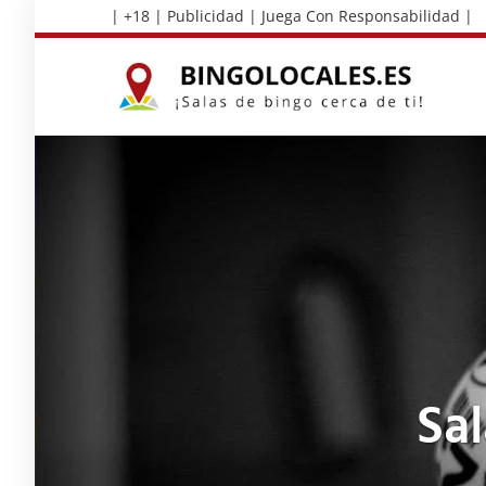
Skip
| +18 | Publicidad | Juega Con Responsabilidad |
to
main
content
Sa