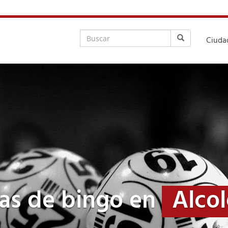
Ciuda
las de bingo en
Alco