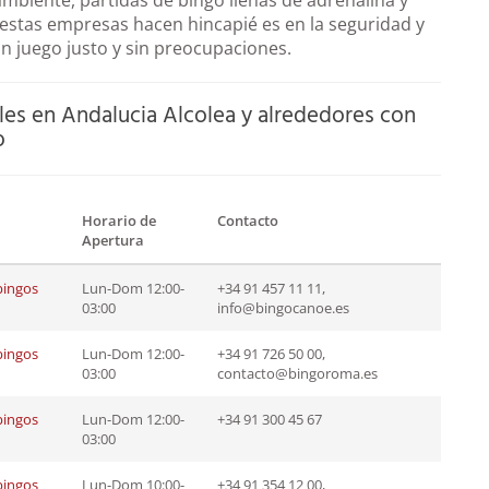
biente, partidas de bingo llenas de adrenalina y
 estas empresas hacen hincapié es en la seguridad y
un juego justo y sin preocupaciones.
ales en Andalucia Alcolea y alrededores con
o
Horario de
Contacto
Apertura
bingos
Lun-Dom 12:00-
+34 91 457 11 11,
03:00
info@bingocanoe.es
bingos
Lun-Dom 12:00-
+34 91 726 50 00,
03:00
contacto@bingoroma.es
bingos
Lun-Dom 12:00-
+34 91 300 45 67
03:00
bingos
Lun-Dom 10:00-
+34 91 354 12 00,