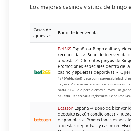
Los mejores casinos y sitios de bingo 
Casas de
Bono de bienvenida:
apuestas
Bet365
España ⇒ Bingo online y Vide
reconocidas ✓ Bono de bienvenida di
apuesta ✓ Diferentes juegos de Bing
Promociones especiales dentro de la 
casino y apuestas deportivas ✓ Ope
18+ (Publicidad) Juega con responsabilidad. El j
ingresa 5€ o más en tu cuenta y conseguirás un 
hasta 200€. Solo para clientes nuevos. Las ganan
apuesta. Es necesario registrarse. Se aplican las
Betsson
España ⇒ Bono de bienvenid
depósito (según condiciones) ✓ Juego
disponibles ✓ Promociones especiale
apuestas deportivas y casino en viv