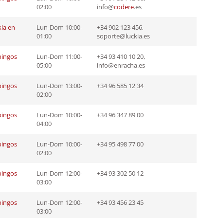
02:00
info@
codere
.es
kia en
Lun-Dom 10:00-
+34 902 123 456,
01:00
soporte@luckia.es
bingos
Lun-Dom 11:00-
+34 93 410 10 20,
05:00
info@enracha.es
bingos
Lun-Dom 13:00-
+34 96 585 12 34
02:00
bingos
Lun-Dom 10:00-
+34 96 347 89 00
04:00
bingos
Lun-Dom 10:00-
+34 95 498 77 00
02:00
bingos
Lun-Dom 12:00-
+34 93 302 50 12
03:00
bingos
Lun-Dom 12:00-
+34 93 456 23 45
03:00