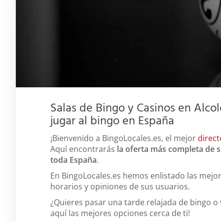
Salas de Bingo y Casinos en Alco
jugar al bingo en España
¡Bienvenido a BingoLocales.es, el mejor
direct
Aquí encontrarás
la oferta más completa de s
toda España
.
En BingoLocales.es hemos enlistado las mejore
horarios y opiniones de sus usuarios.
¿Quieres pasar una tarde relajada de bingo o 
aquí las mejores opciones cerca de ti!