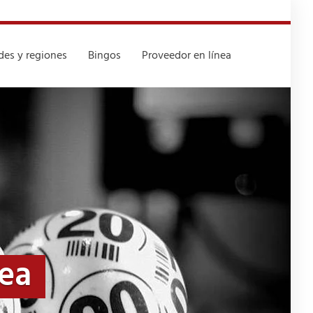
des y regiones
Bingos
Proveedor en línea
lea