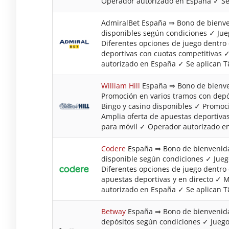
Operador autorizado en España ✓ Se
AdmiralBet España ⇒ Bono de bienv
disponibles según condiciones ✓ Jue
Diferentes opciones de juego dentro
deportivas con cuotas competitivas
autorizado en España ✓ Se aplican 
William Hill
España ⇒ Bono de bienve
Promoción en varios tramos con depó
Bingo y casino disponibles ✓ Promoc
Amplia oferta de apuestas deportiva
para móvil ✓ Operador autorizado e
Codere
España ⇒ Bono de bienvenida
disponible según condiciones ✓ Jueg
Diferentes opciones de juego dentro
apuestas deportivas y en directo ✓
autorizado en España ✓ Se aplican 
Betway
España ⇒ Bono de bienvenida
depósitos según condiciones ✓ Juego