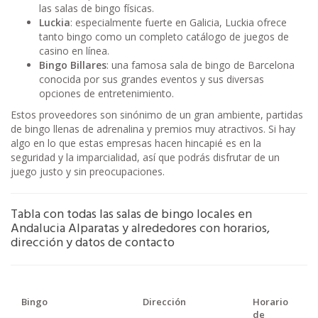
las salas de bingo físicas.
Luckia
: especialmente fuerte en Galicia, Luckia ofrece
tanto bingo como un completo catálogo de juegos de
casino en línea.
Bingo Billares
: una famosa sala de bingo de Barcelona
conocida por sus grandes eventos y sus diversas
opciones de entretenimiento.
Estos proveedores son sinónimo de un gran ambiente, partidas
de bingo llenas de adrenalina y premios muy atractivos. Si hay
algo en lo que estas empresas hacen hincapié es en la
seguridad y la imparcialidad, así que podrás disfrutar de un
juego justo y sin preocupaciones.
Tabla con todas las salas de bingo locales en
Andalucia Alparatas y alrededores con horarios,
dirección y datos de contacto
Bingo
Dirección
Horario
de