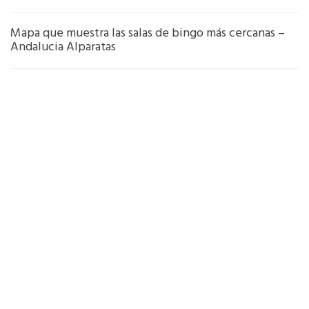
Mapa que muestra las salas de bingo más cercanas –
Andalucia Alparatas