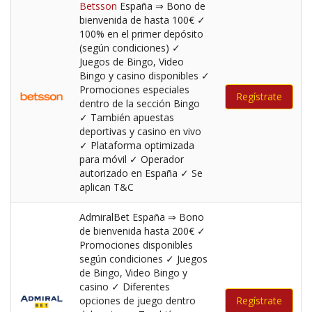
Betsson
España ⇒ Bono de
bienvenida de hasta 100€ ✓
100% en el primer depósito
(según condiciones) ✓
Juegos de Bingo, Video
Bingo y casino disponibles ✓
Promociones especiales
Regístrate
dentro de la sección Bingo
✓ También apuestas
deportivas y casino en vivo
✓ Plataforma optimizada
para móvil ✓ Operador
autorizado en España ✓ Se
aplican T&C
AdmiralBet España ⇒ Bono
de bienvenida hasta 200€ ✓
Promociones disponibles
según condiciones ✓ Juegos
de Bingo, Video Bingo y
casino ✓ Diferentes
opciones de juego dentro
Regístrate