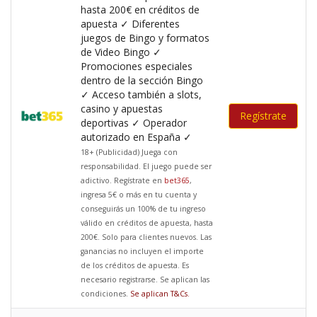
hasta 200€ en créditos de
apuesta ✓ Diferentes
juegos de Bingo y formatos
de Video Bingo ✓
Promociones especiales
dentro de la sección Bingo
✓ Acceso también a slots,
casino y apuestas
Regístrate
deportivas ✓ Operador
autorizado en España ✓
18+ (Publicidad) Juega con
responsabilidad. El juego puede ser
adictivo. Regístrate en
bet365
,
ingresa 5€ o más en tu cuenta y
conseguirás un 100% de tu ingreso
válido en créditos de apuesta, hasta
200€. Solo para clientes nuevos. Las
ganancias no incluyen el importe
de los créditos de apuesta. Es
necesario registrarse. Se aplican las
condiciones.
Se aplican T&Cs
.