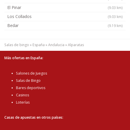
El Pinar
(9.03 km)
Los Collados
(9.03 km)
Bedar
(9.19 km)
Salas de bingo
»
España
»
Andalucia
»
Alparatas
Más ofertas en España:
Salones de Juegos
Salas de Bingo
Bares deportivos
Casinos
Loterías
Casas de apuestas en otros países: