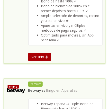
Bono de hasta 100€ ✓
Bono de bienvenida 100% en el
primer depósito hasta 100€ ✓
Amplia selección de deportes, casino
y ruleta en vivo ★
Apuestas en vivo y múltiples
métodos de pago seguros ✓
Optimizado para móviles, sin App
necesaria ✓
Ver sitio
Premium
online
Betway.es
Bingo en
Alparatas
Betway España ⇒ Triple Bono de
Bienvenida hasta 150€ ✓