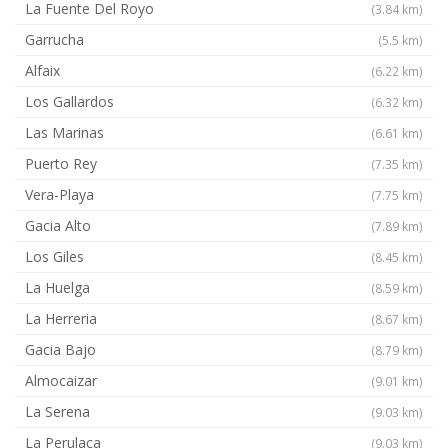
La Fuente Del Royo
(3.84 km)
Garrucha
(5.5 km)
Alfaix
(6.22 km)
Los Gallardos
(6.32 km)
Las Marinas
(6.61 km)
Puerto Rey
(7.35 km)
Vera-Playa
(7.75 km)
Gacia Alto
(7.89 km)
Los Giles
(8.45 km)
La Huelga
(8.59 km)
La Herreria
(8.67 km)
Gacia Bajo
(8.79 km)
Almocaizar
(9.01 km)
La Serena
(9.03 km)
La Perulaca
(9.03 km)