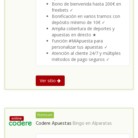
Bono de bienvenida hasta 200€ en
freebets ✓
Bonificación en varios tramos con
depósito mínimo de 10€ ✓
Amplia cobertura de deportes y
apuestas en directo ★
Función #MiApuesta para
personalizar tus apuestas ✓
Atención al cliente 24/7 y múltiples
métodos de pago seguros ✓
Ver sitio
Premium
online
Codere Apuestas
Bingo en
Alparatas