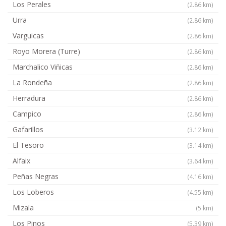
Los Perales
(2.86 km)
Urra
(2.86 km)
Varguicas
(2.86 km)
Royo Morera (Turre)
(2.86 km)
Marchalico Viñicas
(2.86 km)
La Rondeña
(2.86 km)
Herradura
(2.86 km)
Campico
(2.86 km)
Gafarillos
(3.12 km)
El Tesoro
(3.14 km)
Alfaix
(3.64 km)
Peñas Negras
(4.16 km)
Los Loberos
(4.55 km)
Mizala
(5 km)
Los Pinos
(5.39 km)