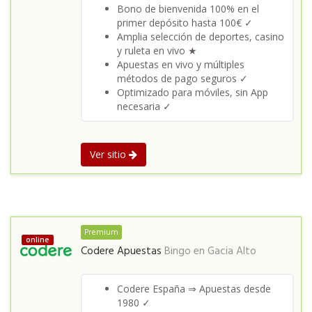
Bono de bienvenida 100% en el
primer depósito hasta 100€ ✓
Amplia selección de deportes, casino
y ruleta en vivo ★
Apuestas en vivo y múltiples
métodos de pago seguros ✓
Optimizado para móviles, sin App
necesaria ✓
Ver sitio
Premium
online
Codere Apuestas
Bingo en
Gacia Alto
Codere España ⇒ Apuestas desde
1980 ✓