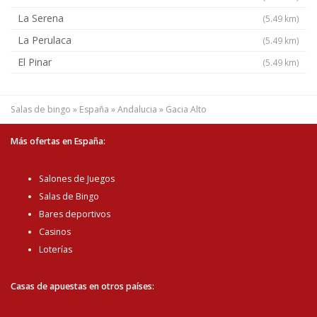
La Serena
(5.49 km)
La Perulaca
(5.49 km)
El Pinar
(5.49 km)
Salas de bingo
»
España
»
Andalucia
»
Gacia Alto
Más ofertas en España:
Salones de Juegos
Salas de Bingo
Bares deportivos
Casinos
Loterías
Casas de apuestas en otros países: