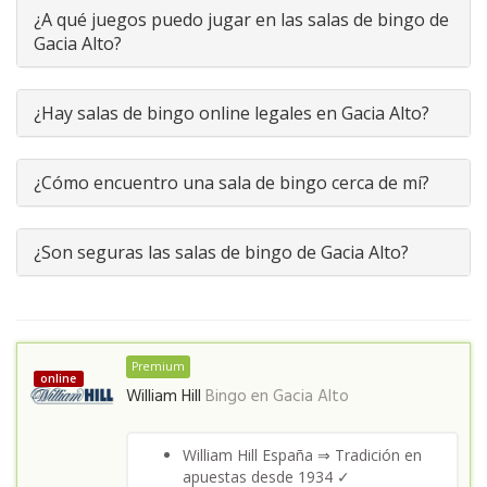
¿A qué juegos puedo jugar en las salas de bingo de
Gacia Alto?
¿Hay salas de bingo online legales en Gacia Alto?
¿Cómo encuentro una sala de bingo cerca de mí?
¿Son seguras las salas de bingo de Gacia Alto?
Premium
online
William Hill
Bingo en
Gacia Alto
William Hill España ⇒ Tradición en
apuestas desde 1934 ✓