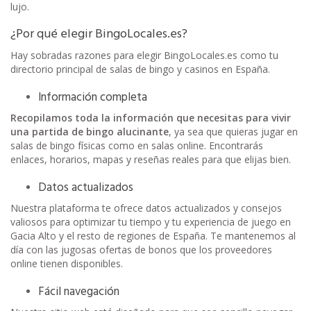
lujo.
¿Por qué elegir BingoLocales.es?
Hay sobradas razones para elegir BingoLocales.es como tu
directorio principal de salas de bingo y casinos en España.
Información completa
Recopilamos toda la información que necesitas para vivir
una partida de bingo alucinante
, ya sea que quieras jugar en
salas de bingo físicas como en salas online. Encontrarás
enlaces, horarios, mapas y reseñas reales para que elijas bien.
Datos actualizados
Nuestra plataforma te ofrece datos actualizados y consejos
valiosos para optimizar tu tiempo y tu experiencia de juego en
Gacia Alto y el resto de regiones de España. Te mantenemos al
día con las jugosas ofertas de bonos que los proveedores
online tienen disponibles.
Fácil navegación