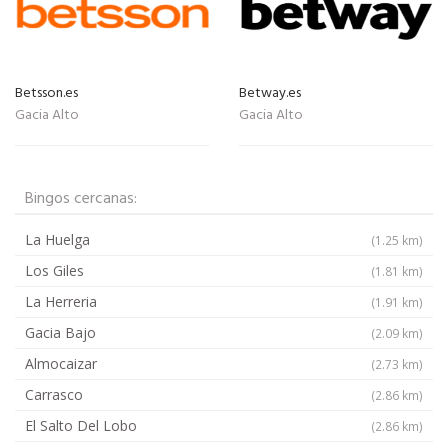
Betsson.es
Betway.es
Gacia Alto
Gacia Alto
Bingos cercanas:
La Huelga
(1.25 km)
Los Giles
(1.81 km)
La Herreria
(1.91 km)
Gacia Bajo
(2.09 km)
Almocaizar
(2.73 km)
Carrasco
(2.86 km)
El Salto Del Lobo
(2.86 km)