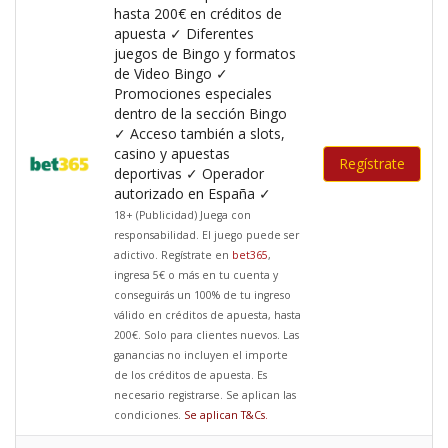
hasta 200€ en créditos de
apuesta ✓ Diferentes
juegos de Bingo y formatos
de Video Bingo ✓
Promociones especiales
dentro de la sección Bingo
✓ Acceso también a slots,
casino y apuestas
Regístrate
deportivas ✓ Operador
autorizado en España ✓
18+ (Publicidad) Juega con
responsabilidad. El juego puede ser
adictivo. Regístrate en
bet365
,
ingresa 5€ o más en tu cuenta y
conseguirás un 100% de tu ingreso
válido en créditos de apuesta, hasta
200€. Solo para clientes nuevos. Las
ganancias no incluyen el importe
de los créditos de apuesta. Es
necesario registrarse. Se aplican las
condiciones.
Se aplican T&Cs
.