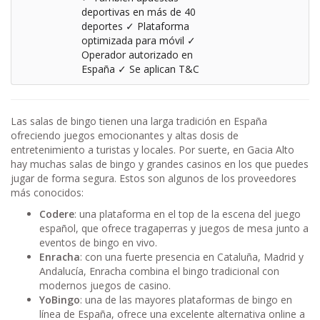
deportivas en más de 40
deportes ✓ Plataforma
optimizada para móvil ✓
Operador autorizado en
España ✓ Se aplican T&C
Las salas de bingo tienen una larga tradición en España
ofreciendo juegos emocionantes y altas dosis de
entretenimiento a turistas y locales. Por suerte, en Gacia Alto
hay muchas salas de bingo y grandes casinos en los que puedes
jugar de forma segura. Estos son algunos de los proveedores
más conocidos:
Codere
: una plataforma en el top de la escena del juego
español, que ofrece tragaperras y juegos de mesa junto a
eventos de bingo en vivo.
Enracha
: con una fuerte presencia en Cataluña, Madrid y
Andalucía, Enracha combina el bingo tradicional con
modernos juegos de casino.
YoBingo
: una de las mayores plataformas de bingo en
línea de España, ofrece una excelente alternativa online a