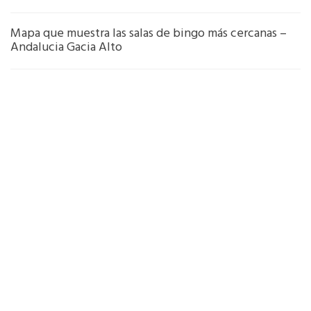
Mapa que muestra las salas de bingo más cercanas –
Andalucia Gacia Alto