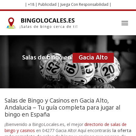
Skip
| +18 | Publicidad | Juega Con Responsabilidad |
to
main
content
Toggl
navig
Salas de bingo en
Gacia Alto
Salas de Bingo y Casinos en Gacia Alto,
Andalucia – Tu guía completa para jugar al
bingo en España
¡Bienvenido a BingoLocales.es, el mejor
directorio de salas de
bingo y casinos
en 04277 Gacia Alto! Aquí encontrarás
la oferta