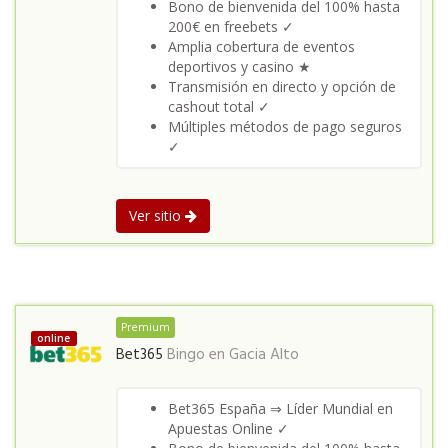
Bono de bienvenida del 100% hasta
200€ en freebets ✓
Amplia cobertura de eventos
deportivos y casino ★
Transmisión en directo y opción de
cashout total ✓
Múltiples métodos de pago seguros
✓
Ver sitio
Premium
online
Bet365
Bingo en
Gacia Alto
Bet365 España ⇒ Líder Mundial en
Apuestas Online ✓