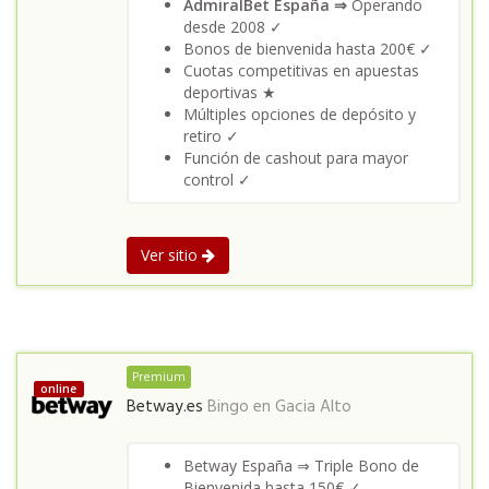
AdmiralBet España ⇒
Operando
desde 2008 ✓
Bonos de bienvenida hasta 200€ ✓
Cuotas competitivas en apuestas
deportivas ★
Múltiples opciones de depósito y
retiro ✓
Función de cashout para mayor
control ✓
Ver sitio
Premium
online
Betway.es
Bingo en
Gacia Alto
Betway España ⇒ Triple Bono de
Bienvenida hasta 150€ ✓