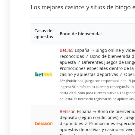
Los mejores casinos y sitios de bingo 
Casas de
Bono de bienvenida:
apuestas
Bet365
España ⇒ Bingo online y Vide
reconocidas ✓ Bono de bienvenida di
apuesta ✓ Diferentes juegos de Bing
Promociones especiales dentro de la 
casino y apuestas deportivas ✓ Ope
18+ (Publicidad) Juega con responsabilidad. El j
ingresa 5€ o más en tu cuenta y conseguirás un 
hasta 200€. Solo para clientes nuevos. Las ganan
apuesta. Es necesario registrarse. Se aplican las
Betsson
España ⇒ Bono de bienvenid
depósito (según condiciones) ✓ Juego
disponibles ✓ Promociones especiale
apuestas deportivas y casino en viv