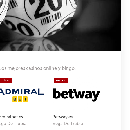
Los mejores casinos online y bingo:
online
online
dmiralbet.es
Betway.es
ega De Trubia
Vega De Trubia