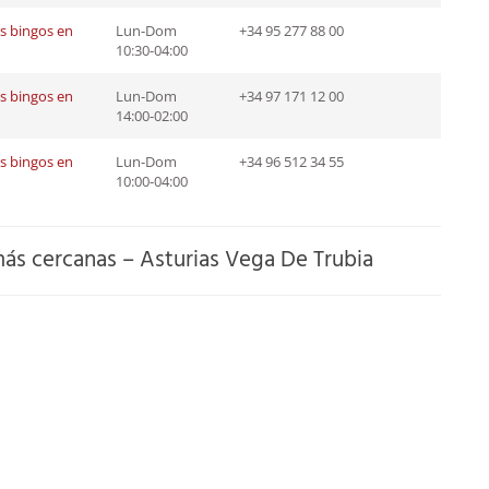
os bingos en
Lun-Dom
+34 95 277 88 00
10:30-04:00
os bingos en
Lun-Dom
+34 97 171 12 00
14:00-02:00
os bingos en
Lun-Dom
+34 96 512 34 55
10:00-04:00
ás cercanas – Asturias Vega De Trubia