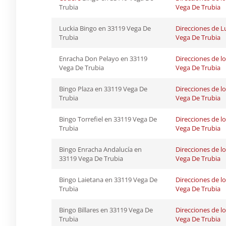
Trubia
Vega De Trubia
Luckia Bingo en 33119 Vega De
Direcciones de L
Trubia
Vega De Trubia
Enracha Don Pelayo en 33119
Direcciones de l
Vega De Trubia
Vega De Trubia
Bingo Plaza en 33119 Vega De
Direcciones de l
Trubia
Vega De Trubia
Bingo Torrefiel en 33119 Vega De
Direcciones de l
Trubia
Vega De Trubia
Bingo Enracha Andalucía en
Direcciones de l
33119 Vega De Trubia
Vega De Trubia
Bingo Laietana en 33119 Vega De
Direcciones de l
Trubia
Vega De Trubia
Bingo Billares en 33119 Vega De
Direcciones de l
Trubia
Vega De Trubia