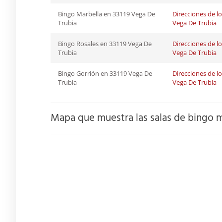
Bingo Marbella en 33119 Vega De
Direcciones de l
Trubia
Vega De Trubia
Bingo Rosales en 33119 Vega De
Direcciones de l
Trubia
Vega De Trubia
Bingo Gorrión en 33119 Vega De
Direcciones de l
Trubia
Vega De Trubia
Mapa que muestra las salas de bingo m