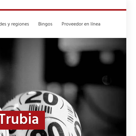
des y regiones
Bingos
Proveedor en línea
Trubia