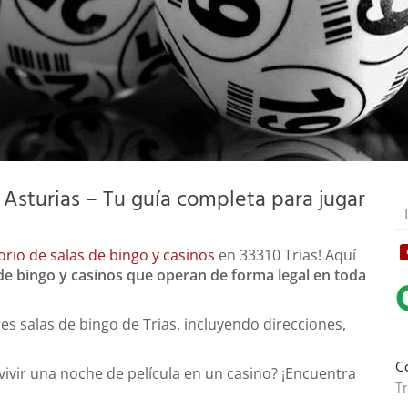
, Asturias – Tu guía completa para jugar
orio de salas de bingo y casinos
en 33310 Trias! Aquí
de bingo y casinos que operan de forma legal en toda
s salas de bingo de Trias, incluyendo direcciones,
C
vivir una noche de película en un casino? ¡Encuentra
Tr