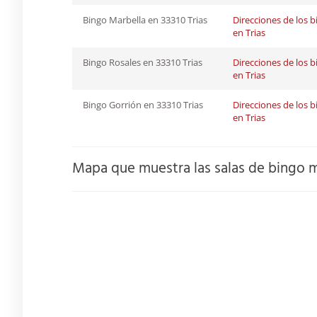
Bingo Marbella en 33310 Trias
Direcciones de los 
en Trias
Bingo Rosales en 33310 Trias
Direcciones de los 
en Trias
Bingo Gorrión en 33310 Trias
Direcciones de los 
en Trias
Mapa que muestra las salas de bingo m