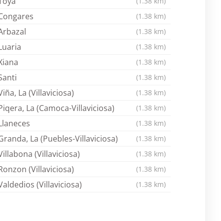
Toya
(1.38 km)
Congares
(1.38 km)
Arbazal
(1.38 km)
Luaria
(1.38 km)
Xiana
(1.38 km)
Santi
(1.38 km)
Viña, La (Villaviciosa)
(1.38 km)
Piqera, La (Camoca-Villaviciosa)
(1.38 km)
Llaneces
(1.38 km)
Granda, La (Puebles-Villaviciosa)
(1.38 km)
Villabona (Villaviciosa)
(1.38 km)
Ronzon (Villaviciosa)
(1.38 km)
Valdedios (Villaviciosa)
(1.38 km)