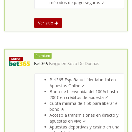
métodos de pago seguros ✓
Ver sitio
Premium
online
Bet365
Bingo en
Soto De Dueñas
Bet365 España ⇒ Líder Mundial en
Apuestas Online ✓
Bono de bienvenida del 100% hasta
200€ en créditos de apuesta ✓
Cuota mínima de 1.50 para liberar el
bono ★
Acceso a transmisiones en directo y
apuestas en vivo ✓
Apuestas deportivas y casino en una