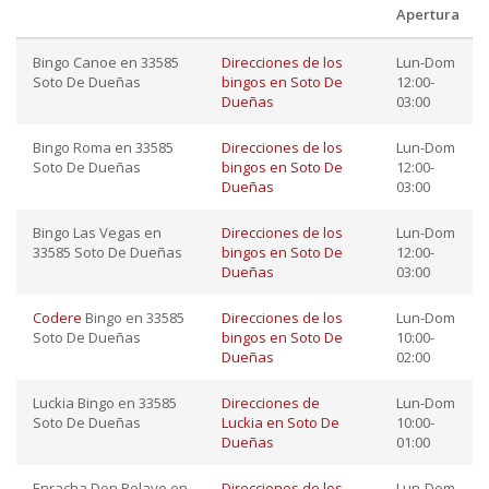
Apertura
Bingo Canoe en 33585
Direcciones de los
Lun-Dom
Soto De Dueñas
bingos en Soto De
12:00-
Dueñas
03:00
Bingo Roma en 33585
Direcciones de los
Lun-Dom
Soto De Dueñas
bingos en Soto De
12:00-
Dueñas
03:00
Bingo Las Vegas en
Direcciones de los
Lun-Dom
33585 Soto De Dueñas
bingos en Soto De
12:00-
Dueñas
03:00
Codere
Bingo en 33585
Direcciones de los
Lun-Dom
Soto De Dueñas
bingos en Soto De
10:00-
Dueñas
02:00
Luckia Bingo en 33585
Direcciones de
Lun-Dom
Soto De Dueñas
Luckia en Soto De
10:00-
Dueñas
01:00
Enracha Don Pelayo en
Direcciones de los
Lun-Dom