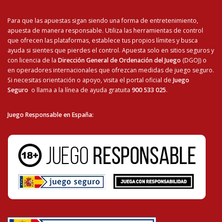
Para que las apuestas sigan siendo una forma de entretenimiento,
apuesta de manera responsable. Utiliza las herramientas de control
que ofrecen las plataformas, establece tus propios límites y busca
ayuda si sientes que pierdes el control. Apuesta solo en sitios seguros y
con licencia de la
Dirección General de Ordenación del Juego
(DGOJ) o
en operadores internacionales que ofrezcan medidas de juego seguro.
Si necesitas orientación o apoyo, visita el portal oficial de
Juego
Seguro
o llama a la línea de ayuda gratuita
900 533 025
.
Juego Responsable en España
: