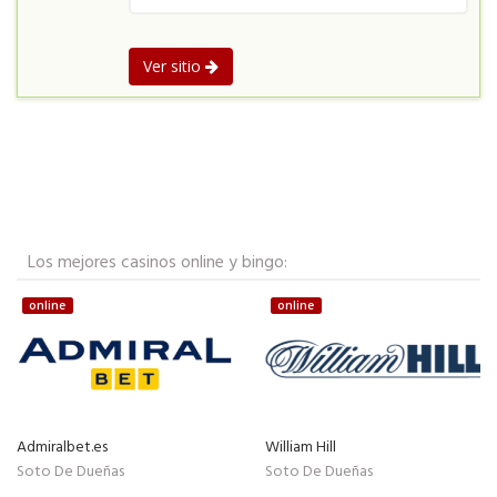
Ver sitio
Los mejores casinos online y bingo:
online
online
Admiralbet.es
William Hill
Soto De Dueñas
Soto De Dueñas