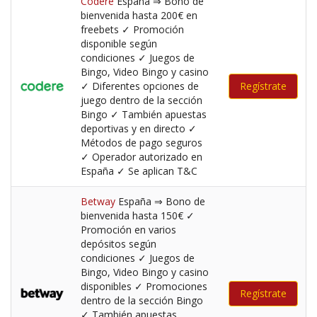
Codere
España ⇒ Bono de
bienvenida hasta 200€ en
freebets ✓ Promoción
disponible según
condiciones ✓ Juegos de
Bingo, Video Bingo y casino
✓ Diferentes opciones de
Regístrate
juego dentro de la sección
Bingo ✓ También apuestas
deportivas y en directo ✓
Métodos de pago seguros
✓ Operador autorizado en
España ✓ Se aplican T&C
Betway
España ⇒ Bono de
bienvenida hasta 150€ ✓
Promoción en varios
depósitos según
condiciones ✓ Juegos de
Bingo, Video Bingo y casino
disponibles ✓ Promociones
Regístrate
dentro de la sección Bingo
✓ También apuestas