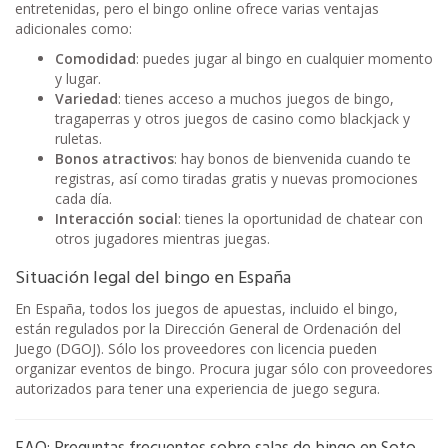
entretenidas, pero el bingo online ofrece varias ventajas
adicionales como:
Comodidad
: puedes jugar al bingo en cualquier momento
y lugar.
Variedad
: tienes acceso a muchos juegos de bingo,
tragaperras y otros juegos de casino como blackjack y
ruletas.
Bonos atractivos
: hay bonos de bienvenida cuando te
registras, así como tiradas gratis y nuevas promociones
cada día.
Interacción social
: tienes la oportunidad de chatear con
otros jugadores mientras juegas.
Situación legal del bingo en España
En España, todos los juegos de apuestas, incluido el bingo,
están regulados por la Dirección General de Ordenación del
Juego (DGOJ). Sólo los proveedores con licencia pueden
organizar eventos de bingo. Procura jugar sólo con proveedores
autorizados para tener una experiencia de juego segura.