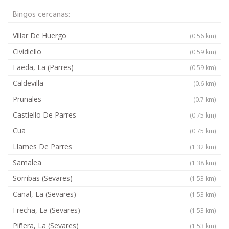
Bingos cercanas:
Villar De Huergo
(0.56 km)
Cividiello
(0.59 km)
Faeda, La (Parres)
(0.59 km)
Caldevilla
(0.6 km)
Prunales
(0.7 km)
Castiello De Parres
(0.75 km)
Cua
(0.75 km)
Llames De Parres
(1.32 km)
Samalea
(1.38 km)
Sorribas (Sevares)
(1.53 km)
Canal, La (Sevares)
(1.53 km)
Frecha, La (Sevares)
(1.53 km)
Piñera, La (Sevares)
(1.53 km)