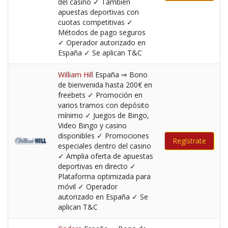
del casino ✓ También
apuestas deportivas con
cuotas competitivas ✓
Métodos de pago seguros
✓ Operador autorizado en
España ✓ Se aplican T&C
William Hill
España ⇒ Bono
de bienvenida hasta 200€ en
freebets ✓ Promoción en
varios tramos con depósito
mínimo ✓ Juegos de Bingo,
Video Bingo y casino
disponibles ✓ Promociones
Regístrate
especiales dentro del casino
✓ Amplia oferta de apuestas
deportivas en directo ✓
Plataforma optimizada para
móvil ✓ Operador
autorizado en España ✓ Se
aplican T&C