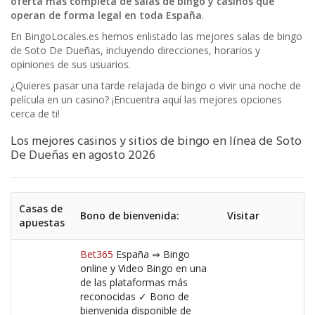
oferta más completa de salas de bingo y casinos que
operan de forma legal en toda España
.
En BingoLocales.es hemos enlistado las mejores salas de bingo
de Soto De Dueñas, incluyendo direcciones, horarios y
opiniones de sus usuarios.
¿Quieres pasar una tarde relajada de bingo o vivir una noche de
película en un casino? ¡Encuentra aquí las mejores opciones
cerca de ti!
Los mejores casinos y sitios de bingo en línea de Soto
De Dueñas en agosto 2026
Casas de
Bono de bienvenida:
Visitar
apuestas
Bet365
España ⇒ Bingo
online y Video Bingo en una
de las plataformas más
reconocidas ✓ Bono de
bienvenida disponible de