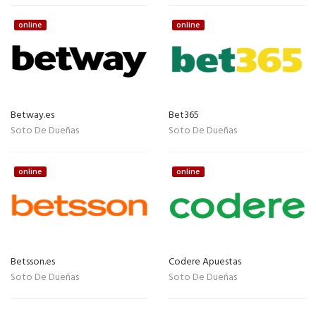
online
online
Betway.es
Bet365
Soto De Dueñas
Soto De Dueñas
online
online
Betsson.es
Codere Apuestas
Soto De Dueñas
Soto De Dueñas