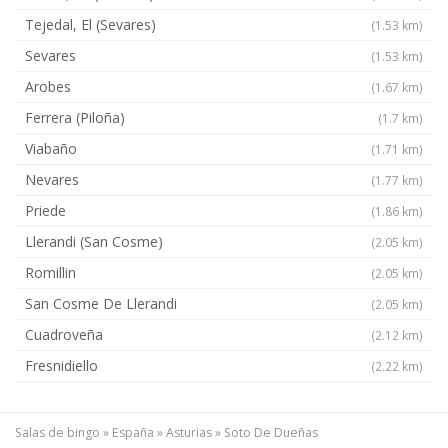
Tejedal, El (Sevares)
(1.53 km)
Sevares
(1.53 km)
Arobes
(1.67 km)
Ferrera (Piloña)
(1.7 km)
Viabaño
(1.71 km)
Nevares
(1.77 km)
Priede
(1.86 km)
Llerandi (San Cosme)
(2.05 km)
Romillin
(2.05 km)
San Cosme De Llerandi
(2.05 km)
Cuadroveña
(2.12 km)
Fresnidiello
(2.22 km)
Salas de bingo
»
España
»
Asturias
»
Soto De Dueñas