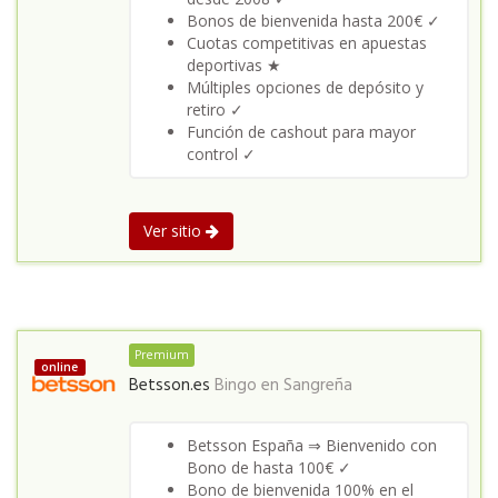
Bonos de bienvenida hasta 200€ ✓
Cuotas competitivas en apuestas
deportivas ★
Múltiples opciones de depósito y
retiro ✓
Función de cashout para mayor
control ✓
Ver sitio
Premium
online
Betsson.es
Bingo en
Sangreña
Betsson España ⇒ Bienvenido con
Bono de hasta 100€ ✓
Bono de bienvenida 100% en el