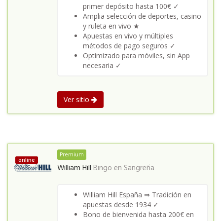
primer depósito hasta 100€ ✓
Amplia selección de deportes, casino
y ruleta en vivo ★
Apuestas en vivo y múltiples
métodos de pago seguros ✓
Optimizado para móviles, sin App
necesaria ✓
Ver sitio
Premium
online
William Hill
Bingo en
Sangreña
William Hill España ⇒ Tradición en
apuestas desde 1934 ✓
Bono de bienvenida hasta 200€ en