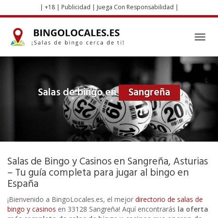
Skip
| +18 | Publicidad | Juega Con Responsabilidad |
to
main
content
Toggl
navig
Salas de bingo en
Sangreña
Salas de Bingo y Casinos en Sangreña, Asturias
– Tu guía completa para jugar al bingo en
España
¡Bienvenido a BingoLocales.es, el mejor
directorio de salas de
bingo y casinos
en 33128 Sangreña! Aquí encontrarás
la oferta