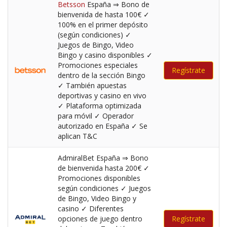
Betsson
España ⇒ Bono de
bienvenida de hasta 100€ ✓
100% en el primer depósito
(según condiciones) ✓
Juegos de Bingo, Video
Bingo y casino disponibles ✓
Promociones especiales
Regístrate
dentro de la sección Bingo
✓ También apuestas
deportivas y casino en vivo
✓ Plataforma optimizada
para móvil ✓ Operador
autorizado en España ✓ Se
aplican T&C
AdmiralBet España ⇒ Bono
de bienvenida hasta 200€ ✓
Promociones disponibles
según condiciones ✓ Juegos
de Bingo, Video Bingo y
casino ✓ Diferentes
opciones de juego dentro
Regístrate