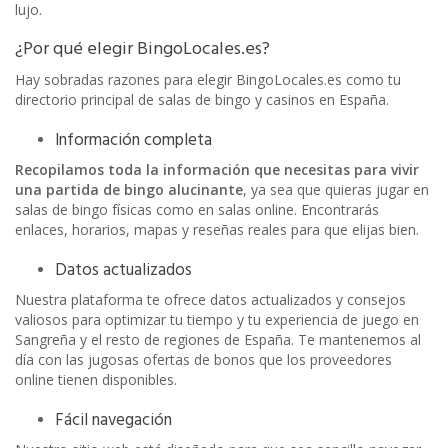
lujo.
¿Por qué elegir BingoLocales.es?
Hay sobradas razones para elegir BingoLocales.es como tu
directorio principal de salas de bingo y casinos en España.
Información completa
Recopilamos toda la información que necesitas para vivir
una partida de bingo alucinante
, ya sea que quieras jugar en
salas de bingo físicas como en salas online. Encontrarás
enlaces, horarios, mapas y reseñas reales para que elijas bien.
Datos actualizados
Nuestra plataforma te ofrece datos actualizados y consejos
valiosos para optimizar tu tiempo y tu experiencia de juego en
Sangreña y el resto de regiones de España. Te mantenemos al
día con las jugosas ofertas de bonos que los proveedores
online tienen disponibles.
Fácil navegación