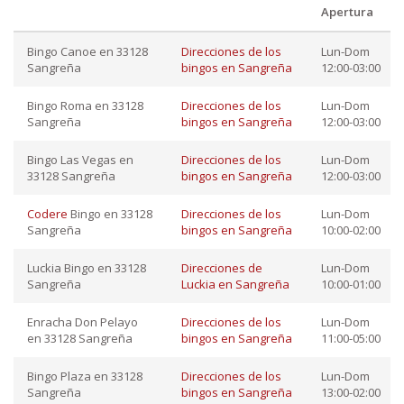
Apertura
Bingo Canoe en 33128
Direcciones de los
Lun-Dom
Sangreña
bingos en Sangreña
12:00-03:00
Bingo Roma en 33128
Direcciones de los
Lun-Dom
Sangreña
bingos en Sangreña
12:00-03:00
Bingo Las Vegas en
Direcciones de los
Lun-Dom
33128 Sangreña
bingos en Sangreña
12:00-03:00
Codere
Bingo en 33128
Direcciones de los
Lun-Dom
Sangreña
bingos en Sangreña
10:00-02:00
Luckia Bingo en 33128
Direcciones de
Lun-Dom
Sangreña
Luckia en Sangreña
10:00-01:00
Enracha Don Pelayo
Direcciones de los
Lun-Dom
en 33128 Sangreña
bingos en Sangreña
11:00-05:00
Bingo Plaza en 33128
Direcciones de los
Lun-Dom
Sangreña
bingos en Sangreña
13:00-02:00