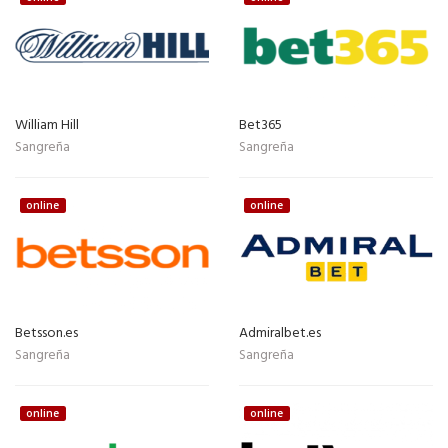
William Hill
Bet365
Sangreña
Sangreña
online
online
Betsson.es
Admiralbet.es
Sangreña
Sangreña
online
online