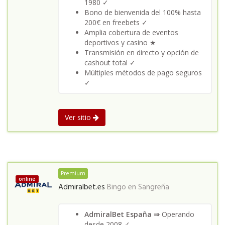
1980 ✓
Bono de bienvenida del 100% hasta
200€ en freebets ✓
Amplia cobertura de eventos
deportivos y casino ★
Transmisión en directo y opción de
cashout total ✓
Múltiples métodos de pago seguros
✓
Ver sitio
Premium
online
Admiralbet.es
Bingo en
Sangreña
AdmiralBet España ⇒
Operando
desde 2008 ✓