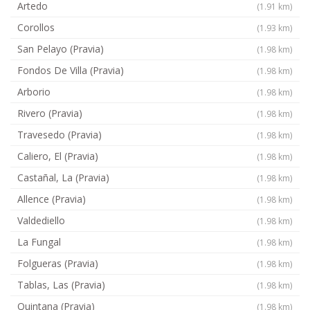
Artedo
(1.91 km)
Corollos
(1.93 km)
San Pelayo (Pravia)
(1.98 km)
Fondos De Villa (Pravia)
(1.98 km)
Arborio
(1.98 km)
Rivero (Pravia)
(1.98 km)
Travesedo (Pravia)
(1.98 km)
Caliero, El (Pravia)
(1.98 km)
Castañal, La (Pravia)
(1.98 km)
Allence (Pravia)
(1.98 km)
Valdediello
(1.98 km)
La Fungal
(1.98 km)
Folgueras (Pravia)
(1.98 km)
Tablas, Las (Pravia)
(1.98 km)
Quintana (Pravia)
(1.98 km)