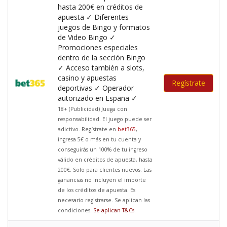
hasta 200€ en créditos de
apuesta ✓ Diferentes
juegos de Bingo y formatos
de Video Bingo ✓
Promociones especiales
dentro de la sección Bingo
✓ Acceso también a slots,
casino y apuestas
Regístrate
deportivas ✓ Operador
autorizado en España ✓
18+ (Publicidad) Juega con
responsabilidad. El juego puede ser
adictivo. Regístrate en
bet365
,
ingresa 5€ o más en tu cuenta y
conseguirás un 100% de tu ingreso
válido en créditos de apuesta, hasta
200€. Solo para clientes nuevos. Las
ganancias no incluyen el importe
de los créditos de apuesta. Es
necesario registrarse. Se aplican las
condiciones.
Se aplican T&Cs
.