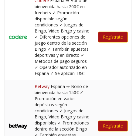
Codere
España ⇒ Bono de
bienvenida hasta 200€ en
freebets ✓ Promoción
disponible según
condiciones ✓ Juegos de
Bingo, Video Bingo y casino
✓ Diferentes opciones de
Regístrate
juego dentro de la sección
Bingo ✓ También apuestas
deportivas y en directo ✓
Métodos de pago seguros
✓ Operador autorizado en
España ✓ Se aplican T&C
Betway
España ⇒ Bono de
bienvenida hasta 150€ ✓
Promoción en varios
depósitos según
condiciones ✓ Juegos de
Bingo, Video Bingo y casino
disponibles ✓ Promociones
Regístrate
dentro de la sección Bingo
✓ También apuestas