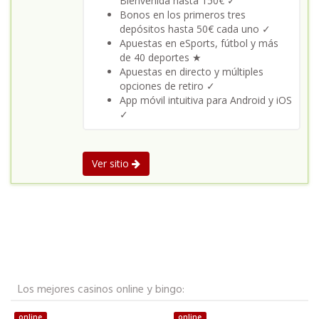
Bienvenida hasta 150€ ✓
Bonos en los primeros tres
depósitos hasta 50€ cada uno ✓
Apuestas en eSports, fútbol y más
de 40 deportes ★
Apuestas en directo y múltiples
opciones de retiro ✓
App móvil intuitiva para Android y iOS
✓
Ver sitio
Los mejores casinos online y bingo:
online
online