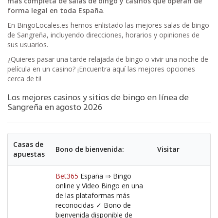
más completa de salas de bingo y casinos que operan de
forma legal en toda España
.
En BingoLocales.es hemos enlistado las mejores salas de bingo
de Sangreña, incluyendo direcciones, horarios y opiniones de
sus usuarios.
¿Quieres pasar una tarde relajada de bingo o vivir una noche de
película en un casino? ¡Encuentra aquí las mejores opciones
cerca de ti!
Los mejores casinos y sitios de bingo en línea de
Sangreña en agosto 2026
Casas de
Bono de bienvenida:
Visitar
apuestas
Bet365
España ⇒ Bingo
online y Video Bingo en una
de las plataformas más
reconocidas ✓ Bono de
bienvenida disponible de