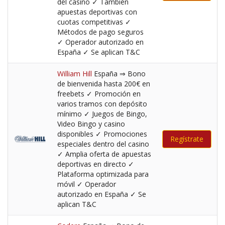
del casino ✓ También
apuestas deportivas con
cuotas competitivas ✓
Métodos de pago seguros
✓ Operador autorizado en
España ✓ Se aplican T&C
William Hill
España ⇒ Bono
de bienvenida hasta 200€ en
freebets ✓ Promoción en
varios tramos con depósito
mínimo ✓ Juegos de Bingo,
Video Bingo y casino
disponibles ✓ Promociones
Regístrate
especiales dentro del casino
✓ Amplia oferta de apuestas
deportivas en directo ✓
Plataforma optimizada para
móvil ✓ Operador
autorizado en España ✓ Se
aplican T&C