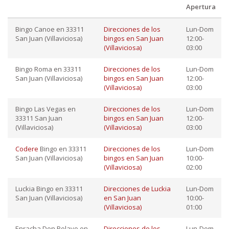
Apertura
Bingo Canoe en 33311
Direcciones de los
Lun-Dom
San Juan (Villaviciosa)
bingos en San Juan
12:00-
(Villaviciosa)
03:00
Bingo Roma en 33311
Direcciones de los
Lun-Dom
San Juan (Villaviciosa)
bingos en San Juan
12:00-
(Villaviciosa)
03:00
Bingo Las Vegas en
Direcciones de los
Lun-Dom
33311 San Juan
bingos en San Juan
12:00-
(Villaviciosa)
(Villaviciosa)
03:00
Codere
Bingo en 33311
Direcciones de los
Lun-Dom
San Juan (Villaviciosa)
bingos en San Juan
10:00-
(Villaviciosa)
02:00
Luckia Bingo en 33311
Direcciones de Luckia
Lun-Dom
San Juan (Villaviciosa)
en San Juan
10:00-
(Villaviciosa)
01:00
Enracha Don Pelayo en
Direcciones de los
Lun-Dom