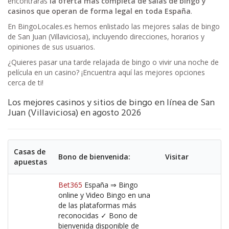
encontrarás
la oferta más completa de salas de bingo y
casinos que operan de forma legal en toda España
.
En BingoLocales.es hemos enlistado las mejores salas de bingo
de San Juan (Villaviciosa), incluyendo direcciones, horarios y
opiniones de sus usuarios.
¿Quieres pasar una tarde relajada de bingo o vivir una noche de
película en un casino? ¡Encuentra aquí las mejores opciones
cerca de ti!
Los mejores casinos y sitios de bingo en línea de San
Juan (Villaviciosa) en agosto 2026
Casas de
Bono de bienvenida:
Visitar
apuestas
Bet365
España ⇒ Bingo
online y Video Bingo en una
de las plataformas más
reconocidas ✓ Bono de
bienvenida disponible de