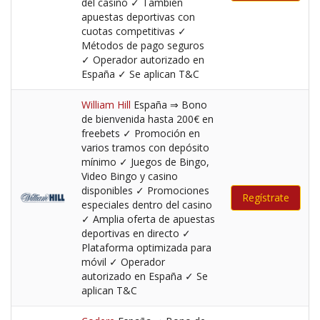
del casino ✓ También
apuestas deportivas con
cuotas competitivas ✓
Métodos de pago seguros
✓ Operador autorizado en
España ✓ Se aplican T&C
William Hill
España ⇒ Bono
de bienvenida hasta 200€ en
freebets ✓ Promoción en
varios tramos con depósito
mínimo ✓ Juegos de Bingo,
Video Bingo y casino
disponibles ✓ Promociones
Regístrate
especiales dentro del casino
✓ Amplia oferta de apuestas
deportivas en directo ✓
Plataforma optimizada para
móvil ✓ Operador
autorizado en España ✓ Se
aplican T&C