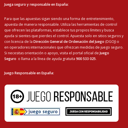
Juega seguro y responsable en España:
Para que las apuestas sigan siendo una forma de entretenimiento,
apuesta de manera responsable. Utiliza las herramientas de control
que ofrecen las plataformas, establece tus propios límites y busca
ayuda si sientes que pierdes el control. Apuesta solo en sitios seguros y
con licencia de la
Dirección General de Ordenación del Juego
(DGOJ) o
en operadores internacionales que ofrezcan medidas de juego seguro.
Si necesitas orientación o apoyo, visita el portal oficial de
Juego
Seguro
o llama a la línea de ayuda gratuita
900 533 025
.
Juego Responsable en España
: