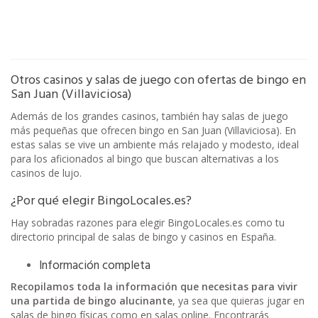
Otros casinos y salas de juego con ofertas de bingo en
San Juan (Villaviciosa)
Además de los grandes casinos, también hay salas de juego
más pequeñas que ofrecen bingo en San Juan (Villaviciosa). En
estas salas se vive un ambiente más relajado y modesto, ideal
para los aficionados al bingo que buscan alternativas a los
casinos de lujo.
¿Por qué elegir BingoLocales.es?
Hay sobradas razones para elegir BingoLocales.es como tu
directorio principal de salas de bingo y casinos en España.
Información completa
Recopilamos toda la información que necesitas para vivir
una partida de bingo alucinante
, ya sea que quieras jugar en
salas de bingo físicas como en salas online. Encontrarás