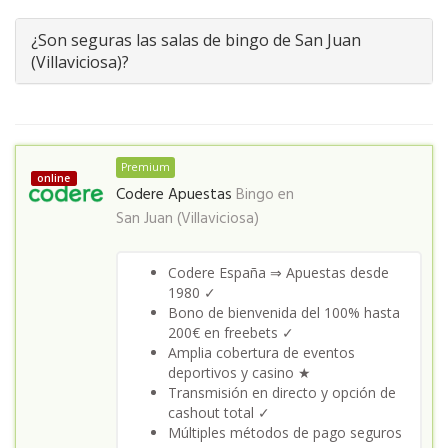
¿Son seguras las salas de bingo de San Juan
(Villaviciosa)?
Premium
online
Codere Apuestas
Bingo en
San Juan (Villaviciosa)
Codere España ⇒ Apuestas desde
1980 ✓
Bono de bienvenida del 100% hasta
200€ en freebets ✓
Amplia cobertura de eventos
deportivos y casino ★
Transmisión en directo y opción de
cashout total ✓
Múltiples métodos de pago seguros