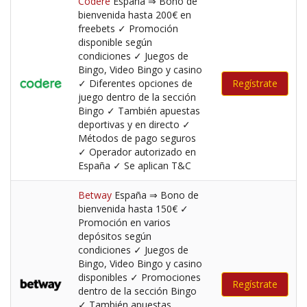
Codere
España ⇒ Bono de
bienvenida hasta 200€ en
freebets ✓ Promoción
disponible según
condiciones ✓ Juegos de
Bingo, Video Bingo y casino
✓ Diferentes opciones de
Regístrate
juego dentro de la sección
Bingo ✓ También apuestas
deportivas y en directo ✓
Métodos de pago seguros
✓ Operador autorizado en
España ✓ Se aplican T&C
Betway
España ⇒ Bono de
bienvenida hasta 150€ ✓
Promoción en varios
depósitos según
condiciones ✓ Juegos de
Bingo, Video Bingo y casino
disponibles ✓ Promociones
Regístrate
dentro de la sección Bingo
✓ También apuestas