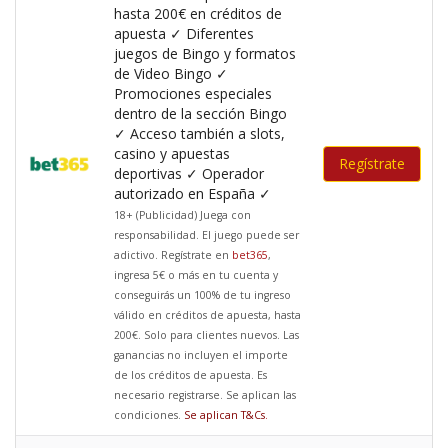
hasta 200€ en créditos de
apuesta ✓ Diferentes
juegos de Bingo y formatos
de Video Bingo ✓
Promociones especiales
dentro de la sección Bingo
✓ Acceso también a slots,
casino y apuestas
Regístrate
deportivas ✓ Operador
autorizado en España ✓
18+ (Publicidad) Juega con
responsabilidad. El juego puede ser
adictivo. Regístrate en
bet365
,
ingresa 5€ o más en tu cuenta y
conseguirás un 100% de tu ingreso
válido en créditos de apuesta, hasta
200€. Solo para clientes nuevos. Las
ganancias no incluyen el importe
de los créditos de apuesta. Es
necesario registrarse. Se aplican las
condiciones.
Se aplican T&Cs
.