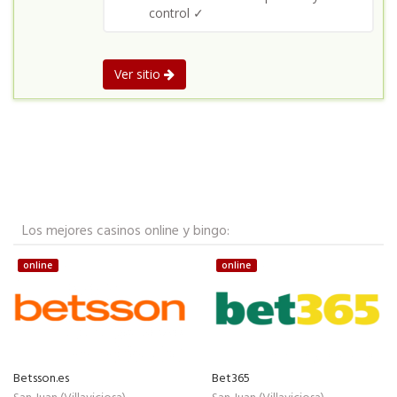
control ✓
Ver sitio
Los mejores casinos online y bingo:
online
online
Betsson.es
Bet365