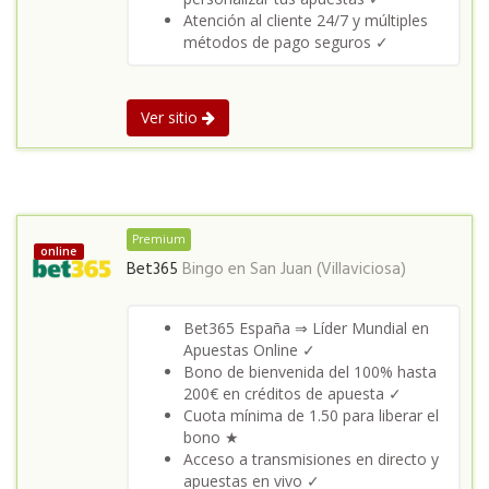
Atención al cliente 24/7 y múltiples
métodos de pago seguros ✓
Ver sitio
Premium
online
Bet365
Bingo en
San Juan (Villaviciosa)
Bet365 España ⇒ Líder Mundial en
Apuestas Online ✓
Bono de bienvenida del 100% hasta
200€ en créditos de apuesta ✓
Cuota mínima de 1.50 para liberar el
bono ★
Acceso a transmisiones en directo y
apuestas en vivo ✓