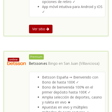
opciones de retiro ✓
App móvil intuitiva para Android y iOS
✓
Ver sitio
Premium
online
Betsson.es
Bingo en
San Juan (Villaviciosa)
Betsson España ⇒ Bienvenido con
Bono de hasta 100€ ✓
Bono de bienvenida 100% en el
primer depósito hasta 100€ ✓
Amplia selección de deportes, casino
y ruleta en vivo ★
Apuestas en vivo y múltiples