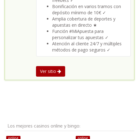
freebets ✓
Bonificación en varios tramos con
depósito mínimo de 10€ ✓
Amplia cobertura de deportes y
apuestas en directo ★
Función #MiApuesta para
personalizar tus apuestas ✓
Atención al cliente 24/7 y múltiples
métodos de pago seguros ✓
Ver sitio
Los mejores casinos online y bingo:
online
online