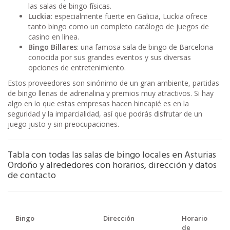
las salas de bingo físicas.
Luckia
: especialmente fuerte en Galicia, Luckia ofrece
tanto bingo como un completo catálogo de juegos de
casino en línea.
Bingo Billares
: una famosa sala de bingo de Barcelona
conocida por sus grandes eventos y sus diversas
opciones de entretenimiento.
Estos proveedores son sinónimo de un gran ambiente, partidas
de bingo llenas de adrenalina y premios muy atractivos. Si hay
algo en lo que estas empresas hacen hincapié es en la
seguridad y la imparcialidad, así que podrás disfrutar de un
juego justo y sin preocupaciones.
Tabla con todas las salas de bingo locales en Asturias
Ordoño y alrededores con horarios, dirección y datos
de contacto
Bingo
Dirección
Horario
de