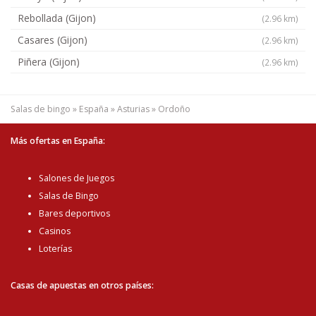
Rebollada (Gijon)
(2.96 km)
Casares (Gijon)
(2.96 km)
Piñera (Gijon)
(2.96 km)
Salas de bingo
»
España
»
Asturias
»
Ordoño
Más ofertas en España:
Salones de Juegos
Salas de Bingo
Bares deportivos
Casinos
Loterías
Casas de apuestas en otros países: