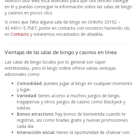
Nuestro sitio web está diseñado para que sea sencillo navegar
en él y puedas conseguir la información sobre las salas de bingo
y casinos en pocos clics.
Si crees que falta alguna sala de bingo en Ordoño 33192 –
43.4451/-5.7587, ponte en contacto con nosotros haciendo clic
en
Contacto
y estaremos encantados de añadirla.
Ventajas de las salas de bingo y casinos en línea
Las salas de bingo locales por lo general son súper
entretenidas, pero el bingo online ofrece varias ventajas
adicionales como:
Comodidad
: puedes jugar al bingo en cualquier momento
y lugar.
Variedad
: tienes acceso a muchos juegos de bingo,
tragaperras y otros juegos de casino como blackjack y
ruletas.
Bonos atractivos
: hay bonos de bienvenida cuando te
registras, así como tiradas gratis y nuevas promociones
cada día.
Interacción social
: tienes la oportunidad de chatear con