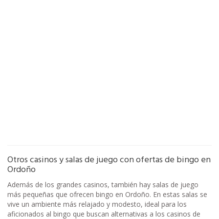
Otros casinos y salas de juego con ofertas de bingo en
Ordoño
Además de los grandes casinos, también hay salas de juego
más pequeñas que ofrecen bingo en Ordoño. En estas salas se
vive un ambiente más relajado y modesto, ideal para los
aficionados al bingo que buscan alternativas a los casinos de