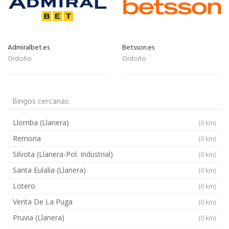
Admiralbet.es
Betsson.es
Ordoño
Ordoño
Bingos cercanas:
Llomba (Llanera)
(0 km)
Remoria
(0 km)
Silvota (Llanera-Pol. Industrial)
(0 km)
Santa Eulalia (Llanera)
(0 km)
Lotero
(0 km)
Venta De La Puga
(0 km)
Pruvia (Llanera)
(0 km)