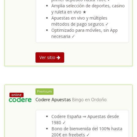
Amplia selección de deportes, casino
y ruleta en vivo ★
Apuestas en vivo y múltiples
métodos de pago seguros ✓
Optimizado para móviles, sin App
necesaria ✓
Ver sitio
Premium
online
Codere Apuestas
Bingo en
Ordoño
Codere España ⇒ Apuestas desde
1980 ✓
Bono de bienvenida del 100% hasta
200€ en freebets ✓