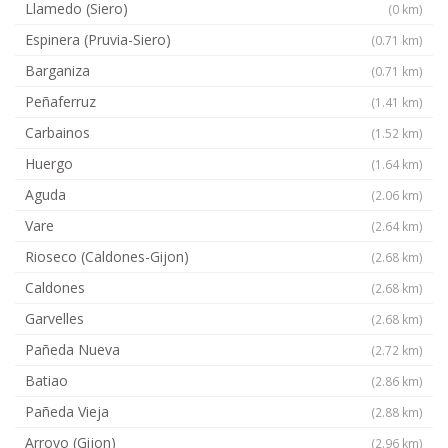
Llamedo (Siero)
(0 km)
Espinera (Pruvia-Siero)
(0.71 km)
Barganiza
(0.71 km)
Peñaferruz
(1.41 km)
Carbainos
(1.52 km)
Huergo
(1.64 km)
Aguda
(2.06 km)
Vare
(2.64 km)
Rioseco (Caldones-Gijon)
(2.68 km)
Caldones
(2.68 km)
Garvelles
(2.68 km)
Pañeda Nueva
(2.72 km)
Batiao
(2.86 km)
Pañeda Vieja
(2.88 km)
Arroyo (Gijon)
(2.96 km)