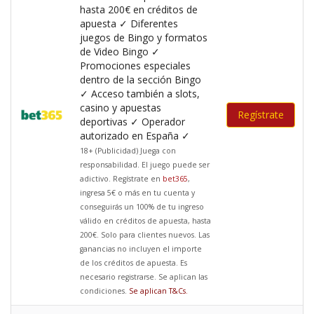
hasta 200€ en créditos de
apuesta ✓ Diferentes
juegos de Bingo y formatos
de Video Bingo ✓
Promociones especiales
dentro de la sección Bingo
✓ Acceso también a slots,
casino y apuestas
Regístrate
deportivas ✓ Operador
autorizado en España ✓
18+ (Publicidad) Juega con
responsabilidad. El juego puede ser
adictivo. Regístrate en
bet365
,
ingresa 5€ o más en tu cuenta y
conseguirás un 100% de tu ingreso
válido en créditos de apuesta, hasta
200€. Solo para clientes nuevos. Las
ganancias no incluyen el importe
de los créditos de apuesta. Es
necesario registrarse. Se aplican las
condiciones.
Se aplican T&Cs
.