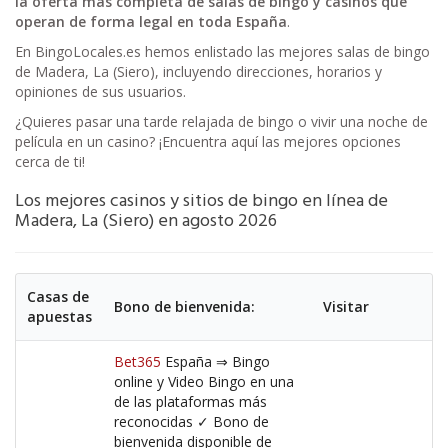
la oferta más completa de salas de bingo y casinos que
operan de forma legal en toda España
.
En BingoLocales.es hemos enlistado las mejores salas de bingo
de Madera, La (Siero), incluyendo direcciones, horarios y
opiniones de sus usuarios.
¿Quieres pasar una tarde relajada de bingo o vivir una noche de
película en un casino? ¡Encuentra aquí las mejores opciones
cerca de ti!
Los mejores casinos y sitios de bingo en línea de
Madera, La (Siero) en agosto 2026
Casas de
Bono de bienvenida:
Visitar
apuestas
Bet365
España ⇒ Bingo
online y Video Bingo en una
de las plataformas más
reconocidas ✓ Bono de
bienvenida disponible de