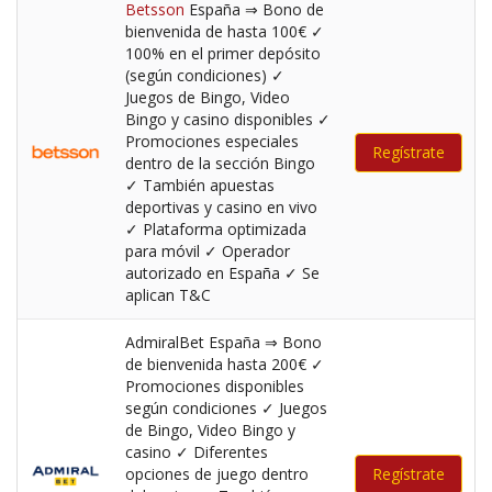
Betsson
España ⇒ Bono de
bienvenida de hasta 100€ ✓
100% en el primer depósito
(según condiciones) ✓
Juegos de Bingo, Video
Bingo y casino disponibles ✓
Promociones especiales
Regístrate
dentro de la sección Bingo
✓ También apuestas
deportivas y casino en vivo
✓ Plataforma optimizada
para móvil ✓ Operador
autorizado en España ✓ Se
aplican T&C
AdmiralBet España ⇒ Bono
de bienvenida hasta 200€ ✓
Promociones disponibles
según condiciones ✓ Juegos
de Bingo, Video Bingo y
casino ✓ Diferentes
opciones de juego dentro
Regístrate