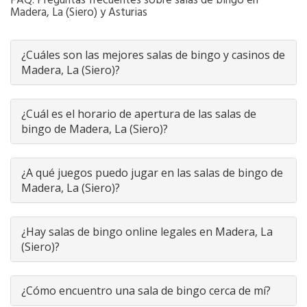
FAQ: Preguntas frecuentes sobre salas de bingo en
Madera, La (Siero) y Asturias
¿Cuáles son las mejores salas de bingo y casinos de
Madera, La (Siero)?
¿Cuál es el horario de apertura de las salas de
bingo de Madera, La (Siero)?
¿A qué juegos puedo jugar en las salas de bingo de
Madera, La (Siero)?
¿Hay salas de bingo online legales en Madera, La
(Siero)?
¿Cómo encuentro una sala de bingo cerca de mí?