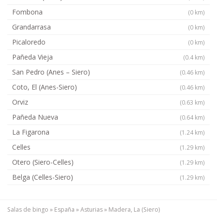
Fombona
(0 km)
Grandarrasa
(0 km)
Picaloredo
(0 km)
Pañeda Vieja
(0.4 km)
San Pedro (Anes – Siero)
(0.46 km)
Coto, El (Anes-Siero)
(0.46 km)
Orviz
(0.63 km)
Pañeda Nueva
(0.64 km)
La Figarona
(1.24 km)
Celles
(1.29 km)
Otero (Siero-Celles)
(1.29 km)
Belga (Celles-Siero)
(1.29 km)
Salas de bingo
»
España
»
Asturias
»
Madera, La (Siero)