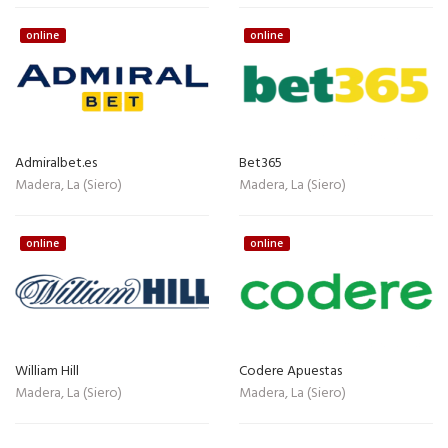
online
online
Admiralbet.es
Bet365
Madera, La (Siero)
Madera, La (Siero)
online
online
William Hill
Codere Apuestas
Madera, La (Siero)
Madera, La (Siero)