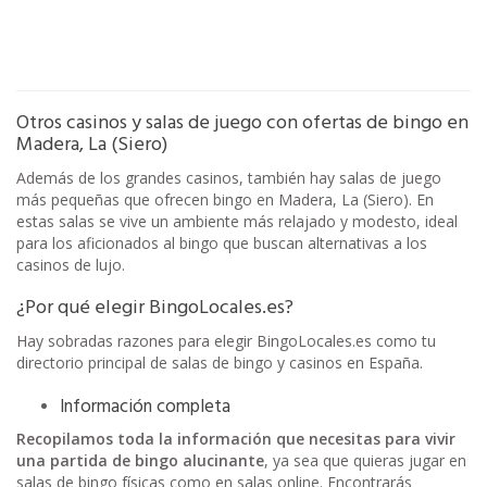
Otros casinos y salas de juego con ofertas de bingo en
Madera, La (Siero)
Además de los grandes casinos, también hay salas de juego
más pequeñas que ofrecen bingo en Madera, La (Siero). En
estas salas se vive un ambiente más relajado y modesto, ideal
para los aficionados al bingo que buscan alternativas a los
casinos de lujo.
¿Por qué elegir BingoLocales.es?
Hay sobradas razones para elegir BingoLocales.es como tu
directorio principal de salas de bingo y casinos en España.
Información completa
Recopilamos toda la información que necesitas para vivir
una partida de bingo alucinante
, ya sea que quieras jugar en
salas de bingo físicas como en salas online. Encontrarás