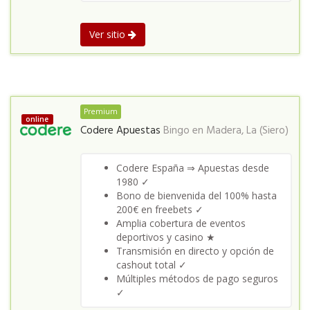
Ver sitio
Premium
online
Codere Apuestas
Bingo en
Madera, La (Siero)
Codere España ⇒ Apuestas desde
1980 ✓
Bono de bienvenida del 100% hasta
200€ en freebets ✓
Amplia cobertura de eventos
deportivos y casino ★
Transmisión en directo y opción de
cashout total ✓
Múltiples métodos de pago seguros
✓