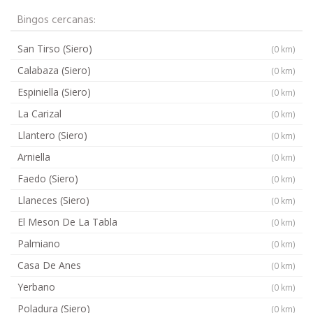
Bingos cercanas:
San Tirso (Siero)
(0 km)
Calabaza (Siero)
(0 km)
Espiniella (Siero)
(0 km)
La Carizal
(0 km)
Llantero (Siero)
(0 km)
Arniella
(0 km)
Faedo (Siero)
(0 km)
Llaneces (Siero)
(0 km)
El Meson De La Tabla
(0 km)
Palmiano
(0 km)
Casa De Anes
(0 km)
Yerbano
(0 km)
Poladura (Siero)
(0 km)