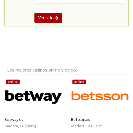
Ver sitio
Los mejores casinos online y bingo:
online
online
Betway.es
Betsson.es
Madera, La (Siero)
Madera, La (Siero)