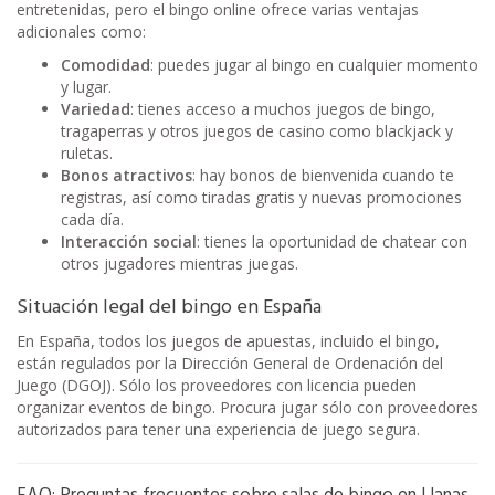
entretenidas, pero el bingo online ofrece varias ventajas
adicionales como:
Comodidad
: puedes jugar al bingo en cualquier momento
y lugar.
Variedad
: tienes acceso a muchos juegos de bingo,
tragaperras y otros juegos de casino como blackjack y
ruletas.
Bonos atractivos
: hay bonos de bienvenida cuando te
registras, así como tiradas gratis y nuevas promociones
cada día.
Interacción social
: tienes la oportunidad de chatear con
otros jugadores mientras juegas.
Situación legal del bingo en España
En España, todos los juegos de apuestas, incluido el bingo,
están regulados por la Dirección General de Ordenación del
Juego (DGOJ). Sólo los proveedores con licencia pueden
organizar eventos de bingo. Procura jugar sólo con proveedores
autorizados para tener una experiencia de juego segura.