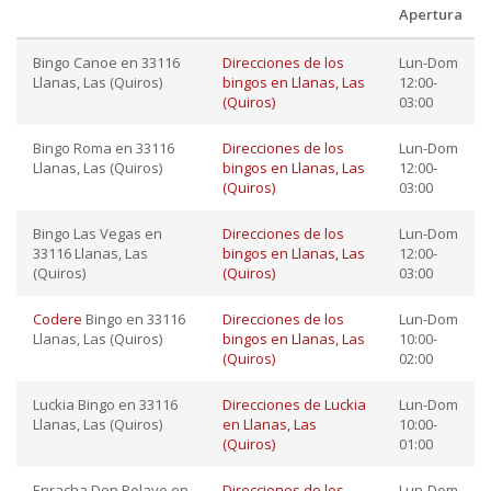
Apertura
Bingo Canoe en 33116
Direcciones de los
Lun-Dom
Llanas, Las (Quiros)
bingos en Llanas, Las
12:00-
(Quiros)
03:00
Bingo Roma en 33116
Direcciones de los
Lun-Dom
Llanas, Las (Quiros)
bingos en Llanas, Las
12:00-
(Quiros)
03:00
Bingo Las Vegas en
Direcciones de los
Lun-Dom
33116 Llanas, Las
bingos en Llanas, Las
12:00-
(Quiros)
(Quiros)
03:00
Codere
Bingo en 33116
Direcciones de los
Lun-Dom
Llanas, Las (Quiros)
bingos en Llanas, Las
10:00-
(Quiros)
02:00
Luckia Bingo en 33116
Direcciones de Luckia
Lun-Dom
Llanas, Las (Quiros)
en Llanas, Las
10:00-
(Quiros)
01:00
Enracha Don Pelayo en
Direcciones de los
Lun-Dom