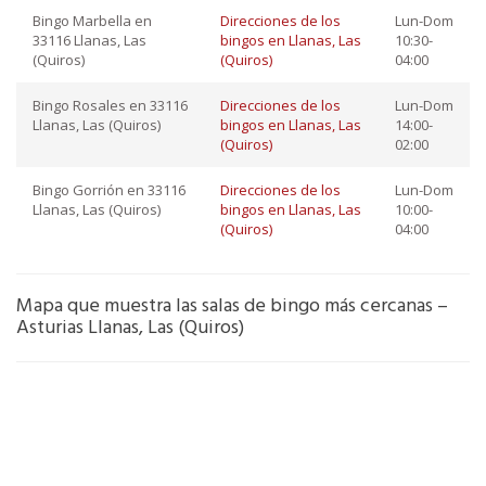
Bingo Marbella en
Direcciones de los
Lun-Dom
33116 Llanas, Las
bingos en Llanas, Las
10:30-
(Quiros)
(Quiros)
04:00
Bingo Rosales en 33116
Direcciones de los
Lun-Dom
Llanas, Las (Quiros)
bingos en Llanas, Las
14:00-
(Quiros)
02:00
Bingo Gorrión en 33116
Direcciones de los
Lun-Dom
Llanas, Las (Quiros)
bingos en Llanas, Las
10:00-
(Quiros)
04:00
Mapa que muestra las salas de bingo más cercanas –
Asturias Llanas, Las (Quiros)