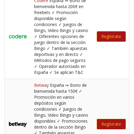
Codere
España ⇒ Bono de
bienvenida hasta 200€ en
freebets ✓ Promoción
disponible según
condiciones ✓ Juegos de
Bingo, Video Bingo y casino
✓ Diferentes opciones de
Regístrate
juego dentro de la sección
Bingo ✓ También apuestas
deportivas y en directo ✓
Métodos de pago seguros
✓ Operador autorizado en
España ✓ Se aplican T&C
Betway
España ⇒ Bono de
bienvenida hasta 150€ ✓
Promoción en varios
depósitos según
condiciones ✓ Juegos de
Bingo, Video Bingo y casino
disponibles ✓ Promociones
Regístrate
dentro de la sección Bingo
✓ También apuestas