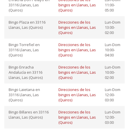
33116 Llanas, Las
bingos en Llanas, Las
11:00-
(Quiros)
(Quiros)
05:00
Bingo Plaza en 33116
Direcciones de los
Lun-Dom
Llanas, Las (Quiros)
bingos en Llanas, Las
13:00-
(Quiros)
02:00
Bingo Torrefiel en
Direcciones de los
Lun-Dom
33116 Llanas, Las
bingos en Llanas, Las
10:00-
(Quiros)
(Quiros)
04:00
Bingo Enracha
Direcciones de los
Lun-Dom
Andalucía en 33116
bingos en Llanas, Las
10:00-
Llanas, Las (Quiros)
(Quiros)
02:00
Bingo Laietana en
Direcciones de los
Lun-Dom
33116 Llanas, Las
bingos en Llanas, Las
12:00-
(Quiros)
(Quiros)
03:00
Bingo Billares en 33116
Direcciones de los
Lun-Dom
Llanas, Las (Quiros)
bingos en Llanas, Las
12:00-
(Quiros)
03:00