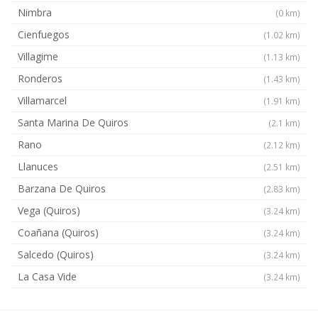
Nimbra
(0 km)
Cienfuegos
(1.02 km)
Villagime
(1.13 km)
Ronderos
(1.43 km)
Villamarcel
(1.91 km)
Santa Marina De Quiros
(2.1 km)
Rano
(2.12 km)
Llanuces
(2.51 km)
Barzana De Quiros
(2.83 km)
Vega (Quiros)
(3.24 km)
Coañana (Quiros)
(3.24 km)
Salcedo (Quiros)
(3.24 km)
La Casa Vide
(3.24 km)