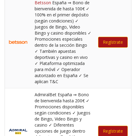
Betsson
España ⇒ Bono de
bienvenida de hasta 100€ ✓
100% en el primer depósito
(según condiciones) ✓
Juegos de Bingo, Video
Bingo y casino disponibles ✓
Promociones especiales
Regístrate
dentro de la sección Bingo
✓ También apuestas
deportivas y casino en vivo
✓ Plataforma optimizada
para móvil ✓ Operador
autorizado en España ✓ Se
aplican T&C
AdmiralBet España ⇒ Bono
de bienvenida hasta 200€ ✓
Promociones disponibles
según condiciones ✓ Juegos
de Bingo, Video Bingo y
casino ✓ Diferentes
opciones de juego dentro
Regístrate