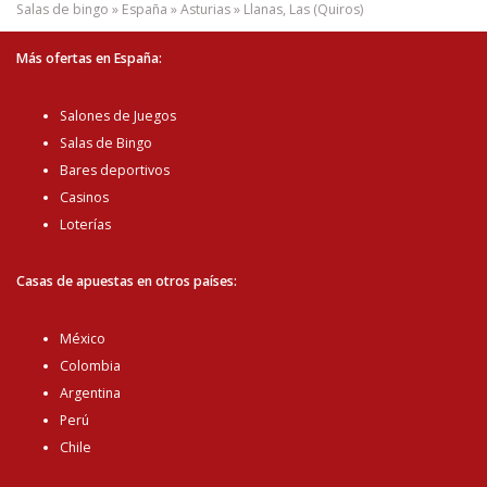
Salas de bingo
»
España
»
Asturias
»
Llanas, Las (Quiros)
Más ofertas en España:
Salones de Juegos
Salas de Bingo
Bares deportivos
Casinos
Loterías
Casas de apuestas en otros países:
México
Colombia
Argentina
Perú
Chile