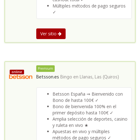
Múltiples métodos de pago seguros
✓
Ver sitio
Premium
online
Betsson.es
Bingo en
Llanas, Las (Quiros)
Betsson España ⇒ Bienvenido con
Bono de hasta 100€ ✓
Bono de bienvenida 100% en el
primer depósito hasta 100€ ✓
Amplia selección de deportes, casino
y ruleta en vivo ★
Apuestas en vivo y múltiples
métodos de pago seguros ✓