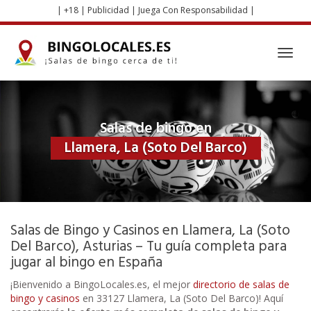
Skip
| +18 | Publicidad | Juega Con Responsabilidad |
to
main
content
Toggl
navig
Salas de bingo en
Llamera, La (Soto Del Barco)
Salas de Bingo y Casinos en Llamera, La (Soto
Del Barco), Asturias – Tu guía completa para
jugar al bingo en España
¡Bienvenido a BingoLocales.es, el mejor
directorio de salas de
bingo y casinos
en 33127 Llamera, La (Soto Del Barco)! Aquí