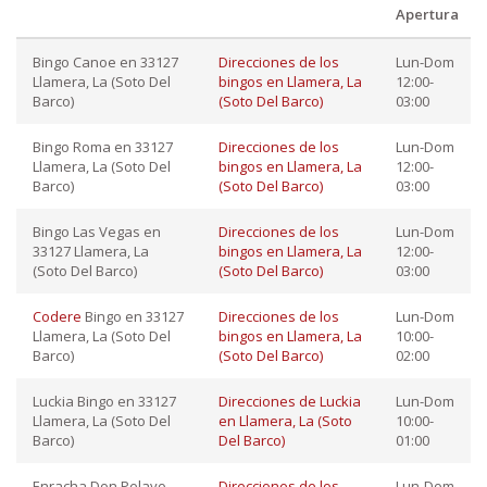
Apertura
Bingo Canoe en 33127
Direcciones de los
Lun-Dom
Llamera, La (Soto Del
bingos en Llamera, La
12:00-
Barco)
(Soto Del Barco)
03:00
Bingo Roma en 33127
Direcciones de los
Lun-Dom
Llamera, La (Soto Del
bingos en Llamera, La
12:00-
Barco)
(Soto Del Barco)
03:00
Bingo Las Vegas en
Direcciones de los
Lun-Dom
33127 Llamera, La
bingos en Llamera, La
12:00-
(Soto Del Barco)
(Soto Del Barco)
03:00
Codere
Bingo en 33127
Direcciones de los
Lun-Dom
Llamera, La (Soto Del
bingos en Llamera, La
10:00-
Barco)
(Soto Del Barco)
02:00
Luckia Bingo en 33127
Direcciones de Luckia
Lun-Dom
Llamera, La (Soto Del
en Llamera, La (Soto
10:00-
Barco)
Del Barco)
01:00
Enracha Don Pelayo
Direcciones de los
Lun-Dom