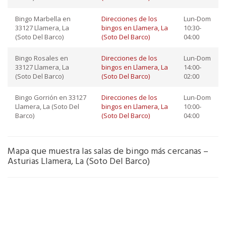
Bingo Marbella en
Direcciones de los
Lun-Dom
33127 Llamera, La
bingos en Llamera, La
10:30-
(Soto Del Barco)
(Soto Del Barco)
04:00
Bingo Rosales en
Direcciones de los
Lun-Dom
33127 Llamera, La
bingos en Llamera, La
14:00-
(Soto Del Barco)
(Soto Del Barco)
02:00
Bingo Gorrión en 33127
Direcciones de los
Lun-Dom
Llamera, La (Soto Del
bingos en Llamera, La
10:00-
Barco)
(Soto Del Barco)
04:00
Mapa que muestra las salas de bingo más cercanas –
Asturias Llamera, La (Soto Del Barco)