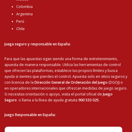
Colombia
Argentina
Perú
Chile
Juega seguro y responsable en España:
Para que las apuestas sigan siendo una forma de entretenimiento,
apuesta de manera responsable. Utiliza las herramientas de control
que ofrecen las plataformas, establece tus propios límites y busca
ayuda si sientes que pierdes el control. Apuesta solo en sitios seguros y
con licencia de la
Dirección General de Ordenación del Juego
(DGOJ) o
en operadores internacionales que ofrezcan medidas de juego seguro.
Si necesitas orientación o apoyo, visita el portal oficial de
Juego
Seguro
o llama a la línea de ayuda gratuita
900 533 025
.
Juego Responsable en España
: