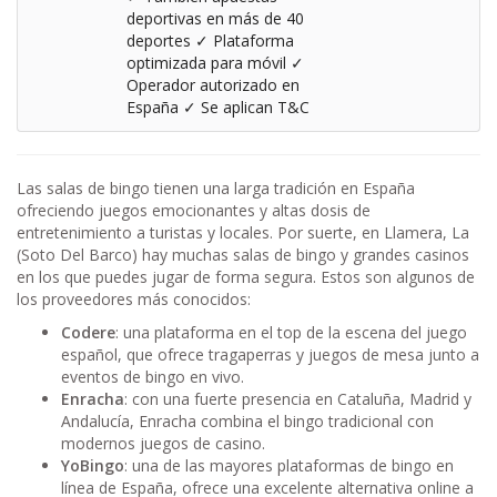
deportivas en más de 40
deportes ✓ Plataforma
optimizada para móvil ✓
Operador autorizado en
España ✓ Se aplican T&C
Las salas de bingo tienen una larga tradición en España
ofreciendo juegos emocionantes y altas dosis de
entretenimiento a turistas y locales. Por suerte, en Llamera, La
(Soto Del Barco) hay muchas salas de bingo y grandes casinos
en los que puedes jugar de forma segura. Estos son algunos de
los proveedores más conocidos:
Codere
: una plataforma en el top de la escena del juego
español, que ofrece tragaperras y juegos de mesa junto a
eventos de bingo en vivo.
Enracha
: con una fuerte presencia en Cataluña, Madrid y
Andalucía, Enracha combina el bingo tradicional con
modernos juegos de casino.
YoBingo
: una de las mayores plataformas de bingo en
línea de España, ofrece una excelente alternativa online a