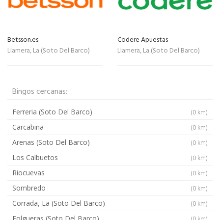
Betsson.es
Codere Apuestas
Llamera, La (Soto Del Barco)
Llamera, La (Soto Del Barco)
Bingos cercanas:
Ferreria (Soto Del Barco)
(0 km)
Carcabina
(0 km)
Arenas (Soto Del Barco)
(0 km)
Los Calbuetos
(0 km)
Riocuevas
(0 km)
Sombredo
(0 km)
Corrada, La (Soto Del Barco)
(0 km)
Folgueras (Soto Del Barco)
(0 km)