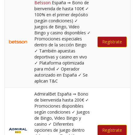
Betsson
España ⇒ Bono de
bienvenida de hasta 100€ ✓
100% en el primer depósito
(según condiciones) ✓
Juegos de Bingo, Video
Bingo y casino disponibles ✓
Promociones especiales
Regístrate
dentro de la sección Bingo
✓ También apuestas
deportivas y casino en vivo
✓ Plataforma optimizada
para móvil ✓ Operador
autorizado en España ✓ Se
aplican T&C
AdmiralBet España ⇒ Bono
de bienvenida hasta 200€ ✓
Promociones disponibles
según condiciones ✓ Juegos
de Bingo, Video Bingo y
casino ✓ Diferentes
opciones de juego dentro
Regístrate