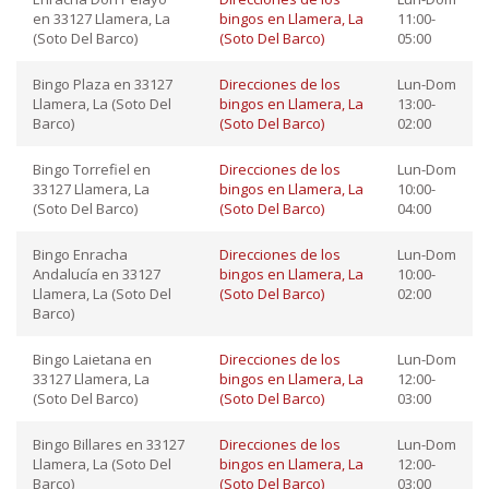
en 33127 Llamera, La
bingos en Llamera, La
11:00-
(Soto Del Barco)
(Soto Del Barco)
05:00
Bingo Plaza en 33127
Direcciones de los
Lun-Dom
Llamera, La (Soto Del
bingos en Llamera, La
13:00-
Barco)
(Soto Del Barco)
02:00
Bingo Torrefiel en
Direcciones de los
Lun-Dom
33127 Llamera, La
bingos en Llamera, La
10:00-
(Soto Del Barco)
(Soto Del Barco)
04:00
Bingo Enracha
Direcciones de los
Lun-Dom
Andalucía en 33127
bingos en Llamera, La
10:00-
Llamera, La (Soto Del
(Soto Del Barco)
02:00
Barco)
Bingo Laietana en
Direcciones de los
Lun-Dom
33127 Llamera, La
bingos en Llamera, La
12:00-
(Soto Del Barco)
(Soto Del Barco)
03:00
Bingo Billares en 33127
Direcciones de los
Lun-Dom
Llamera, La (Soto Del
bingos en Llamera, La
12:00-
Barco)
(Soto Del Barco)
03:00