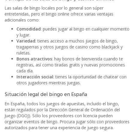
Las salas de bingo locales por lo general son súper
entretenidas, pero el bingo online ofrece varias ventajas
adicionales como:
Comodidad
: puedes jugar al bingo en cualquier momento
y lugar.
Variedad
: tienes acceso a muchos juegos de bingo,
tragaperras y otros juegos de casino como blackjack y
ruletas.
Bonos atractivos
: hay bonos de bienvenida cuando te
registras, así como tiradas gratis y nuevas promociones
cada día.
Interacción social
: tienes la oportunidad de chatear con
otros jugadores mientras juegas.
Situación legal del bingo en España
En España, todos los juegos de apuestas, incluido el bingo,
están regulados por la Dirección General de Ordenación del
Juego (DGOJ). Sólo los proveedores con licencia pueden
organizar eventos de bingo. Procura jugar sólo con proveedores
autorizados para tener una experiencia de juego segura.