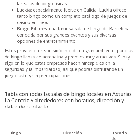
las salas de bingo físicas.
Luckia
: especialmente fuerte en Galicia, Luckia ofrece
tanto bingo como un completo catálogo de juegos de
casino en línea.
Bingo Billares
: una famosa sala de bingo de Barcelona
conocida por sus grandes eventos y sus diversas
opciones de entretenimiento.
Estos proveedores son sinónimo de un gran ambiente, partidas
de bingo llenas de adrenalina y premios muy atractivos. Si hay
algo en lo que estas empresas hacen hincapié es en la
seguridad y la imparcialidad, así que podrás disfrutar de un
juego justo y sin preocupaciones.
Tabla con todas las salas de bingo locales en Asturias
La Contriz y alrededores con horarios, dirección y
datos de contacto
Bingo
Dirección
Horario
de