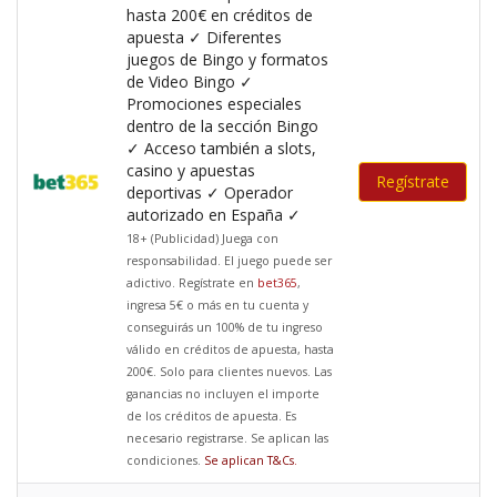
hasta 200€ en créditos de
apuesta ✓ Diferentes
juegos de Bingo y formatos
de Video Bingo ✓
Promociones especiales
dentro de la sección Bingo
✓ Acceso también a slots,
casino y apuestas
Regístrate
deportivas ✓ Operador
autorizado en España ✓
18+ (Publicidad) Juega con
responsabilidad. El juego puede ser
adictivo. Regístrate en
bet365
,
ingresa 5€ o más en tu cuenta y
conseguirás un 100% de tu ingreso
válido en créditos de apuesta, hasta
200€. Solo para clientes nuevos. Las
ganancias no incluyen el importe
de los créditos de apuesta. Es
necesario registrarse. Se aplican las
condiciones.
Se aplican T&Cs
.