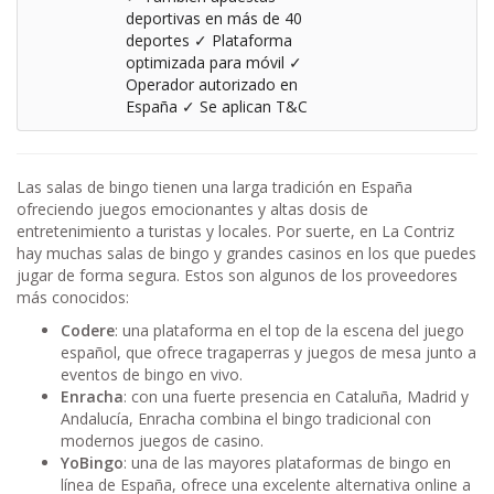
deportivas en más de 40
deportes ✓ Plataforma
optimizada para móvil ✓
Operador autorizado en
España ✓ Se aplican T&C
Las salas de bingo tienen una larga tradición en España
ofreciendo juegos emocionantes y altas dosis de
entretenimiento a turistas y locales. Por suerte, en La Contriz
hay muchas salas de bingo y grandes casinos en los que puedes
jugar de forma segura. Estos son algunos de los proveedores
más conocidos:
Codere
: una plataforma en el top de la escena del juego
español, que ofrece tragaperras y juegos de mesa junto a
eventos de bingo en vivo.
Enracha
: con una fuerte presencia en Cataluña, Madrid y
Andalucía, Enracha combina el bingo tradicional con
modernos juegos de casino.
YoBingo
: una de las mayores plataformas de bingo en
línea de España, ofrece una excelente alternativa online a