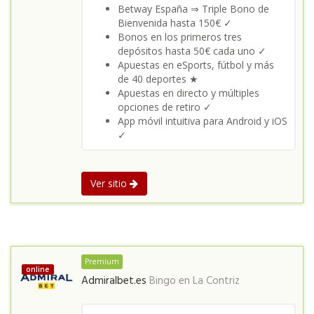
Betway España ⇒ Triple Bono de
Bienvenida hasta 150€ ✓
Bonos en los primeros tres
depósitos hasta 50€ cada uno ✓
Apuestas en eSports, fútbol y más
de 40 deportes ★
Apuestas en directo y múltiples
opciones de retiro ✓
App móvil intuitiva para Android y iOS
✓
Ver sitio
Premium
online
Admiralbet.es
Bingo en
La Contriz