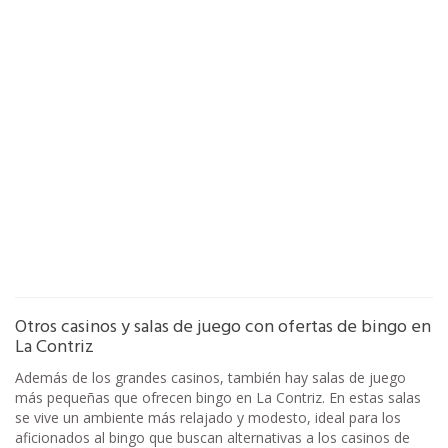
Otros casinos y salas de juego con ofertas de bingo en
La Contriz
Además de los grandes casinos, también hay salas de juego
más pequeñas que ofrecen bingo en La Contriz. En estas salas
se vive un ambiente más relajado y modesto, ideal para los
aficionados al bingo que buscan alternativas a los casinos de